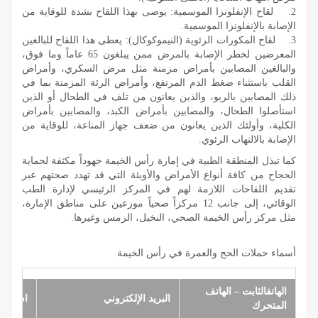
2. لقاح الإنفلونزا الموسمية: يوصى بهذا اللقاح بشدة للوقاية من
الإصابة بالإنفلونزا الموسمية.
3. لقاح المكورات الرئوية (النيموكوكال): يعطى هذا اللقاح للبالغين
المعرضين لخطر الإصابة بالمرض ممن يبلغون 65 عاماً وما فوق،
والبالغين المصابين بأمراض مزمنة مثل مرض السكري، وأمراض
القلب باستثناء ضغط الدم المرتفع، وأمراض الرئة المزمنة بما في
ذلك المصابين بالربو، والذين يعانون من تلف في الطحال أو الذين
استأصلوا الطحال، والمصابين بأمراض الكبد، والمصابين بأمراض
الكلية، وأولئك الذين يعانون من ضعف جهاز المناعة، للوقاية من
الإصابة بالالتهاب الرئوي.
كما تبذل المنطقة الطبية في إمارة رأس الخيمة جهوداً مكثفة لحماية
الحجاح من كافة أنواع الأمراض والأوبئة التي قد تهدد صحتهم عبر
تقديم اللقاحات اللازمة لهم في المركز الرئيسي لإدارة الطب
الوقائي، إلى جانب 12 مركزاً صحياً موزعين على مناطق الإمارة،
مثل مركز رأس الخيمة الصحي، النخيل، الرمس وغيرها.
أسماء حملات الحج والعمرة في رأس الخيمة
الهاتفالثابت – الهاتف
البريد الإلكتروني
اسم صا
المتحرك