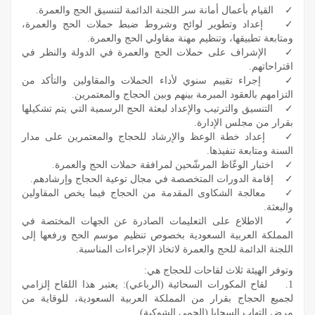
✓ القيام بأعمال أمانة سر اللجنة الدائمة لتنسيق الحج والعمرة.
✓ إعداد وتطوير لوائح وشروط ضبط حملات الحج والعمرة،
ومتابعة تطبيقها، وتنظيم مهنة مقاولي الحج والعمرة.
✓ الإشراف على حملات الحج والعمرة في الدولة والنظر في
اقتراحاتهم.
✓ إجراء تقييم سنوي لأداء الحملات والمقاولين والتأكد من
التزامهم بالعقود المبرمة بينهم وبين الحجاج والمعتمرين.
✓ التنسيق والترتيب والإعداد لبعثة الحج الرسمية التي يتم تشكيلها
بقرار من مجلس الإدارة.
✓ إعداد خطة الوعظ والإرشاد للحجاج والمعتمرين على مدار
السنة ومتابعة تنفيذها.
✓ اختبار الوعّاظ المرشّحين لمرافقة حملات الحج والعمرة.
✓ إقامة الدورات المتخصصة في مجال توعية الحجاج وإرشادهم.
✓ معالجة الشكاوى المقدمة من الحجاج فيما يخص المقاولين
والبعثة.
✓ الاطلاع على التعليمات الصادرة عن الجهات المختصة في
المملكة العربية السعودية بخصوص تنظيم موسم الحج ورفعها إلى
اللجنة الدائمة للحج والعمرة لاتخاذ الإجراءات المناسبة.
وتوفر الهيئة ثلاث لقاحات للحجاج هي:
1. لقاح المكورات السحائية (الرباعي): يعتبر هذا اللقاح إلزامي
لجميع الحجاج بقرار من المملكة العربية السعودية، للوقاية من
مرض التهاب السحايا (الحمى الشوكية).