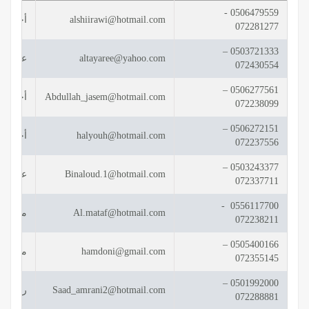
0506479559 -
alshiirawi@hotmail.com
أحمد خ
072281277
0503721333 –
altayaree@yahoo.com
عبدالله
072430554
0506277561 –
Abdullah_jasem@hotmail.com
أحمد ع
072238099
0506272151 –
halyouh@hotmail.com
أحمد ع
072237556
0503243377 –
Binaloud.1@hotmail.com
عيسى ر
072337711
0556117700 -
Al.mataf@hotmail.com
محمد ع
072238211
0505400166 –
hamdoni@gmail.com
محمد ي
072355145
0501992000 –
Saad_amrani2@hotmail.com
راشد خ
072288881