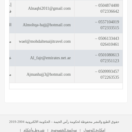
0504874400 –
أحمد مح
Alnaqbi2011@gmail.com
072336642
فقط )
0557104019 –
Almoltqa-hajj@hotmail.com
الشيخ 
072333515
0506133443 –
wael@mohdaltenaijitravel.com
محمد إب
026410461
0501080613 –
Al_fajr@emirates.net.ae
عادل عب
072351123
0509993457 –
Ajmanhajj3@hotmail.com
محمد ج
072263535
حقوق الطبع والنشر محفوظة لحكومة رأس الخيمة – الحكومة الالكترونية 2004-2019
إمكانية الوصول
سياسة الخصوصية
شروط وأحكام
|
|
|