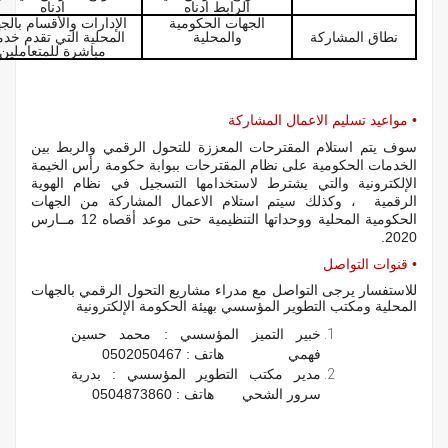
الرابط ادناه
ادناه
الجهات الحكومية
الإدارات والأقسام بالج
نطاق المشاركة
والمحلية
المحلية التي تقدم خد
مباشرة للمتعاملين
• مواعيد تسليم الاعمال المشاركة
سوف يتم استلام المقترحات المعززة للتحول الرقمي والربط بين
الخدمات الحكومية على نظام المقترحات ببوابة حكومة رأس الخيمة
الإلكترونية والتي يشترط لاستخدامها التسجيل في نظام الهوية
الرقمية ، وكذلك سيتم استلام الاعمال المشاركة من الجهات
الحكومية المحلية ووحداتها التنظيمية حتى موعد أقصاه
12 مــارس
2020.
• قنوات التواصل
للاستفسار يرجى التواصل مع مدراء مشاريع التحول الرقمي بالجهات
المحلية ومكتب التطوير المؤسسي بهيئة الحكومة الإلكترونية
خبير التميز المؤسسي : محمد حسين
فهمي هاتف : 0502050467
مدير مكتب التطوير المؤسسي : بدرية
سرور الشحي هاتف : 0504873860