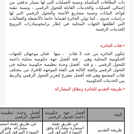
ذات البطاقات المكتملة ونسبة العمليات التي لها مسار تدفقي من
إجمالي العمليات والخدمات القابلة للتحول الرقمي ، ونسبة تنقية
قواعد البيانات ونسبة مشاريع الأتمتة والتحول الرقمي التي لها
دراسات جدوى ، كما تولي الجائزة اهتماما خاصا بالأنشطة والفعاليات
التي أطلقتها الجهات المحلية في إطار برامجومبادرات الترويج
للخدمات الرقمية.
• فئات الجائزة
تتكون الجائزة من عدد 3 فئات ، منها فئتان موجهتان للجهات
الحكومية المحلية وهي : فئة أفضل جهة حكومية محلية داعمة
للتحول الرقمي ، و فئة أفضل وحدة تنظيمية حكومية محلية في
التحول الرقمي والفئة الثالثة هي الفئة الموجهة للافراد من مختلف
فئات المجتمع وهي فئة أفضل مقترح لتعزيز التحول الرقمي والربط
بين الخدمات الحكومية.
• طريقة التقديم للجائزة ونطاق المشاركة
أفضل جهة حكومية
أفضل وحدة تنظيمية
الفئة
داعمة للتحول الرقمي
التحول الرقمي
عن طريق تعبئة
عن طريق تعبئة استما
استمارة مشاركة وفق
مشاركة وفق
طريقة التقديم
النموذج المرفق في
النموذج المرفق في الر