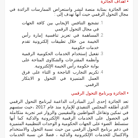
• أهداف الجائزة
تعد الجائزة بمثابة منصة لنشر واستعراض الممارسات الرائدة في
مجال التحول الرقمي حيث أنها تهدف إلى :
تشجيع التنافس الإيجابي بين كافة الجهات
في مجال التحول الرقمي
المساهمة في تعزيز تنافسية إمارة رأس
الخيمة من خلال تطبيقات إلكترونية تقدم
خدمات حكومية
تفعيل إستخدام الخدمات الحكومية الرقمية
وأنظمة المقترحات والشكاوى المتاحة على
بوابة حكومة رأس الخيمة الإلكترونية.
تكريم التجارب الناجحة و الثناء على فرق
العمل المتميزة في التحول و الابتكار
الرقمي.
• الجائزة وبرنامج التحول الرقمي
تعد الجائزة إحدى أبرز المبادرات الداعمة لبرنامج التحول الرقمي
الذي أطلقه المجلس التنفيذي للإمارة منذ عام 2017 ،حيث ستسهم
في تمكين وتفاعل المواطنين والمقيمين والزوار عبر تجربة متكاملة
في الحصول على الخدمات الرقمية الإلكترونية والذكية كما أنها
ستسلط الضوء على الجهات الحكومية و الوحدات التنظيمية المتميزة
في دعم برنامج التحول الرقمي من حيث نسبة التحول والاستخدام
والاكتمال للخدمات الإلكترونية والذكية ، فضلا عن نسبة الخدمات