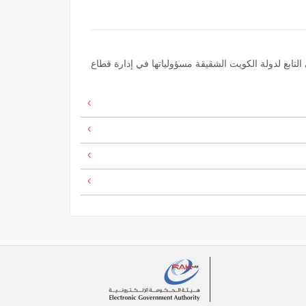
م 1964 تولت الهيئة العامة للجنوب والخليج العربي التابع لدولة الكويت الشقيقة مسؤولياتها في إدارة قطاع