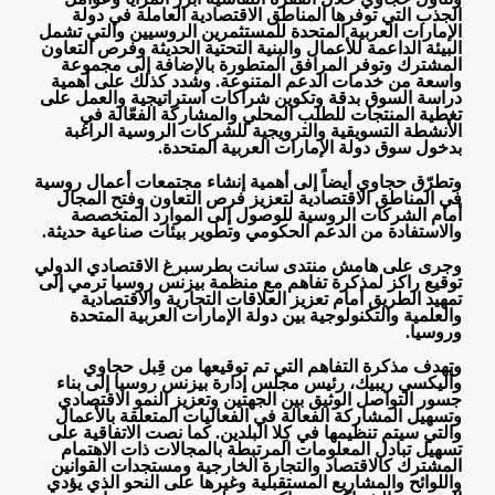
الجذب التي توفرها المناطق الاقتصادية العاملة في دولة
الإمارات العربية المتحدة للمستثمرين الروسيين والتي تشمل
البيئة الداعمة للأعمال والبنية التحتية الحديثة وفرص التعاون
المشترك وتوفر المرافق المتطورة بالإضافة إلى مجموعة
واسعة من خدمات الدعم المتنوعة. وشدد كذلك على أهمية
دراسة السوق بدقة وتكوين شراكات استراتيجية والعمل على
تغطية المنتجات للطلب المحلي والمشاركة الفعّالة في
الأنشطة التسويقية والترويجية للشركات الروسية الراغبة
بدخول سوق دولة الإمارات العربية المتحدة
.
وتطرّق حجاوي أيضاً إلى أهمية إنشاء مجتمعات أعمال روسية
في المناطق الاقتصادية لتعزيز فرص التعاون وفتح المجال
أمام الشركات الروسية للوصول إلى الموارد المتخصصة
والاستفادة من الدعم الحكومي وتطوير بيئات صناعية حديثة
.
وجرى على هامش منتدى سانت بطرسبرغ الاقتصادي الدولي
توقيع راكز لمذكرة تفاهم مع منظمة بيزنس روسيا ترمي إلى
تمهيد الطريق أمام تعزيز العلاقات التجارية والاقتصادية
والعلمية والتكنولوجية بين دولة الإمارات العربية المتحدة
وروسيا
.
وتهدف مذكرة التفاهم التي تم توقيعها من قِبل حجاوي
وأليكسي ريبيك، رئيس مجلس إدارة بيزنس روسيا إلى بناء
جسور التواصل الوثيق بين الجهتين وتعزيز النمو الاقتصادي
وتسهيل المشاركة الفعالة في الفعاليات المتعلقة بالأعمال
والتي سيتم تنظيمها في كِلا البلدين. كما نصت الاتفاقية على
تسهيل تبادل المعلومات المرتبطة بالمجالات ذات الاهتمام
المشترك كالاقتصاد والتجارة الخارجية ومستجدات القوانين
واللوائح والمشاريع المستقبلية وغيرها على النحو الذي يؤدي