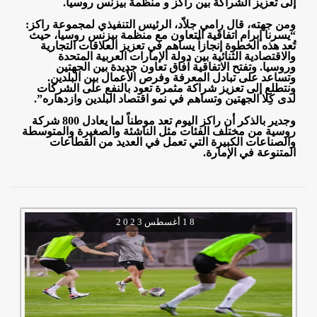
إلى تعزيز الشراكة بين راكز و منظمة بيزنس روسيا
.
ومن جهته، قال رامي جلاّد، الرئيس التنفيذي لمجموعة راكز:
“يسرنا إبرام اتفاقية التعاون مع منظمة بيزنس روسيا، حيث
تُعد هذه الخطوة إنجازاً يساهم في تعزيز العلاقات التجارية
والاقتصادية الثنائية بين دولة الإمارات العربية المتحدة
وروسيا. وتفتح الاتفاقية آفاق تعاون جديدة بين الجهتين
وتساعد على تبادل المعرفة وفرص الأعمال بين البلدين.
ونتطلع إلى تعزيز شراكة مثمرة تعود بالنفع على الشركات
لدى كِلا الجهتين وتساهم في نمو اقتصاد البلدين وازدهاره
.”
وجدير بالذكر أن راكز اليوم تعد موطناً لما يعادل 800 شركة
روسية من مختلف الفئات مثل الناشئة والصغيرة والمتوسطة
والصناعات الكبيرة التي تعمل في العديد من القطاعات
المتنوعة في الإمارة.
1 8
أغسطس
2 0 2 3