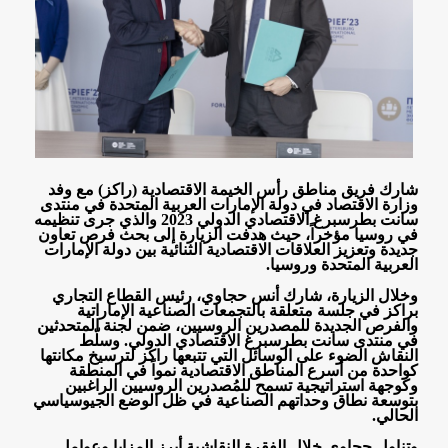
شارك فريق مناطق رأس الخيمة الاقتصادية (راكز) مع وفد
وزارة الاقتصاد في دولة الإمارات العربية المتحدة في منتدى
سانت بطرسبرغ الاقتصادي الدولي 2023 والذي جرى تنظيمه
في روسيا مؤخراً، حيث هدفت الزيارة إلى بحث فرص تعاون
جديدة وتعزيز العلاقات الاقتصادية الثنائية بين دولة الإمارات
العربية المتحدة وروسيا
.
وخلال الزيارة، شارك أنس حجاوي، رئيس القطاع التجاري
براكز في جلسة متعلقة بالتجمعات الصناعية الإماراتية
والفرص الجديدة للمصدرين الروسيين، ضمن لجنة المتحدثين
في منتدى سانت بطرسبرغ الاقتصادي الدولي. وسلّط
النقاش الضوء على الوسائل التي تتبعها راكز لترسيخ مكانتها
كواحدة من أسرع المناطق الاقتصادية نمواً في المنطقة
وكوجهة استراتيجية تسمح للمُصدرين الروسيين الراغبين
بتوسعة نطاق وحداتهم الصناعية في ظل الوضع الجيوسياسي
الحالي
.
وتناول حجاوي خلال الفقرة النقاشية أبرز المزايا وعوامل