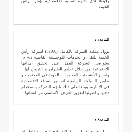
وقيدها لدى دائرة التنمية الاقتصادية بإمارة رأس
الخيمة.
المادة2 :
تؤول ملكية الشركة بالكامل (100%) لشركة رأس
الخيمة للنقل و الخدمات اللوجستية القابضة ذ.م.م،
ستواصل الشركة العمل على تحقيق أهدافها
الاجتماعية من خلال تعليم الطيران و الترويج لها ،
وتعزيز الأنشطة و المغامرات الجوية في المجتمع ، و
تطوير السياحة الرياضية لتوسيع المنافع الاقتصادية
في الإمارة، وبناءا على ذلك تلتزم الشركة باستخدام
دخلها و اصولها لتعزيز الغرض الأساسي من انشائها.
المادة3 :
تؤول جميع أصول ومنقولات نادي الجزيرة للطيران