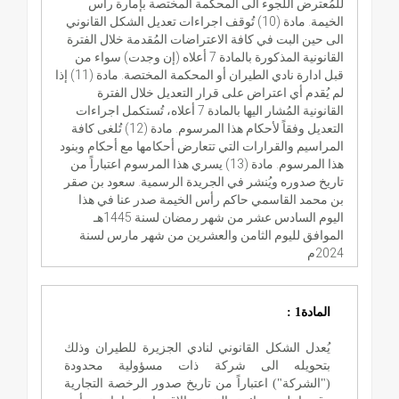
للمُعترض اللجوء الى المحكمة المختصة بإمارة راس
الخيمة. مادة (10) تُوقف اجراءات تعديل الشكل القانوني
الى حين البت في كافة الاعتراضات المُقدمة خلال الفترة
القانونية المذكورة بالمادة 7 أعلاه (إن وجدت) سواء من
قبل ادارة نادي الطيران أو المحكمة المختصة. مادة (11) إذا
لم يُقدم أي اعتراض على قرار التعديل خلال الفترة
القانونية المُشار اليها بالمادة 7 أعلاه، تُستكمل اجراءات
التعديل وفقاً لأحكام هذا المرسوم. مادة (12) تُلغى كافة
المراسيم والقرارات التي تتعارض أحكامها مع أحكام وبنود
هذا المرسوم. مادة (13) يسري هذا المرسوم اعتباراً من
تاريخ صدوره ويُنشر في الجريدة الرسمية. سعود بن صقر
بن محمد القاسمي حاكم رأس الخيمة صدر عنا في هذا
اليوم السادس عشر من شهر رمضان لسنة 1445هـ
الموافق لليوم الثامن والعشرين من شهر مارس لسنة
2024م
المادة1 :
يُعدل الشكل القانوني لنادي الجزيرة للطيران وذلك
بتحويله الى شركة ذات مسؤولية محدودة
("الشركة") اعتباراً من تاريخ صدور الرخصة التجارية