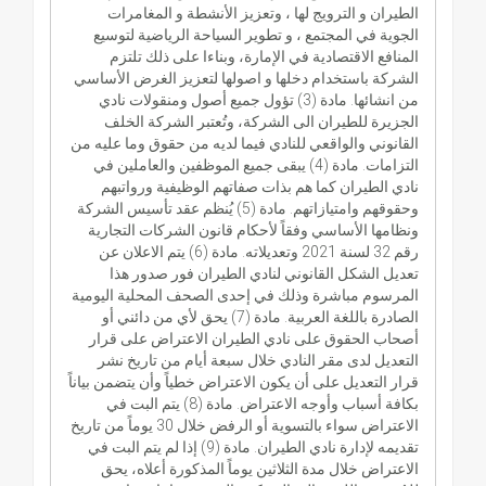
الطيران و الترويج لها ، وتعزيز الأنشطة و المغامرات
الجوية في المجتمع ، و تطوير السياحة الرياضية لتوسيع
المنافع الاقتصادية في الإمارة، وبناءا على ذلك تلتزم
الشركة باستخدام دخلها و اصولها لتعزيز الغرض الأساسي
من انشائها. مادة (3) تؤول جميع أصول ومنقولات نادي
الجزيرة للطيران الى الشركة، وتُعتبر الشركة الخلف
القانوني والواقعي للنادي فيما لديه من حقوق وما عليه من
التزامات. مادة (4) يبقى جميع الموظفين والعاملين في
نادي الطيران كما هم بذات صفاتهم الوظيفية ورواتبهم
وحقوقهم وامتيازاتهم. مادة (5) يُنظم عقد تأسيس الشركة
ونظامها الأساسي وفقاً لأحكام قانون الشركات التجارية
رقم 32 لسنة 2021 وتعديلاته. مادة (6) يتم الاعلان عن
تعديل الشكل القانوني لنادي الطيران فور صدور هذا
المرسوم مباشرة وذلك في إحدى الصحف المحلية اليومية
الصادرة باللغة العربية. مادة (7) يحق لأي من دائني أو
أصحاب الحقوق على نادي الطيران الاعتراض على قرار
التعديل لدى مقر النادي خلال سبعة أيام من تاريخ نشر
قرار التعديل على أن يكون الاعتراض خطياً وأن يتضمن بياناً
بكافة أسباب وأوجه الاعتراض. مادة (8) يتم البت في
الاعتراض سواء بالتسوية أو الرفض خلال 30 يوماً من تاريخ
تقديمه لإدارة نادي الطيران. مادة (9) إذا لم يتم البت في
الاعتراض خلال مدة الثلاثين يوماً المذكورة أعلاه، يحق