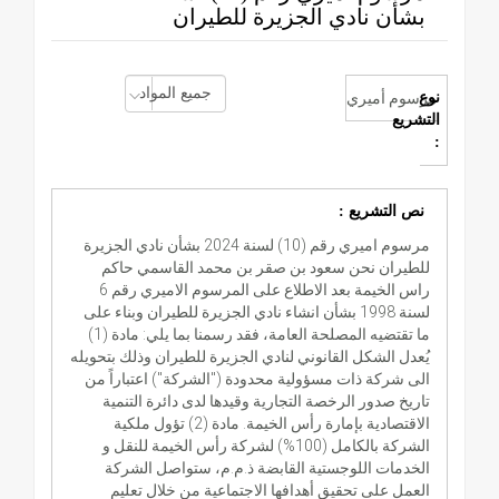
بشأن نادي الجزيرة للطيران
نوع
مرسوم أميري
التشريع
:
نص التشريع :
مرسوم اميري رقم (10) لسنة 2024 بشأن نادي الجزيرة
للطيران نحن سعود بن صقر بن محمد القاسمي حاكم
راس الخيمة بعد الاطلاع على المرسوم الاميري رقم 6
لسنة 1998 بشأن انشاء نادي الجزيرة للطيران وبناء على
ما تقتضيه المصلحة العامة، فقد رسمنا بما يلي: مادة (1)
يُعدل الشكل القانوني لنادي الجزيرة للطيران وذلك بتحويله
الى شركة ذات مسؤولية محدودة ("الشركة") اعتباراً من
تاريخ صدور الرخصة التجارية وقيدها لدى دائرة التنمية
الاقتصادية بإمارة رأس الخيمة. مادة (2) تؤول ملكية
الشركة بالكامل (100%) لشركة رأس الخيمة للنقل و
الخدمات اللوجستية القابضة ذ.م.م، ستواصل الشركة
العمل على تحقيق أهدافها الاجتماعية من خلال تعليم