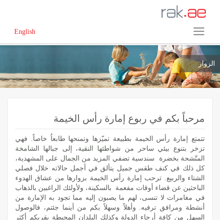
English
الزوار
مرحباً بكم في ربوع إمارة رأس الخيمة
تتمتع إمارة رأس الخيمة بطبيعة تميّزها وتمنحها طابعاُ خاصاً. فهي
تزخر بتنوع بيئي ساحر من شواطئها النقية، إلى جبالها الشامخة
المتّشحة بخضرة سندسية تضفي المزيد من الجمال على المشهدية،
كل ذلك في كنف طقس جميل يتألق في أجمل حالاته خلال فصلي
الشتاء والربيع. ترحب إمارة رأس الخيمة بزوارها من عشاق الهدوء
الباحثين عن قضاء أوقات مفعمة بالسكينة، ولأولئك الراغبين بالذهاب
في مغامرات لا تنسى، لهم ما يصبون إليه مما تجود به الإمارة من
أنشطة ومرافق ترفيه. وأهلاً وسهلاً بكم من أينما جئتم، فالوصول
السهل من كافة أرجاء الدولة وكذلك البلدان المحيطة يقربكم أكثر