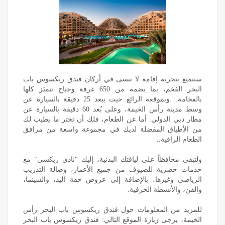
ستتمتع بتجربة إقامة لا تنسى في أركان فندق ريكسوس باب
البحر الفخم، بما يضمه من 650 غرفة وجناح تتميَز كلها
بالفخامة. .وبموقعه الرائع حيث يبعد 25 دقيقة بالسيارة عن
وسط مدينة رأس الخيمة، وعلى بُعد 60 دقيقة بالسيارة عن
مطار دبي الدولي. أما عن الطعام، فلك أن تختر ما يطيب لك
من الأطباق المفضلة لديك في مجموعة واسعة من مرافق
الطعام الراقية..
ولتبقى محافظاً على لياقتك البدنية، إليك "نادي ريكسي" مع
خدمات حصرية للضيوف من جميع الأعمار، وصالة التدريب
الرياضي وغيرها، بالإضافة إلى عروض خفة اليد، والسينما،
والفن، والأنشطة الحرفية.
للمزيد من المعلومات حول فندق ريكسوس باب البحر رأس
الخيمة، يرجى زيارة الموقع التالي:
فندق ريكسوس باب البحر