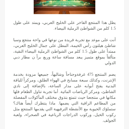
يطل هذا المنتجع الفاخر على الخليج العربي، ويمتد على طول
1.5 كلم من الشواطئ الرملية البيضاء.
أنت على موعد مع تجربة فريدة من نوعها في واحة منتجع وسبا
شاطئ هيلتون رأس الخيمة، المطل على جمال الخليج العربي،
ممتداً على طول 1.5 كلم من الشواطئ الرملية البيضاء النقية،
متألقاً بموقع متميز يبعد مسافة ساعة وربع براً ن مطار دبي
الدولي
يضم المنتجع 475 غرفةوجناحاً وشاليهاً، جميعها مزودة بخدمة
الإنترنت، وكذلك سبعة مسابح في الهواء الطلق، ومركزاً للياقة
البدنية يفتح أبوابه على مدار الساعة، بالإضافة إلى نادي
الشاطئ، ومركز الرياضات المائية. أما تجربة تناول الطعام فلها
مكانها في منتجعنا حيث تتمتع بتذوق مختلف المأكولات المفضلة
من المطاعم الراقية التي يضمها. ماذا ينتظرك أيضاً هناك؟
ستملؤك الحيوية مع الأنشطة الترفيهية التي يقدمها المنتجع مثل
ركوب الخيل، وركوب الدراجات الرباعية في الصحراء، ولعبة
الجولف.