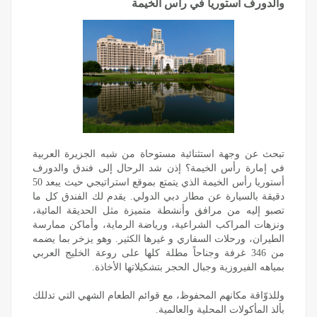
والدورف أستوريا في رأس الخيمة
تبحث عن وجهة استثنائية مستوحاة من شبه الجزيرة العربية
في إمارة رأس الخيمة؟ إذن شد الرحال إلى فندق والدورف
أستوريا رأس الخيمة الذي يتمتع بموقع استراتيجي حيث يبعد 50
دقيقة بالسيارة عن مطار دبي الدولي. يقدم لك الفندق كل ما
تصبو إليه من مرافق وأنشطة متميزة مثل الحديقة المائية،
ونزهات المراكب الشراعية، ورياضة الرماية، وأماكن ممارسة
الطيران، ورحلات السفاري و غيرها الكثير. وهو يزخر بما يضمه
من 346 غرفة وجناحاً مطلة كلها على روعة الخليج العربي
بمياهه الفيروزية وجبال الحجر بتشكيلاتها الأخاذة.
وللذوّاقة مكانهم المحفوظ، مع قوائم الطعام الشهي التي تدللك
بألذ المأكولات المحلية والعالمية.