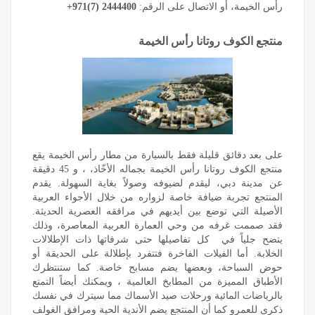
رأس الخيمة
، أو الاتصال على الرقم:
+971(7) 2444400
منتجع الكوف روتانا رأس الخيمة
على بعد دقائق ‏قليلة فقط بالسيارة من مطار رأس الخيمة يقع
منتجع الكوف روتانا رأس الخيمة بجماله الأخّاذ، ، و 45 دقيقة
عن مدينة ‏دبي، ليقدم لضيوفه وصولاً بغاية السهولة. يقدم
المنتجع تجربة ضيافة خاصة لزواره من خلال الأجواء العربية
الأصيلة التي توضع بين أيديهم في مرافقه العصرية الحديثة.
فقد صممت غرفه من وحي العمارة العربية المعاصرة، وذلك
يتضح جلياً في ‏ كل تفاصيلها حتى شرفاتها ذات الإطلالات
الخلابة. أما الفيلات الفاخرة فتتفرد بإطلالة على الحديقة أو
حوض السباحة، ‏وبعضها يضم مسابح خاصة. كما ستنتظرك
الأطباق المميزة من المطابخ العالمية ، ويمكنك أيضاً التمتع
بالرياضات المائية ورحلات صيد الأسماك مما سيترك في نفسك
ذكرى للعمرو كما أن المنتجع يضم الأندية الحية ومرافق الغولف