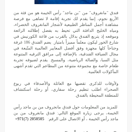
فندق "مانغروف" من "بن ماجد" رأس الخيمة هو من فئة من
الأربع نجوم، إنما يقدم لك تجربة إقامة لا تضاهى مع فرصة
مشاهدة أجمل المناظر الطبيعية لأشجار المانغروف الخضراء،
ومياه الخليج الدافئة التي تحيط به بفضل إطلالته الرائعة
وموقعه إذ يتربع الفندق بدلال بالقرب من قاعة الكورنيش في
شارع الخور ليكون معلماً مميزاً بامتياز. يضم الفندق 186 غرفة
وجناحاً كلها مجهزة وفق أفضل المعايير العالمية المتّبعة في
مجال الضيافة الفندقية، بالإضافة إلى مرافق الترفيه المتنوعة
مثل السبا، والصالة الرياضية، والمسبح. يقدم لضيوفه تجربة
طعام خاصة مع مجموعة متنوعة من المطاعم التي تقدم أشهى
المأكولات العالمية.
ولأوقات للذكرى تقضيها مع العائلة والأصدقاء في ربوع
الصحراء اطلب تنظيم رحلة سفاري، أو رحلة اسكتشاف
للمنطقة المحيطة بالفندق.
للمزيد من المعلومات حول فندق مانجروف من بن ماجد رأس
الخيمة، يرجى زيارة الموقع التالي:
فندق مانغروف من بن
ماجد رأس الخيمة
، أو الاتصال على الرقم:
+971(7) 2050505