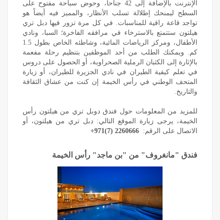
‏الإنترنت بالإضافة إلى 42 جناحاً، وحوض سباحة مفتوح على
السطح ليمنحك إطلالة تسلب الأنظار، والمميز فيه أيضاً هو
تواجد قاعة راقية للمناسبات. في كل مرة تزور فيها دبل تري
هيلتون ستتمتع بالاسترخاء في مرافقه الفاخرة؛ السبا، ونادي
‏الأطفال، ومركز الرياضات المائية، وشاطئه الخاص بطول 1.5
كم. ويمكنك الطلب من أحد الموظفين بتنظيم رحلة مفعمة
بالإثارة إلى الكثبان الرملية ‏الصحراوية، أو الحصول على دروس
في تعلم كيفية الطيران في ‏‎‎نادي الجزيرة للطيران، أو زيارة
المتحف الوطني في رأس الخيمة إن كنت من عشاق الثقافة
والتاريخ.
للمزيد من ‏المعلومات حول فندق دوبل تري من هيلتون رأس
الخيمة، يرجى زيارة الموقع التالي: ‏
دبل تري من هيلتون،
أو
الاتصال على الرقم:
+971(7) 2260666
فندق "مانغروف" من "بن ماجد" رأس الخيمة