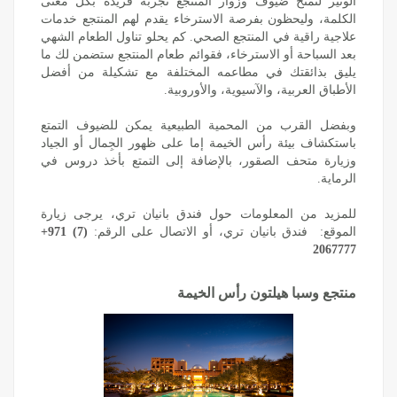
الوثير لتمنح ضيوف وزوار المنتجع تجربة فريدة بكل معنى
الكلمة، وليحظون بفرصة الاسترخاء يقدم لهم المنتجع خدمات
علاجية راقية في المنتجع الصحي. كم يحلو تناول الطعام الشهي
بعد السباحة أو الاسترخاء، فقوائم طعام المنتجع ستضمن لك ما
يليق بذائقتك في مطاعمه المختلفة مع تشكيلة من أفضل
الأطباق العربية، والآسيوية، والأوروبية. ‏
وبفضل القرب من المحمية الطبيعية يمكن للضيوف التمتع
باستكشاف بيئة رأس الخيمة إما على ظهور الجِمال أو الجياد
وزيارة متحف الصقور، ‏بالإضافة إلى التمتع بأخذ دروس في
الرماية.
للمزيد من المعلومات حول فندق بانيان تري، يرجى زيارة
الموقع: ‏
فندق بانيان تري
، أو الاتصال على الرقم:
+971 (7)
2067777
منتجع وسبا هيلتون رأس الخيمة