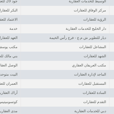
الوسيط للخدمات العقارية
جود لاك للع
مركز الوفاق للعقارات
البكر للعقار
الرؤية للعقارات
الاعتماد للعق
دار الخليج للخدمات العقارية
خدمة
ديار للتطوير ش.م.ع - فرع رأس الخيمة
العهد للعقار
المشاعل للعقارات
مكتب يوسف 
الشهد للعقارات
بني مالك لل
مكتب العريفان العقاري
الوصل العقار
الماجد لإدارة العقارات
البيت متوحد 
المستقبل للعقارات
العمران للعق
السادة للعقارات
أراك العقاري
التقدم للعقارات
كوتسوميتيس 
دبي للخدمات العقارية
مدى العقارية