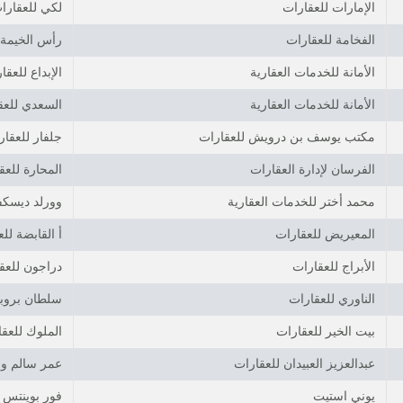
الإمارات للعقارات
لكي للعقارا
الفخامة للعقارات
رأس الخيمة ا
الأمانة للخدمات العقارية
الإبداع للعقا
الأمانة للخدمات العقارية
السعدي للعق
مكتب يوسف بن درويش للعقارات
جلفار للعقار
الفرسان لإدارة العقارات
المحارة للعق
محمد أختر للخدمات العقارية
وورلد ديسكف
المعيريض للعقارات
أ القابضة لل
الأبراج للعقارات
دراجون للعق
الناوري للعقارات
سلطان بروبر
بيت الخير للعقارات
الملوك للعق
عبدالعزيز العبيدان للعقارات
عمر سالم وال
يوني استيت
فور بوينتس 