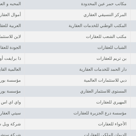
مكاتب حمر عين المحدودة
المحبه و الع
المركز التنسيقي العقاري
أموال العقار
المكتب الوطني للخدمات العقارية
العربية للعق
مكتب الشعب للعقارات
لاين للاستثم
الشباب للعقارات
الجودة للعقا
بن تريم للعقارات
ذا برايفت أ
دار الحمد للخدمات العقارية
العالمية الق
دبي للاستثمارات العالمية
مؤسسة بورس
المستوى للاستثمار العقاري
مؤسسة بورس
المهيري للعقارات
واي اي اس ل
مؤسسة درع الجزيرة للعقارات
سيتي العقاري
الأجواء للعقارات
شركة ويل شا
الديوان الملكي للعقارات
شركة سنشري