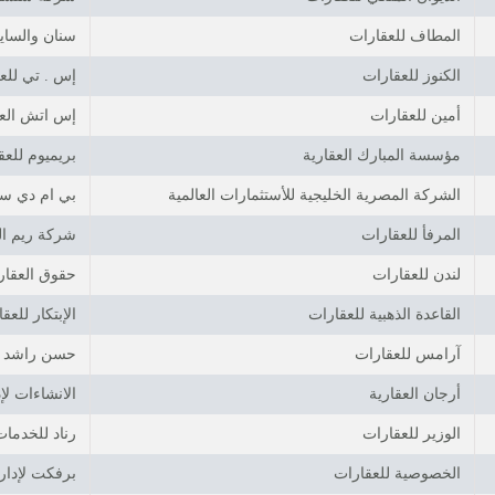
المطاف للعقارات
سنان والساي
الكنوز للعقارات
إس . تي للع
أمين للعقارات
إس اتش العق
مؤسسة المبارك العقارية
بريميوم للعق
الشركة المصرية الخليجية للأستثمارات العالمية
بي ام دي سي
المرفأ للعقارات
شركة ريم ال
لندن للعقارات
حقوق العقار
القاعدة الذهبية للعقارات
الإبتكار للعق
آرامس للعقارات
حسن راشد ل
أرجان العقارية
الانشاءات لإ
الوزير للعقارات
رناد للخدمات
الخصوصية للعقارات
برفكت لإدارة