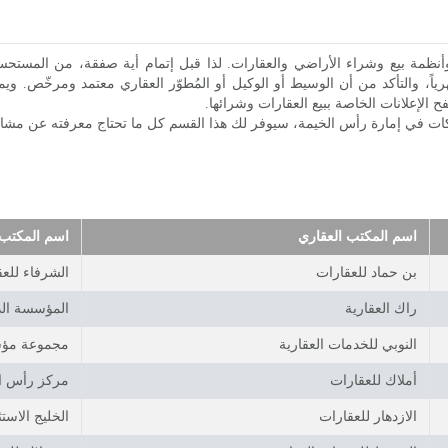
ن وأنظمة بيع وشراء الأراضي والعقارات. لذا قبل إتمام أية صفقة، من المست
هرياً، والتأكد من أن الوسيط أو الوكيل أو المُطوّر العقاري معتمد ومرخّص. و
 الإعلانات الخاصة ببيع العقارات وشرائها.
ات في إمارة رأس الخيمة، سيوفر لك هذا القسم كل ما تحتاج معرفته عن مشاري
اسم المكتب العقاري
اسم المكتب 
بن حماد للعقارات
الشرفاء للع
راك العقارية
المؤسسة الدو
النوبي للخدمات العقارية
مجموعة مؤس
أملاك للعقارات
مركز رأس ال
الازدهار للعقارات
الخليج الاستث