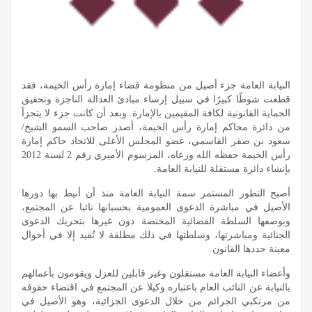
النيابة العامة جزء أصيل من منظومة قضاء إمارة رأس الخيمة، فقد
قطعت شوطًا كبيرًا في سبيل إرساء مبادئ العدالة الناجزة وتحقيق
الحماية القانونية لكافة المقيمين بالإمارة. وبعد أن كانت جزء لا يتجزأ
من دائرة محاكم إمارة رأس الخيمة، أصدر صاحب السمو الشيخ/
سعود بن صقر القاسمي، عضو المجلس الأعلى للاتحاد حاكم إمارة
رأس الخيمة حفظه الله ورعاه، المرسوم الأميري رقم 2 لسنة 2012
بإنشاء دائرة مستقلة للنيابة العامة.
أصبح التطور المستمر سمة النيابة العامة منذ أن أنيط بها دورها
الأصيل في مباشرة الدعوى العمومية بحسبانها نائبا عن المجتمع،
وبوصفها السلطة القضائية المختصة دون غيرها بتحريك الدعوى
الجنائية ومباشرتها، وسلطتها في ذلك مطلقة لا تُقيد إلا في أحوال
معينة حددها القانون.
وأعضاء النيابة العامة مستقلون وغير قابلين للعزل ويقومون بأعمالهم
بالنيابة عن النائب العام باعتباره وكيلا عن المجتمع في اقتضاء حقوقه
من مرتكبي الجرائم من خلال الدعوى الجزائية، وهو الأصيل في