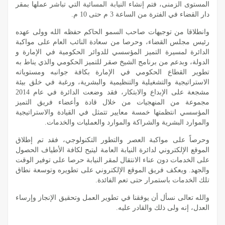
المستوى الزمنى، فتم إنشاء النيابة المسائية التي تباشر عملها بمقر
دار القضاء في الفترة من الساعة 3 م حتى 10 م.
وانطلاقا من توجيهات صاحب السمو الحاكم حفظه الله وولى عهده
رئيس مجلس القضاء، وحرصا من سعادة النائب العام على مواكبة
الدائرة لمسيرة التميز المؤسسي للدوائر الحكومية في الإمارة و
الدولة، وبدعم من برنامج الشيخ صقر للتميز الحكومي والذي يناط به
تطوير القطاع الحكومي في الإمارة بكافة جوانبه ومستوياته
الاستراتيجية والتشغيلية والتنظيمية والبشرية، ورغبة في خلق بيئة
مشجعة على الإبداع والابتكار، فقد وضعت الدائرة في عام 2014
مجموعة من المنهجيات من خلال قادة وأعضاء فريق التميز
المؤسسي انتظمتها خمسة معايير تتمثل في القيادة والاستراتيجية
والموارد البشرية والشراكة والموارد والعمليات والخدمات.
وحرصاً على مواكبة العصر والتطور التكنولوجي، فقد تم إطلاق
الموقع الإلكتروني لدائرة النيابة العامة ليتيح لكافة الأطياف الحصول
على الخدمات دون عناء الانتقال لمقر النيابة حرصا على توفير الوقت
والجهد. ويعكف فريق الموقع الإلكتروني على تطويره وتوسعة نطاق
تلك الخدمات باستمرار حتى تعم الفائدة.
والله تعالى نسأل أن يوفقنا في تطوير العمل وتحقيق الإنجاز وإرساء
العدل، إنه ولى ذلك والقادر عليه.