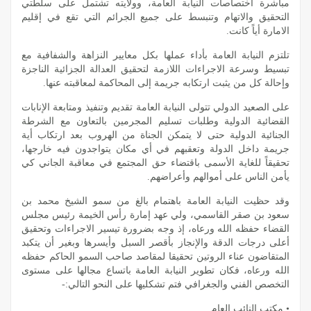
مباشرة اختصاصات النيابة العامة، وولايته تشتمل على سلطتي
التحقيق والاتهام وتنبسط على جميع الجرائم التي تقع في إقليم
الامارة أياً كانت.
تلتزم النيابة العامة بأداء عملها بكل معايير النزاهة والشفافية مع
تبسيط وسرعة الاجراءات اللازمة لتحقيق العدالة الجزائية الناجزة
وإحالة كل من يثبت ارتكابه جريمة إلى المحاكمة لمعاقبته عنها.
على الصعيد الدولي تتولى النيابة العامة تقديم وتنفيذ ومتابعة الإنابات
القضائية الدولية وطلبات تسليم المجرمين بالتعاون مع الشرطة
الجنائية الدولية حتى لا يتمكن الجناة من الهروب بعد ارتكاب أية
جريمة داخل الدولة وتعقبهم في أي مكان يتواجدون فيه خارجها،
تحقيقاً للغاية الأسمى باقتضاء حق المجتمع في معاقبة الجاني كي
يأمن الناس على أموالهم وأعراضهم.
وقد حظيت النيابة العامة باهتمام بالغ من سمو الشيخ محمد بن
سعود بن صقر القاسمي، ولي عهد إمارة رأس الخيمة رئيس مجلس
القضاء حفظه الله ورعاه، إذ وجه بضرورة تيسير الاجراءات وتحقيق
أعلى درجات الدقة والإنجاز بأقصر السبل وأيسرها وبغير أن يتكبد
المتقاضون عناء الروتين تحقيقا لمقاصد صاحب السمو الحاكم حفظه
الله ورعاه، فكان تطوير النيابة العامة باتساع مجالها على مستوى
التخصص الفني والجغرافي فتم تشكليها على النحو التالي:-
• مكتب النائب العام