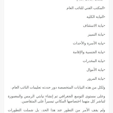
•المكتب الفني للنائب العام
•النيابة الكلية
•نيابة الاستئناف
•نيابة التمييز
•نيابة الأسرة والأحداث
•نيابة الجنسية والإقامة
•نيابة المخدرات
•نيابة الأموال
•نيابة المرور
ولكل من هذه النيابات المتخصصة دور حددته تعليمات النائب العام.
وعلى مستوى التوسع الجغرافي تم إنشاء نيابتي الرمس والمعمورة
لتباشر كل منهما اختصاصها المكاني تيسيراً على المتقاضين.
ولم يقف الأمر من التطور عند هذا الحد، بل شملت التطورات