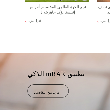
ى نصف
نجم الكرة العالمي المخضرم أندريس
د
إنييستا يؤكد جاهزيته ل
أ المزيد
اقرأ المزيد
الذكي mRAK تطبيق
مزيد من التفاصيل