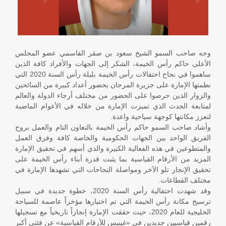
وجه صاحب السمو الشيخ سعود بن صقر القاسمي عضو المجلس
الأعلى حاكم رأس الخيمة، الشكر إلى الجهات والأفراد كافة الذين
ساهموا في نجاح احتفالات رأس الخيمة بليلة رأس السنة 2020 التي
نظمتها الإمارة على جزيرة المرجان بحضور أعداد كبيرة من السائحين
والزوار الذين حرصوا على الحضور من مختلف أرجاء الدولة والعالم
لمتابعة الحدث الذي تميزت الإمارة من خلاله في الأعوام الماضية
لتعزز مكانتها كوجهة سياحية واعدة.
وأشاد صاحب السمو حاكم رأس الخيمة بالتعاون التام والعمل بروح
الفريق الواحد بين الجهات الحكومية والخاصة كافة وفرق العمل
والمتطوعين في هذه الفعالية الكبيرة والذي أسهم في تحقيق الإمارة
المزيد من الأرقام القياسية بما يثبت قدرة أبناء رأس الخيمة على
تحقيق الإنجاز تلو الآخر ومواصلة النجاحات التي تشهدها الإمارة في
مختلف القطاعات.
وقد شهدت احتفالية رأس السنة 2020، خطوة جديدة في سبيل
ترسيخ مكانة رأس الخيمة التي تم اختيارها مؤخراً عاصمة للسياحة
الخليجية للعام 2020، حيث حققت الإمارة إنجازاً تاريخياً مع تسجيلها
رقمين قياسيين جديدين في «غينيس للأرقام القياسية» عن فئتي أكبر