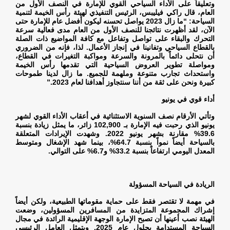
وتعليقاً على الأداء السياحي القوي للإمارة في النصف الأول من
العام، قال راكي فيليبس، الرئيس التنفيذي لهيئة رأس الخيمة لتنمية
السياحة: “ما زال 2023 يواصل تحسنه ليكون أفضل عام للإمارة حتى
الآن، لقد أظهرت نتائجنا للنصف الأول من العام مدى فعالية سرعة
التحرك والبقاء على تواصل وتفاعل مع كافة المواضيع ذات الصلة
بالقطاع السياحي وتفانينا في إنجاز الأعمال. لذا، فإنه من الضروري
أن نتحلى دائماً بالمرونة والسرعة ومواكبة التغيرات في القطاع،
ومواصلة تطوير العروض السياحية التي تقدمها رأس الخيمة
واستحداث تجارب متنوعة وملهمة للجميع. ما زال لدينا طموحات
كبيرة ونحن على ثقة من أننا سنتجاوز أهدافنا لعام 2023
”.
أداء قوي في يونيو
وتأتي الأرقام نصف السنوية الاستثنائية في أعقاب الأداء القوي لشهر
يونيو الذي رحبت فيه الإمارة بـ 102,900 زائر، ما يمثل زيادة بنسبة
39.6% مقارنة بشهر يونيو 2022. وشهدت الإيرادات المتعلقة
بالسياحة أيضاً نمواً بنسبة 64.7%، بينما شهد الإشغال ومتوسط
المعدل اليومي ارتفاعاً بنسبة 33.2% و6.7% على التوالي
.
الريادة في السياحة المسؤولة
في مهمة لا تقتصر فقط على حماية مقوماتها الطبيعية، ولكن أيضاً
إشراك المجموعة المتزايدة من المسافرين المسؤولين، وضعت
الهيئة نصب أعينها أن تصبح الإمارة الوجهة الإقليمية الرائدة في مجال
السياحة المستدامة بحلول عام 2025. ويتمثل العامل الرئيسي