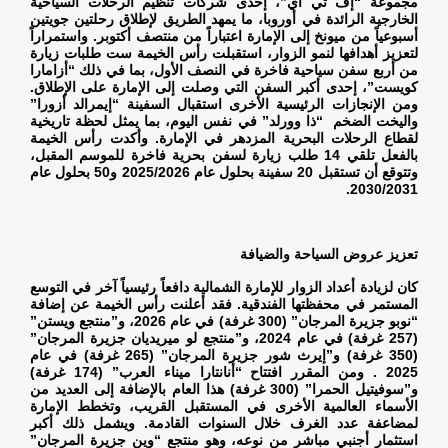
مجموعة “إف تي آي”، إحدى شركات تنظيم الرحلات السياحية
الخارجية الرائدة في أوروبا، ما يمهد الطريق لإطلاق رحلتين جويتين
أسبوعياً من ميونخ إلى الإمارة اعتباراً من منتصف أكتوبر. واستمراراً
لتعزيز أهدافها لنمو الزوار، استقبلت رأس الخيمة ست طلبات زيارة
من أربع سفن سياحية فاخرة في النصف الأول، بما في ذلك “أزامارا
كويست”، إحدى أكبر السفن التي وصلت إلى الإمارة على الإطلاق.
ومن الإنجازات الرئيسية الأخرى استقبال السفينة “إيمرالد أزورا”
واليخت الضخم “ذا وورلد” في نفس اليوم، بما يمثل لحظة تاريخية
لقطاع الرحلات البحرية المزدهر في الإمارة. وأكدت رأس الخيمة
بالفعل تلقي 14 طلب زيارة لسفن بحرية فاخرة للموسم المقبل،
وتتوقع أن تستقبل 20 سفينة بحلول عام 2025/2026 و50 بحلول عام
.
2030/2031
تعزيز عروض السياحة والضيافة
كان لزيادة أعداد الزوار للإمارة الشمالية دافعاً رئيسياً آخر في التوسع
المستمر في محفظتها الفندقية. فقد أعلنت رأس الخيمة عن إضافة
“نوبو جزيرة المرجان” (300 غرفة) في عام 2026، و”منتجع ويستن”
(257 غرفة) في عام 2024، و”منتجع لو ميريديان جزيرة المرجان”
(350 غرفة) و”إيرث شور جزيرة المرجان” (265 غرفة) في عام
2025 . ومن المقرر افتتاح “أنانتارا ميناء العرب” (174 غرفة)
و”سوفيتيل الحمرا” (300 غرفة) هذا العام بالإضافة إلى العديد من
الأسماء العالمية الأخرى في المستقبل القريب، وتخطط الإمارة
لمضاعفة عدد الغرف خلال السنوات القادمة. ويشمل ذلك أكبر
استثمار أجنبي مباشر من نوعه، وهو منتجع “وين جزيرة المرجان”