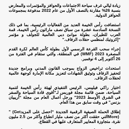
زيادة ليالي غرف سياحة الاجتماعات والحوافز والمؤتمرات والمعارض
بنسبة 26% مقارنة بالنصف الأول من عام 2022 مدفوعة بمجموعات
الحوافز الدولية
.
استضافت رأس الخيمة العديد من الفعاليات الرئيسية، بما في ذلك
النسخة السادسة عشرة من سباق نصف ماراثون رأس الخيمة، قمة
العرب للطيران، بطولة موانئ دبي العالمية للجولف و مؤتمر
“إكزوتيك لمنظمي حفلات الزفاف
”.
إجراء سحب القرعة الرسمي لأول بطولة كأس العالم لكرة القدم
المصغرة 2023
(WMF)
في المنطقة، والتي ستقام في الفترة من
26 أكتوبر إلى 4 نوفمبر
.
استحداث تراخيص الزواج بموجب القانون المدني وبرامج جديدة
لتحفيز الزفاف وتوثيق الشهادات لتعزيز مكانة الإمارة كوجهة عالمية
لحفلات الزفاف
.
اختيار راكي فيليبس، الرئيس التنفيذي لهيئة رأس الخيمة لتنمية
السياحة، ضمن قائمة مجلة فوربس لـ”أقوى قادة السياحة والسفر
في الشرق الأوسط 2023″ ورجل أعمال العام من مجلة “أريبيان
بزنس” في وقت سابق من هذا العام
.
إطلاق الحملة الصيفية الرقمية الجديدة “احصل على المزيد
” (Get
More)
التي حققت أكثر من نصف مليار انطباع وأكثر من 2.5 مليون
نقرة، متجاوزة المعايير المتعارف عليها في القطاع
.