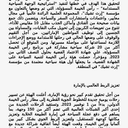
لتحقيق هذا الهدف في خطتها لتنفيذ “استراتيجية الوجهة السياحية
المستدامة” – رأس الخيمة المسؤولة، التي تم وضعها بالتعاون مع
مؤسسة “إرث تشيك”، المجموعة العلمية الرائدة عالمياً في مجال
معايير، واعتمادات واستشارات السفر والسياحة. ويتضمن ذلك جمع
بيانات صحيحة من الفنادق وأماكن الجذب مقابل 10 مقاييس للأداء،
تتنوع من تعويضات الكربون إلى تحويل مكب النفايات، والمساواة بين
الجنسين إلى توظيف المواطنين الإماراتيين، من أجل التقييم
والوقوف على وضعها الحالي في رحلتها للاستدامة ووضع الإجراءات
اللازمة لمساعدتها على مواصلة مسيرتها. ومن المتوقع أن تحصل
أكثر من 20 شركة سياحية مشاركة في برنامج رأس الخيمة
المسؤولة، على شهادة الاعتماد الفضية بحلول النصف الثاني من
2023. ومؤخراً، حصلت هيئة رأس الخيمة لتنمية السياحة على
الشهادة الفضية، ما يجعلها أول هيئة سياحية معتمدة من مؤسسة
“إرث تشيك” في المنطقة
.
تعزيز الربط العالمي بالإمارة
من أجل تحقيق تقدم كبير نحو رؤية الإمارة، أعلنت الهيئة عن تسيير
رحلات يومية جديدة للخطوط الجوية القطرية إلى مطار رأس الخيمة
الدولي، بدءاً من 1 نوفمبر 2023. وتستفيد الرحلات الجديدة من
إحدى أكبر الشبكات العالمية التي تضم أكثر من 150 وجهة، بما
يساهم في دفع عجلة السياحة في إمارة الطبيعة الخلابة وتعزيز
مكانتها كوجهة للمستقبل. ولتعزيز الربط الجوي بشكل كبير بين
ألمانيا ورأس الخيمة، وقعت الهيئة أيضاً اتفاقية شراكة جديدة مع