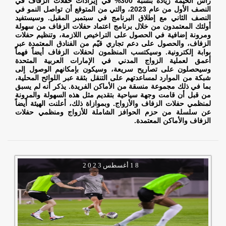
رأس الخيمة زيادة بنسبة 300% في إيرادات حفلات الزفاف في
النصف الأول من عام 2023، والتي من المتوقع أن تواصل النمو في
النصف الثاني مع إطلاق البرنامج في سبتمبر المقبل. وسيستفيد
أولئك المعتمدون من خلال برنامج اعتماد حفلات الزفاف من سهولة
ومرونة إضافية في الحصول على التراخيص اللازمة، وتنظيم حفلات
الزفاف، والحصول على دعم تجاري قيّم من الفنادق المعتمدة عبر
بوابة إلكترونية. وسيكتسب المنظمون لحفلات الزفاف أيضاً فهماً
أعمق لعملية الزواج المدني في الإمارات العربية المتحدة
وسيحصلون على تصاريح سريعة، وسيكون بإمكانهم الوصول إلى
شبكة من الموارد لمساعدتهم على التنقل بثقة عبر اللوائح المحلية،
بما في ذلك مجموعة منسقة من الأماكن الفريدة. يذكر أنه لم يسبق
من قبل أن قامت وجهة سياحية بتقديم مثل هذه السهولة والمرونة
لمنظمي حفلات الزفاف والأزواج. وبموازاة ذلك، أعلنت الهيئة أيضاً
عن سلسلة من حزم الحوافز الشاملة للأزواج ومنظمي حفلات
الزفاف والأماكن المعتمدة.
1 8
أغسطس
2 0 2 3