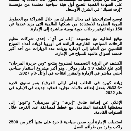
على الشهادة الفضية لتصبح أول هيئة سياحية معتمدة من مؤسسة
“إرث تشيك” في الشرق الأوسط
.
توسيع استراتيجيتها في مجال الطيران من خلال الشراكة مع الخطوط
الجوية القطرية للاستفادة من شبكتها العالمية التي يزيد عددها عن
150 دولة لتوفير رحلات جوية يومية مباشرة إلى الإمارة
.
توقيع اتفاقية مع مجموعة “إف تي آي”، إحدى شركات تنظيم
الرحلات السياحية الخارجية الرائدة في أوروبا لزيادة أعداد السياح
القادمين من ألمانيا إلى الإمارة وزيادة عدد الزيارات من أحد أكبر
خمسة أسواق عالمية للسياح في الإمارة
.
الكشف عن الرؤية التصميمية لمشروع منتجع “وين جزيرة المرجان”
الذي تبلغ تكلفته 3.9 مليار دولار ، وهو أكبر مشروع استثمار سياحي
أجنبي مباشر في الإمارة والمقرر افتتاحه في أوائل عام 2027
.
زيادة كبيرة في الطلب (على ليالي الغرف) بنمو سنوي قدره
+33.6%، بفضل إضافة علامات تجارية فندقية جديدة في الإمارة في
عام 2022
.
الإعلان عن إضافة فنادق “إيرث” و”لو ميريديان” و”نوبو” إلى
محفظتها الفندقية المتنامية، مع خطط لمضاعفة عدد الغرف خلال
السنوات القادمة
.
استقبلت الإمارة أربع سفن سياحية فاخرة على متنها أكثر من 2500
راكب وفرد من طواقم العمل
.