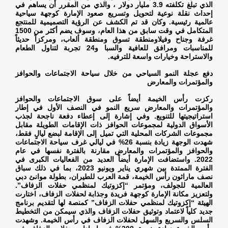
الذي تبلغ تكلفته 3.9 مليار دولار ، والذي من المقرر أن يساهم في
إحداث نقلة نوعية لتحويل وتسريع صعود الإمارة كوجهة سياحية
عالمية رئيسية. وكان قد تم الكشف عن الرؤية التصميمية للمنتجع
المتكامل في وقت سابق من هذا العام، وسوف يضم أكثر من 1500
غرفة وجناح وفيلاومنطقة تسوق ومنطقة ألعاب، ومركزاً حديثاً
للمناسبات ومرافق للعافية والسبا و24 تجربة لتناول الطعام
والاستراحة وخيارات واسعة للترفيه
.
دفع عجلة النمو السياحي من خلال سياحة الاجتماعات والحوافز
والمؤتمرات والمعارض
ركزت رأس الخيمة أيضاً على سوق الاجتماعات والحوافز
والمؤتمرات والمعارض سريع النمو في النصف الأول في إطار
استراتيجيتها للتنويع. وفي إشارة إلى إعطاء دفعة ناجحة لجذب
الأسواق الدولية لمجموعات الحوافز ذات الإقامات الطويلة مقابل
مجموعات الشركات المحلية التي تميل إلى الإقامة لبضع ليالٍ فقط،
شهدت الوجهة زيادة بنسبة 26% في ليالي غرف سياحة الاجتماعات
والحوافز والمؤتمرات والمعارض مقارنة بالفترة نفسها في عام
2022. واستضافت الإمارة أيضاً العديد من الفعاليات الكبرى في
الفترة الممتدة بين شهري يناير ويونيو 2023، بما في ذلك سباق
نصف ماراثون رأس الخيمة، قمة العرب للطيران، بطولة موانئ دبي
العالمية للجولف، ومؤتمر “إكزوتيك لمنظمي حفلات الزفاف”.
ولتعزيز مكانة الإمارة كوجهة فريدة وجذابة لحفلات الزفاف، اختارت
الهيئة “إكزوتيك لمنظمي حفلات الزفاف” كمنصة لها لتقديم برنامج
جديد كلياً لاعتماد وتوثيق حفلات الزفاف والذي سيمكن من التخطيط
السلس والسريع والسهل لحفلات الزفاف في رأس الخيمة. وشهدت