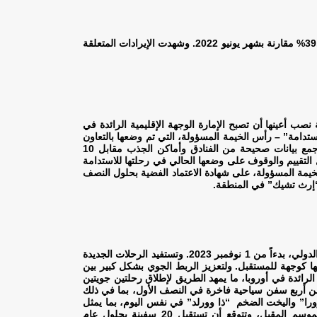
وتأتي الأرقام نصف السنوية الاستثنائية في أعقاب الأداء القوي لشهر يونيو الذي رحبت فيه الإمارة بـ 102,900 زائر، ما يمثل زيادة بنسبة 39.6% مقارنة بشهر يونيو 2022. وشهدت الإيرادات المتعلقة
ب أعينها أن تصبح الإمارة الوجهة الإقليمية الرائدة في
هة السياحية المستدامة” – رأس الخيمة المسؤولة، التي تم وضعها بالتعاون
مع مؤسسة “إرث تشيك”، المجموعة العلمية الرائدة عالمياً في مجال معايير، واعتمادات واستشارات السفر والسياحة. ويتضمن ذلك جمع بيانات صحيحة من الفنادق وأماكن الجذب مقابل 10
 التقييم والوقوف على وضعها الحالي في رحلتها للاستدامة
أكثر من 20 شركة سياحية مشاركة في برنامج رأس الخيمة المسؤولة، على شهادة الاعتماد الفضية بحلول النصف
.
من أجل تحقيق تقدم كبير نحو رؤية الإمارة، أعلنت الهيئة عن تسيير رحلات يومية جديدة للخطوط الجوية القطرية إلى مطار رأس الخيمة الدولي، بدءاً من 1 نوفمبر 2023. وتستفيد الرحلات الجديدة
 الخلابة وتعزيز مكانتها كوجهة للمستقبل. ولتعزيز الربط الجوي بشكل كبير بين
لرائدة في أوروبا، ما يمهد الطريق لإطلاق رحلتين جويتين
ة من أربع سفن سياحية فاخرة في النصف الأول، بما في ذلك
زورا” واليخت الضخم “ذا وورلد” في نفس اليوم، بما يمثل
لحظة تاريخية لقطاع الرحلات البحرية المزدهر في الإمارة. وأكدت رأس الخيمة بالفعل تلقي 14 طلب زيارة لسفن بحرية فاخرة للموسم المقبل، وتتوقع أن تستقبل 20 سفينة بحلول عام