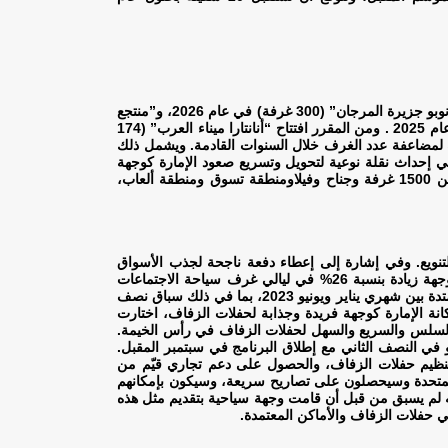
كان لزيادة أعداد الزوار للإمارة الشمالية دافعاً رئيسياً آخر في التوسع المستمر في محفظتها الفندقية. فقد أعلنت رأس الخيمة عن إضافة “نوبو جزيرة المرجان” (300 غرفة) في عام 2026، و”منتجع
ويستن” (257 غرفة) في عام 2024، و”منتجع لو ميريديان جزيرة المرجان” (350 غرفة) و”إيرث شور جزيرة المرجان” (265 غرفة) في عام 2025 . ومن المقرر افتتاح “أنانتارا ميناء العرب” (174
تخطط الإمارة لمضاعفة عدد الغرف خلال السنوات القادمة. ويشمل ذلك
لفته 3.9 مليار دولار ، والذي من المقرر أن يساهم في إحداث نقلة نوعية لتحويل وتسريع صعود الإمارة كوجهة
سياحية عالمية رئيسية. وكان قد تم الكشف عن الرؤية التصميمية للمنتجع المتكامل في وقت سابق من هذا العام، وسوف يضم أكثر من 1500 غرفة وجناح وفيلاومنطقة تسوق ومنطقة ألعاب،
تنويع. وفي إشارة إلى إعطاء دفعة ناجحة لجذب الأسواق
الدولية لمجموعات الحوافز ذات الإقامات الطويلة مقابل مجموعات الشركات المحلية التي تميل إلى الإقامة لبضع ليالٍ فقط، شهدت الوجهة زيادة بنسبة 26% في ليالي غرف سياحة الاجتماعات
والحوافز والمؤتمرات والمعارض مقارنة بالفترة نفسها في عام 2022. واستضافت الإمارة أيضاً العديد من الفعاليات الكبرى في الفترة الممتدة بين شهري يناير ويونيو 2023، بما في ذلك سباق نصف
نة الإمارة كوجهة فريدة وجذابة لحفلات الزفاف، اختارت
ط السلس والسريع والسهل لحفلات الزفاف في رأس الخيمة.
صف الأول من عام 2023، والتي من المتوقع أن تواصل النمو في النصف الثاني مع إطلاق البرنامج في سبتمبر المقبل.
تنظيم حفلات الزفاف، والحصول على دعم تجاري قيّم من
ة المتحدة وسيحصلون على تصاريح سريعة، وسيكون بإمكانهم
نه لم يسبق من قبل أن قامت وجهة سياحية بتقديم مثل هذه
ي حفلات الزفاف والأماكن المعتمدة.