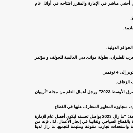
3 مليار دولار ، وهو أكبر مشروع استثمار سياحي أجنبي مباشر في الإمارة والمقرر افتتاحه في أوائل عام
.
ادمة
.
.
ب للطيران، بطولة موانئ دبي العالمية للجولف و مؤتمر
.
ت الزفاف
.
اختيار راكي فيليبس، الرئيس التنفيذي لهيئة رأس الخيمة لتنمية السياحة، ضمن قائمة مجلة فوربس لـ”أقوى قادة السياحة والسفر في الشرق الأوسط 2023″ ورجل أعمال العام من مجلة “أريبيان
.
وتعليقاً على الأداء السياحي القوي للإمارة في النصف الأول من العام، قال راكي فيليبس، الرئيس التنفيذي لهيئة رأس الخيمة لتنمية السياحة: “ما زال 2023 يواصل تحسنه ليكون أفضل عام للإمارة
لقطاع السياحي وتفانينا في إنجاز الأعمال. لذا، فإنه من
 واستحداث تجارب متنوعة وملهمة للجميع. ما زال لدينا