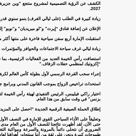
.
2027
زيادة كبيرة في الطلب (على ليالي الغرف) بنمو سنوي قدره +33.6%، بفضل إضافة علامات تجارية فندقية جديدة في الإمارة في عا
الإعلان عن إضافة فنادق “إيرث” و”لو ميريديان” و”نوبو” إ
استقبلت الإمارة أربع سفن سياحية فاخرة على متنها أكثر من 2500 راكب وفرد من طواقم ا
زيادة ليالي غرف سياحة الاجتماعات والحوافز والمؤتمرات والمعارض بنسبة 26% مقارنة بالنصف الأول من عام 2022 م
استضافت رأس الخيمة العديد من الفعاليات الرئيسية، بم
“إكزوتيك لمنظمي حفلات الزفاف
”.
إجراء سحب القرعة الرسمي لأول بطولة كأس العالم لكرة الق
استحداث تراخيص الزواج بموجب القانون المدني وبرامج جدي
بزنس” في وقت سابق من هذا العام
.
إطلاق الحملة الصيفية الرقمية الجديدة “احصل على المزيد
حتى الآن، لقد أظهرت نتائجنا للنصف الأول من العام مدى ف
الضروري أن نتحلى دائماً بالمرونة والسرعة ومواكبة ال
طموحات كبيرة ونحن على ثقة من أننا سنتجاوز أهدافنا لعام 023