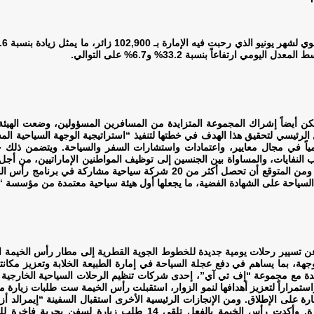
.
ن أيضاً إشراك المجموعة المتزايدة من المسافرين المسؤولين، وضعت الهيئة نص
دامة بحلول عام 2025. ويتمثل العامل الرئيسي لتحقيق هذا الهدف في خطتها لتنفيذ “استراتيجية الوج
النفايات، والمساواة بين الجنسين إلى توظيف المواطنين الإماراتيين، من أجل
ووضع الإجراءات اللازمة لمساعدتها على مواصلة مسيرتها. ومن المتوقع أن تحصل 
 إحدى أكبر الشبكات العالمية التي تضم أكثر من 150 وجهة، بما يساهم في دفع عجلة السياحة في إمارة الطبيعة
ديدة مع مجموعة “إف تي آي”، إحدى شركات تنظيم الرحلات السياحية الخارجية ا
. واستمراراً لتعزيز أهدافها لنمو الزوار، استقبلت رأس الخيمة ست طلبات زيار
ة على الإطلاق. ومن الإنجازات الرئيسية الأخرى استقبال السفينة “إيمرالد أ