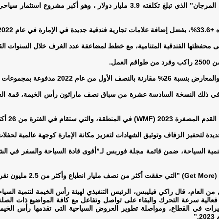
الكشف عن الرؤية التصميمية لمشروع منتجع “وين جزيرة المرجان” الذي تبلغ تكلفته .9
م 2022
لى محفظتها الفندقية المتنامية، مع خطط لمضاعفة عدد الغرف خلال السنوات الق
لعمل
.
دفوعة بمجموعات الحوافز الدولية
ا في ذلك النسخة السادسة عشرة من سباق نصف ماراثون رأس الخيمة، قمة العر
دم المصغرة 2023
(WMF)
في المنطقة، والتي ستقام في الفترة من 26 أكتوبر إلى 4 نوفمبر
دة لتحفيز الزفاف وتوثيق الشهادات لتعزيز مكانة الإمارة كوجهة عالمية لحفلا
” (Get More)
التي حققت أكثر من نصف مليار انطباع وأكثر من 2.5 مليون نقرة، متجاوزة المعايير المتعارف عليها في القطاع
عالية سرعة التحرك والبقاء على تواصل وتفاعل مع كافة المواضيع ذات الصلة با
تغيرات في القطاع، ومواصلة تطوير العروض السياحية التي تقدمها رأس الخيمة
2
”.