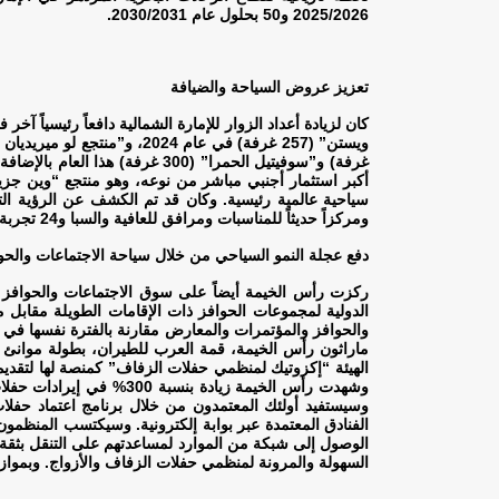
2025/2026 و50 بحلول عام 2030/2031
.
تعزيز عروض السياحة والضيافة
غرفة) و”سوفيتيل الحمرا” (300
ومركزاً حديثاً للمناسبات ومرافق للعافية والسبا و24 تجربة لتناول الطعام والاستراحة وخيارات واسعة للترفيه
دفع عجلة النمو السياحي من خلال سياحة الاجتماعات والح
ركزت رأس الخيمة أيضاً على سوق الاجتماعات والحوافز و
ماراثون رأس الخيمة، قمة العرب للطيران، بطولة موانئ د
الهيئة “إكزوتيك لمنظمي حفلات الزفاف” كمنصة لها لتقدي
وسيستفيد أولئك المعتمدون من خلال برنامج اعتماد حفل
الفنادق المعتمدة عبر بوابة إلكترونية. وسيكتسب المنظمو
الوصول إلى شبكة من الموارد لمساعدتهم على التنقل بثقة 
السهولة والمرونة لمنظمي حفلات الزفاف والأزواج. وبمواز