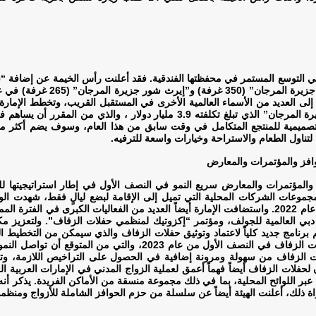
 غرفة) هذا العام بالإضافة إلى العديد من الأسماء العالمية الأخرى في المستقبل القريب، و
أكبر استثمار أجنبي مباشر من نوعه، وهو منتجع “وين جزيرة المرجان” الذي تبلغ تك
.
وافز والمؤتمرات والمعارض
المؤتمرات والمعارض سريع النمو في النصف الأول في إطار استراتيجيتها لل
بي العالمية للجولف، ومؤتمر “إكزوتيك لمنظمي حفلات الزفاف”. ولتعزيز مكا
م برنامج جديد كلياً لاعتماد وتوثيق حفلات الزفاف والذي سيمكن من التخطي
وشهدت رأس الخيمة زيادة بنسبة 300% في إيرادات حفلات الزفاف في الن
ات الزفاف من سهولة ومرونة إضافية في الحصول على التراخيص اللازمة، و
ن لحفلات الزفاف أيضاً فهماً أعمق لعملية الزواج المدني في الإمارات العربي
عبر اللوائح المحلية، بما في ذلك مجموعة منسقة من الأماكن الفريدة. يذكر أ
اة ذلك، أعلنت الهيئة أيضاً عن سلسلة من حزم الحوافز الشاملة للأزواج ومنظم