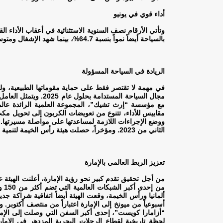
أداء قوي في يونيو
بالسياحة أيضاً نمواً بنسبة 64.7%، بينما شهد الإشغال ومتوسط المعدل اليومي ارتفاعاً بنسبة 33.2% و6.7% على التوالي
الريادة في السياحة المسؤولة
في مهمة لا تقتصر فقط على حماية مقوماتها الطبيعية، ولك
مجال السياحة المست
مقاييس للأداء، تتنوع من تعويضات الكربون إلى تحويل مكب 
الثاني من 2023. ومؤخراً، حصلت هيئة رأس الخيمة لتنمية السياحة على الشهادة الفضية، ما يجعلها أول هيئة سياحية معتمدة من مؤسسة “إرث تشيك” في المنطقة
تعزيز الربط العالمي بالإمارة
من
ألمانيا ورأس الخيمة، وقعت الهيئة أيضاً اتفاقية شراكة ج
أسبوعياً من ميونخ إلى الإمارة اعتباراً من منتصف أكتوبر
“أزامارا كويست”، إحدى أكبر السفن التي وصلت إلى الإمار