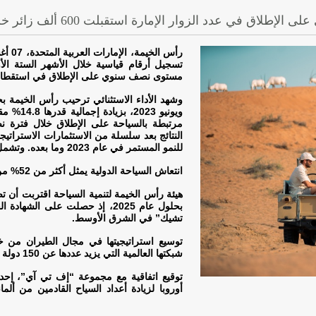
وار الإمارة استقبلت 600 ألف زائر خلال النصف الأول من العام
تسجيل أرقام قياسية خلال الأشهر الستة الأ
مستوى نصف سنوي على الإطلاق في استقطاب 
مرتبطة بالسياحة على الإطلاق خلال فترة نص
النتائج بعد سلسلة من الاستثمارات الاستراتيج
للنمو المستمر في عام 2023 وما بعده. وتشمل الإنجازات خلال النصف الأول من العام ما يلي
انتعاش السياحة الدولية يمثل أكثر من 52% من جميع زوار الوجهة
هيئة رأس الخيمة لتنمية السياحة اقتربت أن تص
بحلول عام 2025، إذ حصلت على 
تشيك” في الشرق الأوسط
.
توسيع استراتيجيتها في مجال الطيران من خ
شبكتها العالمية التي يزيد عددها عن 150 دولة لتوفير رحلات جوية يومية مباشرة إلى الإمارة
توقيع اتفاقية مع مجموعة “إف تي آي”، إحدى
أوروبا لزيادة أعداد السياح القادمين من ألم