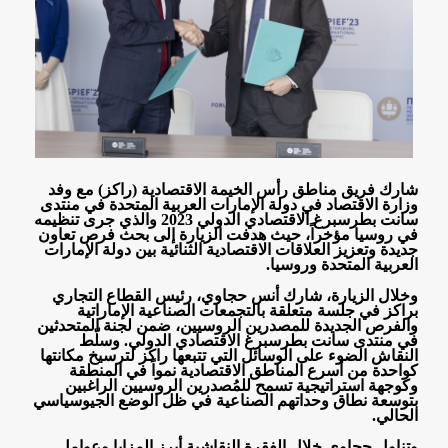
شارك فريق مناطق رأس الخيمة الاقتصادية (راكز) مع وفد
وزارة الاقتصاد في دولة الإمارات العربية المتحدة في منتدى
سانت بطرسبرغ الاقتصادي الدولي 2023 والذي جرى تنظيمه
في روسيا مؤخراً، حيث هدفت الزيارة إلى بحث فرص تعاون
جديدة وتعزيز العلاقات الاقتصادية الثنائية بين دولة الإمارات
العربية المتحدة وروسيا
.
وخلال الزيارة، شارك أنس حجاوي، رئيس القطاع التجاري
براكز في جلسة متعلقة بالتجمعات الصناعية الإماراتية
والفرص الجديدة للمصدرين الروسيين، ضمن لجنة المتحدثين
في منتدى سانت بطرسبرغ الاقتصادي الدولي. وسلّط
النقاش الضوء على الوسائل التي تتبعها راكز لترسيخ مكانتها
كواحدة من أسرع المناطق الاقتصادية نمواً في المنطقة
وكوجهة استراتيجية تسمح للمُصدرين الروسيين الراغبين
بتوسعة نطاق وحداتهم الصناعية في ظل الوضع الجيوسياسي
الحالي
.
وتناول حجاوي خلال الفقرة النقاشية أبرز المزايا وعوامل