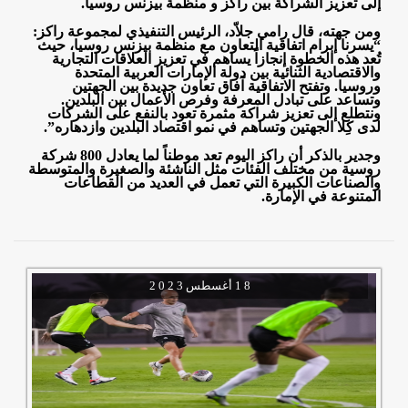
إلى تعزيز الشراكة بين راكز و منظمة بيزنس روسيا
.
ومن جهته، قال رامي جلاّد، الرئيس التنفيذي لمجموعة راكز:
“يسرنا إبرام اتفاقية التعاون مع منظمة بيزنس روسيا، حيث
تُعد هذه الخطوة إنجازاً يساهم في تعزيز العلاقات التجارية
والاقتصادية الثنائية بين دولة الإمارات العربية المتحدة
وروسيا. وتفتح الاتفاقية آفاق تعاون جديدة بين الجهتين
وتساعد على تبادل المعرفة وفرص الأعمال بين البلدين.
ونتطلع إلى تعزيز شراكة مثمرة تعود بالنفع على الشركات
لدى كِلا الجهتين وتساهم في نمو اقتصاد البلدين وازدهاره
.”
وجدير بالذكر أن راكز اليوم تعد موطناً لما يعادل 800 شركة
روسية من مختلف الفئات مثل الناشئة والصغيرة والمتوسطة
والصناعات الكبيرة التي تعمل في العديد من القطاعات
المتنوعة في الإمارة.
1 8
أغسطس
2 0 2 3