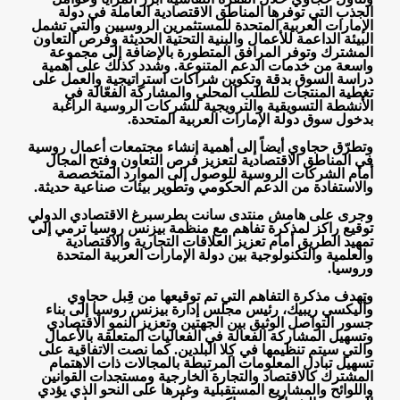
الجذب التي توفرها المناطق الاقتصادية العاملة في دولة
الإمارات العربية المتحدة للمستثمرين الروسيين والتي تشمل
البيئة الداعمة للأعمال والبنية التحتية الحديثة وفرص التعاون
المشترك وتوفر المرافق المتطورة بالإضافة إلى مجموعة
واسعة من خدمات الدعم المتنوعة. وشدد كذلك على أهمية
دراسة السوق بدقة وتكوين شراكات استراتيجية والعمل على
تغطية المنتجات للطلب المحلي والمشاركة الفعّالة في
الأنشطة التسويقية والترويجية للشركات الروسية الراغبة
بدخول سوق دولة الإمارات العربية المتحدة
.
وتطرّق حجاوي أيضاً إلى أهمية إنشاء مجتمعات أعمال روسية
في المناطق الاقتصادية لتعزيز فرص التعاون وفتح المجال
أمام الشركات الروسية للوصول إلى الموارد المتخصصة
والاستفادة من الدعم الحكومي وتطوير بيئات صناعية حديثة
.
وجرى على هامش منتدى سانت بطرسبرغ الاقتصادي الدولي
توقيع راكز لمذكرة تفاهم مع منظمة بيزنس روسيا ترمي إلى
تمهيد الطريق أمام تعزيز العلاقات التجارية والاقتصادية
والعلمية والتكنولوجية بين دولة الإمارات العربية المتحدة
وروسيا
.
وتهدف مذكرة التفاهم التي تم توقيعها من قِبل حجاوي
وأليكسي ريبيك، رئيس مجلس إدارة بيزنس روسيا إلى بناء
جسور التواصل الوثيق بين الجهتين وتعزيز النمو الاقتصادي
وتسهيل المشاركة الفعالة في الفعاليات المتعلقة بالأعمال
والتي سيتم تنظيمها في كِلا البلدين. كما نصت الاتفاقية على
تسهيل تبادل المعلومات المرتبطة بالمجالات ذات الاهتمام
المشترك كالاقتصاد والتجارة الخارجية ومستجدات القوانين
واللوائح والمشاريع المستقبلية وغيرها على النحو الذي يؤدي