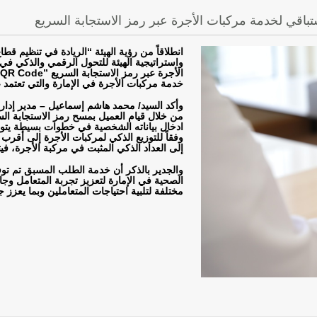
باقي لخدمة مركبات الأجرة عبر رمز الاستجابة السريع
انطلاقاً من رؤية الهيئة “الريادة في تنظيم ق
واستراتيجية الهيئة للتحول الرقمي والذكي في
الأجرة عبر رمز الاستجابة السريع
QR Code”
خدمة مركبات الأجرة في الإمارة والتي تعتمد
وأكد السيد/ محمد هاشم إسماعيل – مدير إدارة
من خلال قيام العميل بمسح رمز الاستجابة ال
ادخال بياناته الشخصية في خطوات بسيطة يتولى 
وفقاً للتوزيع الذكي لمركبات الأجرة إلى أق
إلى العداد الذكي المثبت في مركبة الأجرة، في
والجدير بالذكر أن خدمة الطلب المسبق تم تو
الصحية في الإمارة لتعزيز تجربة المتعامل وج
مختلفة لتلبية احتياجات المتعاملين وبما يعزز ج