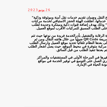
2 6
يونيو
2 0 2 3
طاع النقل وضمان تقديم خدمات نقل آمنة وموثوقة وذكية”
 خدماتها، أطلقت الهيئة الحجز الاستباقي لخدمة مركبات
“
وذلك بهدف إضافة قنوات ذكية ومبتكرة وجديدة لطلب
 على الطلب المسبق للمركبات الأقرب لموقع العميل
.
 الرقابة والتشغيل بأن الخدمة فريدة من نوعها حيث تتم
سريعة
QR Code
ضوئياً من خلال هاتفه النقال ومن ثم
بعدها النظام تلقائياً تحديد موقع العميل وارسال الطلب
رب مركبة متوفرة في محيط الموقع، حيث يصل اشعار الطلب
تم بعدها تنفيذ الطلب من قبل السائق
.
فيرها في المرحلة الأولى في المستشفيات والمراكز
اري العمل على التوسع في توفير الخدمة في مواقع
ودة الحياة في الإمارة.