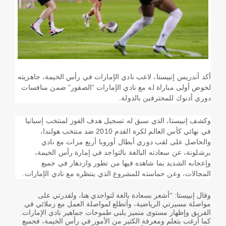
أكد أندريس إنييستا، لاعب نادي الإمارات في رأس الخيمة، جاهزيته
لخوض أولى مباراة له مع نادي الإمارات “الصقور” ضمن منافسات
دوري أدنوك للمحترفين بالدولة
.
وكشف إنييستا، الذي سبق له تسجيل هدف الفوز لمنتخب إسبانيا
في نهائي كأس العالم لكرة القدم 2010 ضد منتخب هولندا،
والحاصل على لقب دوري أبطال أوروبا أربع مرات مع نادي
برشلونة، عن سعادته البالغة بالتواجد في إمارة رأس الخيمة،
وإعجابه الشديد بما شاهده فيها من تطور وازدهار في جميع
المجالات، وعن حماسته للمشروع الذي ينتظره مع نادي الإمارات
.
وقال إنييستا: “أشعر بسعادة بالغة لتواجدي هنا، ولقدرتي على
مواصلة مسيرتي الرياضية، وأتطلع لمواصلة العمل مع زملائي في
الفريق وإظهار مستوى متميز يلبي طموحات جماهير نادي الإمارات.
كما أرغب بتعلم ومعرفة الكثير من الأمور في رأس الخيمة، فجميع