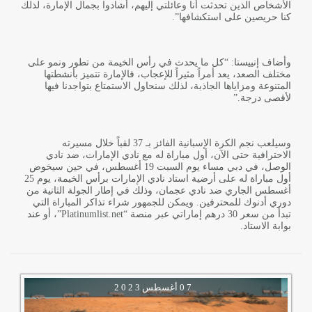
الأشخاص الذين تحدثت أنا وعائلتي إليهم، أشادوا بجمال الإمارة، لذلك
كنا حريصين على استكشافها
.”
وأضاف إنييستا: “كل ما يحدث في رأس الخيمة من تطور ونمو على
مختلف الصعد، يعد أمراً مثيراً للإعجاب، فالإمارة تتميز بأنشطتها
المتنوعة ومزاياها الجاذبة، لذلك سنحاول الاستمتاع بتواجدنا فيها
لأقصى درجة
”.
وسيلعب نجم الكرة الإسبانية الفائز بـ 37 لقباً خلال مسيرته
الاحترافية حتى الآن، أول مباراة له مع نادي الإمارات، ضد نادي
الوصل، في دبي مساء يوم السبت 19 أغسطس، في حين سيخوض
أول مباراة له على أرضية استاد نادي الإمارات برأس الخيمة، يوم 25
أغسطس الجاري ضد نادي عجمان، وذلك في إطار الجولة الثانية من
دوري أدنوك للمحترفين. ويمكن للجمهور شراء تذاكر المباراة التي
تبدأ من سعر 30 درهم إماراتي عبر منصة “
Platinumlist.net
”، أو عند
بوابة الاستاد.
0 7
أغسطس
2 0 2 3