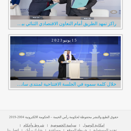
راكز تمهد الطريق أمام التعاون الاقتصادي الثنائي بين الإمارات وروسيا خلال زيارة فريقها لمدينة سانت بطرسبرغ
1 5
يونيو
2 0 2 3
خلال كلمة سموه في الجلسة الافتتاحية لمنتدى سانت بطرسبرغ الاقتصادي الدولي سعود بن صقر: الإمارات بقيادة محمد بن زايد حريصة على تعزيز علاقا�
حقوق الطبع والنشر محفوظة لحكومة رأس الخيمة – الحكومة الالكترونية 2004-2019
إمكانية الوصول
سياسة الخصوصية
شروط وأحكام
|
|
|
تحديد المسؤولية
خريطة الموقع
مساعدة
شارك برأيك
اتصل بنا
|
|
|
|