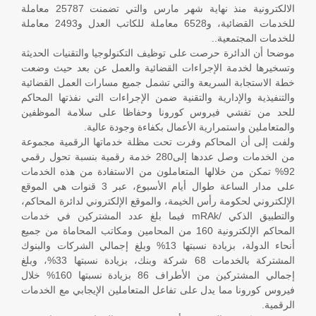
الالكترونية منذ نهاية شهر مارس والتي تضمنت 25787 معاملة
للخدمات القضائية، و6528 معاملة للكاتب العدل و2493 معاملة
للخدمات المجتمعية..
موضحا أن الدائرة حرصت على توظيف التكنولوجيا والتقنيات الحديثة
وتسخيرها لخدمة الإجراءات القضائية والعمل عن بعد حيث وضعت
خطة الاستجابة السريعة والتي تشمل جميع مسارات العمل القضائية
والتنفيذية والإدارية والتقنية ضمن الإجراءات التي نفذتها المحاكم
للحد من تفشي فيروس كورونا وحفاظا على سلامة الموظفين
والمتعاملين واستمرارية الأعمال بكفاءة وجودة عالية.
ولفت إلى أن المحاكم وفرت تحت مظلة خدماتها الرقمية مجموعة
من الخدمات وصل عددها إلى280 خدمة رقمية بنسبة تحول رقمي
92% تمكن من خلالها المتعاملون من الاستفادة من هذه الخدمات
على مدار الساعة طوال أيام الأسبوع، عبر 3 قنوات هي الموقع
الإلكتروني لحكومة رأس الخيمة، والموقع الإلكتروني لدائرة المحاكم،
والتطبيق الذكي /mRAk فيما بلغ عدد المشتركين في خدمات
المحاكم الإلكترونية 160 من المحامين ومكاتب المحاماة من جميع
أنحاء الدولة، بزيادة نسبتها 13% وبلغ إجمالي الشركات والبنوك
المشتركة بالخدمات 68 شركة وبنك، بزيادة نسبتها 33%، وبلغ
إجمالي المشتركين من الأطراف 86 بزيادة نسبتها 160% خلال
فيروس كورونا مما يدل على تفاعل المتعاملين الإيجابي مع الخدمات
الرقمية.