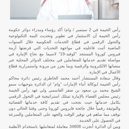
رأس الخيمة في 2 سبتمبر / وام/ أكد رؤساء ومدراء دوائر حكومة
رأس الخيمة أن الاستثمار في تطوير وتحديث البنية التكنولوجية
والتحول الرقمي في قطاع الخدمات الحكومية خلال السنوات
الماضية أثبت فاعليته في مواجهة التحديات التي فرضتها أزمة
فيروس كورونا المستجد "كوفيد-19" لاسيما مع نجاح الإمارة في
مواصلة تقديم خدماتها للمتعاملين في مختلف الدوائر المحلية عبر
منصاتها الالكترونية والرقمية وبما يعزز من مرونة واستمرارية قطاع
الأعمال في الإمارة.
وقال سعادة المستشار أحمد محمد الخاطري رئيس دائرة محاكم
رأس الخيمة لـوكالة أنباء الإمارات "وام" ان الدائرة بتوجيهات سمو
الشيخ محمد بن سعود بن صقر القاسمي ولي عهد رأس الخيمة
رئيس مجلس القضاء بالإمارة تمتلك استراتيجية في التحول الرقمي
بكامل خدماتها حيث نجحت في تقديم كافة خدماتها القضائية
والتوثيقة رقمياً خلال جائحة فايروس كورونا وحتى وقتنا الحالي دون
توقف مما ساهم في توفير الوقت والجهد على المتعاملين والسرعة
في الحصول على الخدمة.
وبين أن الدائرة أنجزت 34808 معاملة لمتعامليها باستخدام الأنظمة