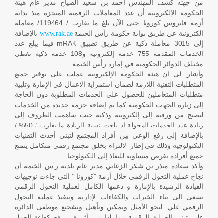
من جهته كشف المهندس أحمد بن سعيد الصياح مدير عام هيئة
الحكومة الإلكترونية أن عدد المعاملات الرقمية المنجزة منذ بداية
أزمة فايروس كورونا حتى الآن بلغ ما يقارب / 119464/ معاملة
الكترونية عن طريق بوابة حكومة رأس الخيمة
بالإضافة
www.rak.ae
إلى 3015 معاملة ذكية عن طريق تطبيق mRAK فيما يبلغ عدد
الخدمات المقدمة 755 خدمة إلكترونية و108 خدمة ذكية تغطي
مختلف الدوائر الحكومية في إمارة رأس الخيمة.
وأشار الى ان هيئة الحكومة الإلكترونية عملت على توفير جميع
المتطلبات التقنية اللازمة لضمان استمراية الاعمال في الإمارة وتلبية
متطلبات المتعاملين للحصول على الخدمات المطلوبة دون الحاجة
إلى زيارة الجهات الحكومية كما تم إضافة حزمة جديدة من الخدمات
لتصبح من ورقية إلى إلكترونية وذكية حيث ساهمت الظروف إلى
زيادة عدد الخدمات المحولة اذ بلغت نسبة الزيادة ما يقارب / 50% /
بالإضافة إلى رفع الوعي بين أفراد المجتمع لتبني أحدث التقنيات
التكنولوجية وذلك في إطار الالتزام بخلق مجتمع رقمي متكامل يتمتع
جميع أفراده بفرص متساوية للنفاذ إلى التكنولوجيا.
وأكد سعادة منذر بن شكر الزعابي مدير عام بلدية رأس الخيمة أن
نجاح عملية التحول الرقمي خلال أزمة "كورونا " التي جاءت توجيهات
القيادة الرشيدة بالإمارة و دعمها الكامل لعملية التحول الرقمي
تسعى الى بناء الخبرات والكفاءات لإدارية وتنفيذ عملية التحول
الرقمي علي النحو الأمثل وتمكين وتأهيل وتشجيع موظفى الدائرة
على تبني العملية الرقمية مما لها من أثر في رفع كفاءة العمل