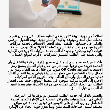
انطلاقاً من رؤية الهيئة “الريادة في تنظيم قطاع النقل وضمان تقديم
خدمات نقل آمنة وموثوقة وذكية” واستراتيجية الهيئة للتحول الرقمي
والذكي في خدماتها، أطلقت الهيئة الحجز الاستباقي لخدمة مركبات
الأجرة عبر رمز الاستجابة السريع
“QR Code”
وذلك بهدف إضافة
قنوات ذكية ومبتكرة وجديدة لطلب خدمة مركبات الأجرة في الإمارة
والتي تعتمد على الطلب المسبق للمركبات الأقرب لموقع العميل
.
وأكد السيد/ محمد هاشم إسماعيل – مدير إدارة الرقابة والتشغيل بأن
الخدمة فريدة من نوعها حيث تتم من خلال قيام العميل بمسح رمز
الاستجابة السريعة
QR Code
ضوئياً من خلال هاتفه النقال ومن ثم
ادخال بياناته الشخصية في خطوات بسيطة يتولى بعدها النظام تلقائياً
تحديد موقع العميل وارسال الطلب وفقاً للتوزيع الذكي لمركبات
الأجرة إلى أقرب مركبة متوفرة في محيط الموقع، حيث يصل اشعار
الطلب إلى العداد الذكي المثبت في مركبة الأجرة، فيتم بعدها تنفيذ
الطلب من قبل السائق
.
والجدير بالذكر أن خدمة الطلب المسبق تم توفيرها في المرحلة
الأولى في المستشفيات والمراكز الصحية في الإمارة لتعزيز تجربة
المتعامل وجاري العمل على التوسع في توفير الخدمة في مواقع
مختلفة لتلبية احتياجات المتعاملين وبما يعزز جودة الحياة في الإمارة.