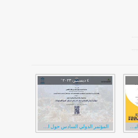
مهرجان راس الخيمة للفنون البصرية السنوي الثامن
المؤتمر الدولي السادس حول الاحتباس الحراري: أهمية المحيطات