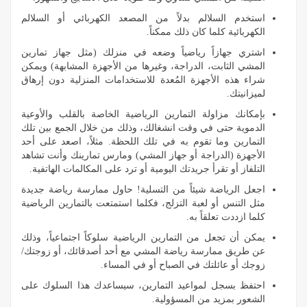
استخدم السلالم بدلاً من المصعد الكهربائي أو السلالم
الكهربائية كلما كان ذلك ممكناً.
اشتري جهازاً رياضياً وضعه في منزلك (مثل جهاز تمارين
المشي الثابت، الدراجة، وغيرها من الأجهزة المشابهة) ويمكن
شراء هذه الأجهزة المُعدة للاستخدامات المنزلية دون إرهاق
لميزانيتك.
بإمكانك مزاولة التمارين الرياضية الخاصة بالقلب والأوعية
الدموية حتى في وقت انشغالك، وذلك من خلال الجمع بين تلك
التمارين وما تقوم به في تلك اللحظة. مثلاً، اصعد على أحد
الأجهزة (الدراجة أو جهاز المشي) ومارس تمارينك وأنت تشاهد
التلفاز أو تقرأ جريدتك اليومية أو ترد على المكالمات الهاتفية.
اجعل الرياضة شيئاً من التسلية! حاول ممارسة رياضة جديدة
مثل التنس أو لعبة التزلج، فكلما استمتعت بالتمارين الرياضية
كلما ازددت تعلقاً به.
يمكن أن تجعل من التمارين الرياضية سلوكاً اجتماعياً، وذلك
عن طريق ممارسة رياضة المشي مع أحد أصدقائك، أو زوجتك/
زوجك أو عائلتك في الصباح أو في المساء.
احتفظ بسجل لمواعيد التمارين، سيساعدك هذا السلوك على
الشعور بمزيد من المسؤولية.