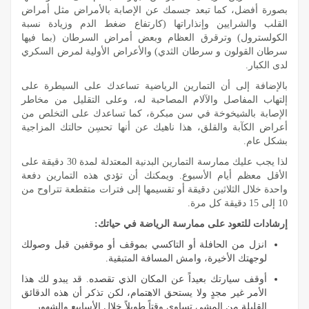
بصورة أفضل، كما تبعد جسمك عن الإصابة بالأمراض مثل أمراض
القلب والشرايين وإنذاراتها (كارتفاع ضغط الدم وزيادة نسبة
الكولسترول) وترقرق العظام وبعض أمراض السرطان (بما فيها
سرطان القولون و سرطان الثدي) والأعراض الأولية لمرض السكري
لدى الكبار.
بالإضافة إلى أن التمارين الرياضية تساعدك على السيطرة على
إلتهاب المفاصل والآلام المصاحبة له، وعلى التقليل من مخاطر
الإصابة بالشيخوخة في سن مبكرة، كما تساعدك على التخلص من
أعراض الكآبة والقلق، هذا ناهيك عن أنها تحسِن حالتك المزاجية
بشكل عام.
لذا يجب عليك ممارسة التمارين البدنية المعتدلة لمدة 30 دقيقة على
الأقل معظم أيام الأسبوع. ويمكنك أن تؤدي هذه التمارين دفعة
واحدة خلال الثلاثين دقيقة أو تقسيمها إلى فترات متقطعة تتراوح من
10 إلى 15 دقيقة كل مرة.
إرشادات للتعود على ممارسة الرياضة في حياتك:
انزل من الحافلة أو التاكسي بموقف أو موقفين قبل وصولك
لوجهتك الأخيرة، وامش المسافة المتبقية.
أوقف سيارتك بعيداً عن المكان الذي تقصده. قد يبدو لك هذا
الأمر غير مجدٍ ولا يستحق الاهتمام، لكن تذكر أن هذه الدقائق
القليلة من المشي تساوي وقتاً طويلاً خلال الأسابيع والشهور.