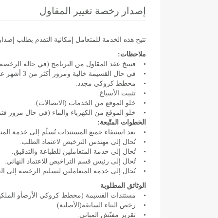
إصدار رخصة تغيير المقاول
تتيح هذه الخدمة للمتعامل إمكانية التقدم بطلب إصدار 
ملاحظات:
• فسخ عقد المقاول من البرنامج (في حالة الرخصة ب
• في حال القسيمة خالية ومرور أكثر من 3 أشهر على صدور الرخصة يطلب:
• مخطط كروكي مجدد.
• تثبيت الأسياخ.
• خلو الموقع من الخدمات (الاتصالات).
• خلو الموقع من الكهرباء والماء (في حال مرور فترة على
الخطوات المتّبعة:
• بعد استيفاء جميع المستندات تُسلّم إلى خدمة المت
• تُحال إلى مهندس الترخيص لاعتماد الطلب.
• تُحال إلى خدمة المتعاملين للطباعة والتدقيق.
• تُحال إلى رئيس قسم التراخيص للاعتماد النهائي.
• تُحال إلى خدمة المتعاملين لتسليم الرخصة إلى ال
الوثائق المطلوبة
• مستندات القسيمة (مخطط كروكي الأرضأو الملكية
• رخص البناء السابقة(الأصلية).
• تقرير مفتّش المباني.