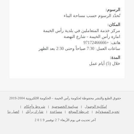
الرسوم:
تُحدّد الرسوم حسب مساحة البناء
المكان:
مركز خدمة المتعاملين في بلدية رأس الخيمة
امارة رأس الخيمة - شارع النهضة
هاتف: +97172466666
ساعات العمل: 7:30 صباحاً وحتى 2:30 بعد الظهر
المدة:
خلال (5) أيام عمل
حقوق الطبع والنشر محفوظة لحكومة رأس الخيمة – الحكومة الالكترونية 2004-2019
إمكانية الوصول
سياسة الخصوصية
شروط وأحكام
|
|
|
تحديد المسؤولية
خريطة الموقع
مساعدة
شارك برأيك
اتصل بنا
|
|
|
|
آخر تحديث في يوم
الأربعاء
2 7
نوفمبر
2 0 1 9