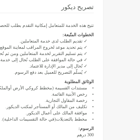
تصريح ديكور
تتيح هذه الخدمة للمتعامل إمكانية التقدم بطلب للحصو
الخطوات المتّبعة:
✓ تقديم الطلب لدى خدمة المتعاملين.
✓ يتم تحديد موعد لخروج المراقب لمعاينة الموقع.
✓ يتم تسليم التقرير لخدمة المتعاملين ومن ثم تُحا
✓ في حالة الموافقة على الطلب تُحال إلى خدمة ال
✓ تُحال إلى مدير الإدارة للاعتماد.
✓ يُسلّم التصريح للعميل بعد دفع الرسوم.
الوثائق المطلوبة
• مستندات القسيمة (مخطط كروكي الأرض أوالملكي
• رخص الأبنية القائمة.
• رخصة المقاول التجارية.
• تكليف من المالك أو المستأجر لمكتب الديكور.
• موافقة المالك على أعمال الديكور.
• مخطط بالتعديلات(في حالة التقسيمات الداخلية).
الرسوم:
300 درهم