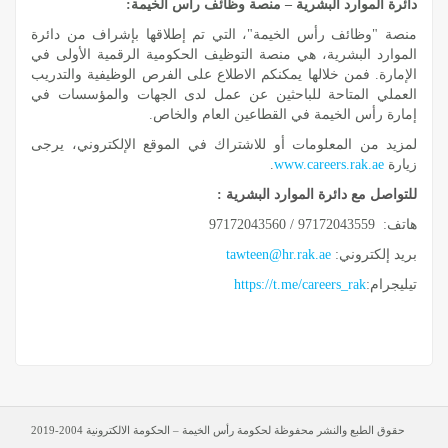
دائرة الموارد البشرية – منصة وظائف رأس الخيمة:
منصة "وظائف رأس الخيمة"، التي تم إطلاقها بإشراف من دائرة
الموارد البشرية، هي منصة التوظيف الحكومية الرقمية الأولى في
الإمارة. فمن خلالها يمكنكم الاطلاع على الفرص الوظيفية والتدريب
العملي المتاحة للباحثين عن عمل لدى الجهات والمؤسسات في
إمارة رأس الخيمة في القطاعين العام والخاص.
لمزيد من المعلومات أو للاشتراك في الموقع الإلكتروني، يرجى
زيارة
www.careers.rak.ae
.
للتواصل مع دائرة الموارد البشرية :
هاتف: 97172043559 / 97172043560
بريد إلكتروني:
tawteen@hr.rak.ae
تيليجرام:
https://t.me/careers_rak
حقوق الطبع والنشر محفوظة لحكومة رأس الخيمة – الحكومة الالكترونية 2004-2019