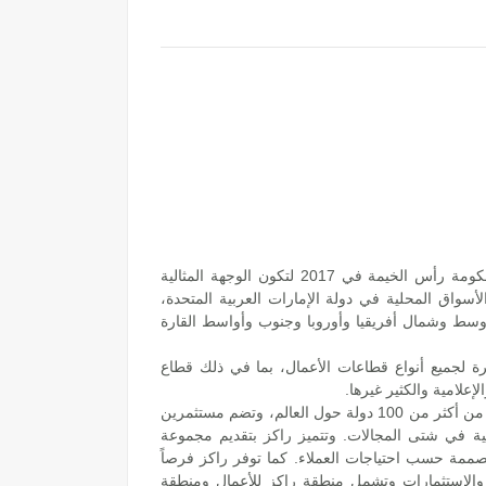
تأسست هيئة مناطق رأس الخيمة الاقتصادية (راكز) من قبل حكومة رأس الخيمة في 2017 لتكون الوجهة المثالية
أسواق المحلية في دولة الإمارات العربية المتحدة،
وسط وشمال أفريقيا وأوروبا وجنوب وأواسط القارة
 لجميع أنواع قطاعات الأعمال، بما في ذلك قطاع
إعلامية والكثير غيرها.
تحتضن راكز ما يزيد على 14000 شركة تمثل ما يفوق 50 قطاعاً من أكثر من 100 دولة حول العالم، وتضم مستثمرين
 في شتى المجالات. وتتميز راكز بتقديم مجموعة
ممة حسب احتياجات العملاء. كما توفر راكز فرصاً
 والاستثمارات وتشمل منطقة راكز للأعمال ومنطقة