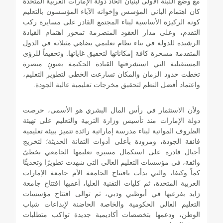
مع وضع اللبنة الأولى لبنيان اتحاد دولة الإمارات العربية المتحدة
كان اهتمام الباني المؤسس وإخوانه الآباء المؤسسون بالتعليم
كونه الركيزة الأساسية لبناء المجتمع القادر على مسايرة ركب
التقدم، وعلى مدار العقود المنصرمة تمحور اهتمام القيادة
الرشيدة للدولة في بناء نظام تعليمي يضاهي مثيلاته في الدول
المتقدمة مسخرة كافة إمكاناتها لتحقيق غاياتها. وتحقيقاً للرؤى
المستقبلية التي استشرفتها القيادة الحكيمة بعيونٍ مبصرة
تخطت حدود الزمان والمكان تسارعت الخطى لتطوير التعليم،
واعتماد أفضل النظم لتحقيق مخرجات تعليمية عالية الجودة.
ولأن الاستثمار في رأس المال البشري هو الأسمى، حرصت
دولة الإمارات منذ تأسيس وزارة التربية والتعليم على تهيئة
الظروف المواتية لبناء مدرسة إماراتية رائدة تتميز ببيئة تعليمية
فائقة الجودة، ومزودة بأعلى أدوات التقانة الحديثة؛ لتخريج
أجيال قادرة على استكمال مسيرة تعليمها الجامعي بخطىً
واثقة، في مؤسسات التعليم العالي التي شهدت تطويرًا وتحديثًا
كماً وكيفا، والتي بدأت بافتتاح الجامعة الأم جامعة الإمارات
العربية المتحدة، ثم كليات التقنية العليا، أعقبها افتتاح جامعة
زايد بفرعيها في أبوظبي ودبي، ثم توالى افتتاح مؤسسات
التعليم العالي الحكومية والخاصة الحاضنة لإبداعات شباب
الوطن، ودعمها بتخصصات أكاديمية جديدة تواكب متطلبات