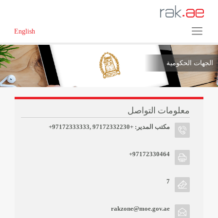
English
الجهات الحكومية
معلومات التواصل
+97172333333, مكتب المدير: +97172332230
+97172330464
7
rakzone@moe.gov.ae