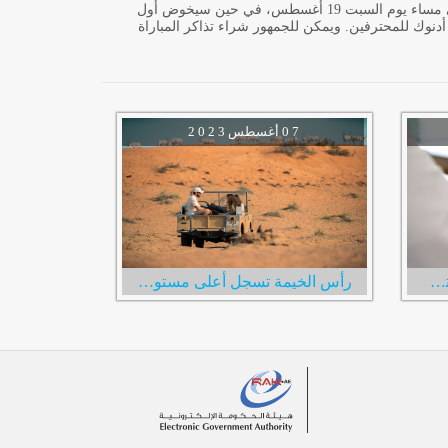
وسيلعب نجم الكرة الإسبانية الفائز بـ 37 لقباً خلال مسيرته الاحترافية حتى الآن، أول مباراة له مع نادي الإمارات، ضد نادي الوصل، في دبي مساء يوم السبت 19 أغسطس، في حين سيخوض أول
الجولة الثانية من دوري أدنوك للمحترفين. ويمكن للجمهور شراء تذاكر المباراة
0 7
أغسطس
2 0 2 3
هيئة رأس الخيمة للمواصلات تطلق الحجز الاستباقي لخدمة مركبات الأجرة عبر رمز الاستجابة السريع
رأس الخيمة تسجل أعلى مستوى نصف سنوي على الإطلاق في عدد الزوار الإمارة استقبلت 600 ألف زائر خلال النصف الأول من العام