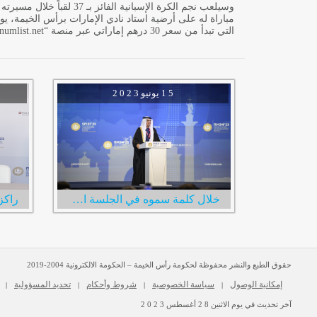
التي تبدأ من سعر 30 درهم إماراتي عبر منصة “
inumlist.net
1 5
يونيو
2 0 2 3
خلال كلمة سموه في الجلسة الافتتاحية لمنتدى سانت بطرسبرغ الاقتصادي الدولي سعود بن صقر: الإمارات بقيادة محمد بن زايد حريصة على تعزيز علاقا�
حقوق الطبع والنشر محفوظة لحكومة رأس الخيمة – الحكومة الالكترونية 2004-2019
إمكانية الوصول
سياسة الخصوصية
شروط وأحكام
تحديد المسؤولية
|
|
|
|
آخر تحديث في يوم
الاثنين
2 8
أغسطس
2 0 2 3