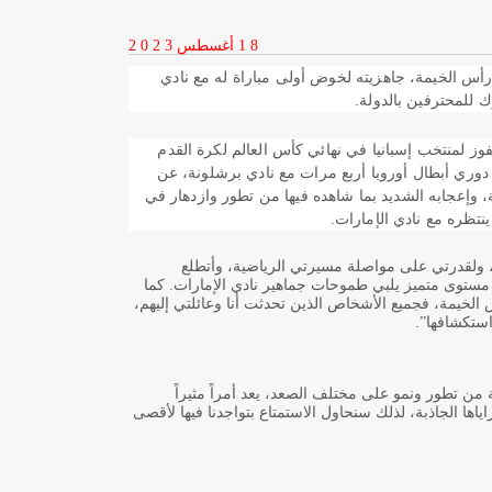
1 8
أغسطس
2 0 2 3
رأس الخيمة، جاهزيته لخوض أولى مباراة له مع نادي
 للمحترفين بالدولة
.
ز لمنتخب إسبانيا في نهائي كأس العالم لكرة القدم
 دوري أبطال أوروبا أربع مرات مع نادي برشلونة، عن
ة، وإعجابه الشديد بما شاهده فيها من تطور وازدهار في
نتظره مع نادي الإمارات
.
ا، ولقدرتي على مواصلة مسيرتي الرياضية، وأتطلع
مستوى متميز يلبي طموحات جماهير نادي الإمارات. كما
الخيمة، فجميع الأشخاص الذين تحدثت أنا وعائلتي إليهم،
استكشافها
.”
ن تطور ونمو على مختلف الصعد، يعد أمراً مثيراً
اياها الجاذبة، لذلك سنحاول الاستمتاع بتواجدنا فيها لأقصى