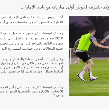
كد جاهزيته لخوض أولى مبارياته مع نادي الإمارات
أكد أندريس إنييستا، لاعب نادي الإمارات في 
الإمارات “الصقور” ضمن منافسات دوري أدنوك
وكشف إنييستا، الذي سبق له تسجيل هدف الفو
2010 ضد منتخب هولندا، والحاصل على لقب
سعادته البالغة بالتواجد في إمارة رأس الخيم
جميع المجالات، وعن حماسته للمشروع الذي ي
وقال إنييستا: “أشعر بسعادة بالغة لتواجدي هن
لمواصلة العمل مع زملائي في الفريق وإظهار 
أرغب بتعلم ومعرفة الكثير من الأمور في رأس 
أشادوا بجمال الإمارة، لذلك كنا حريصين على 
وأضاف إنييستا: “كل ما يحدث في رأس الخيمة م
للإعجاب، فالإمارة تتميز بأنشطتها المتنوعة ومز
درجة
”.