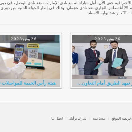
مباراة له على أرضية استاد نادي الإمارات برأس الخيمة، يوم 25 أغسطس الجاري ضد نادي عجمان، وذلك في إطار 
Plat
”، أو عند بوابة الاستاد.
2 0
يونيو
2 0 2 3
2 6
يونيو
2 0 2 3
راكز تمهد الطريق أمام التعاون الاقتصادي الثنائي بين الإمارات وروسيا خلال زيارة فريقها لمدينة سانت بطرسبرغ
خريطة الموقع
مساعدة
شارك برأيك
اتصل بنا
|
|
|