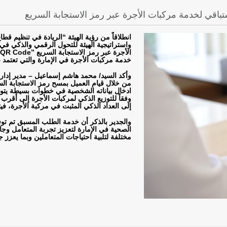
باقي لخدمة مركبات الأجرة عبر رمز الاستجابة السريع
انطلاقاً من رؤية الهيئة “الريادة في تنظيم ق
واستراتيجية الهيئة للتحول الرقمي والذكي في
الأجرة عبر رمز الاستجابة السريع
QR Code”
خدمة مركبات الأجرة في الإمارة والتي تعتمد
وأكد السيد/ محمد هاشم إسماعيل – مدير إدارة
من خلال قيام العميل بمسح رمز الاستجابة ال
ادخال بياناته الشخصية في خطوات بسيطة يتولى 
وفقاً للتوزيع الذكي لمركبات الأجرة إلى أق
إلى العداد الذكي المثبت في مركبة الأجرة، في
والجدير بالذكر أن خدمة الطلب المسبق تم تو
الصحية في الإمارة لتعزيز تجربة المتعامل وج
مختلفة لتلبية احتياجات المتعاملين وبما يعزز ج