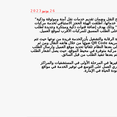
2 6
يونيو
2 0 2 3
طاع النقل وضمان تقديم خدمات نقل آمنة وموثوقة وذكية”
 خدماتها، أطلقت الهيئة الحجز الاستباقي لخدمة مركبات
“
وذلك بهدف إضافة قنوات ذكية ومبتكرة وجديدة لطلب
 على الطلب المسبق للمركبات الأقرب لموقع العميل
.
 الرقابة والتشغيل بأن الخدمة فريدة من نوعها حيث تتم
سريعة
QR Code
ضوئياً من خلال هاتفه النقال ومن ثم
بعدها النظام تلقائياً تحديد موقع العميل وارسال الطلب
رب مركبة متوفرة في محيط الموقع، حيث يصل اشعار الطلب
تم بعدها تنفيذ الطلب من قبل السائق
.
فيرها في المرحلة الأولى في المستشفيات والمراكز
اري العمل على التوسع في توفير الخدمة في مواقع
ودة الحياة في الإمارة.