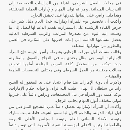
في مجالات العمل الشرطي، ابتداء من الدراسات التخصصية إلى
التدريبيات الميدانية، ومن ثم تولي المهام والإدارات العملية المختلفة،
وهذا دليل واضح على إيمانها بقدرتها على تحقيق النجاح.
وأكدت أن تخصيص يوم للمرأة الإماراتية خلال العام دليل كبير على
حرص القيادة الرشيدة على استمرارية تقديم الدعم لها لتصل إلى ما
وصلت إليه اليوم من تصدرها المراتب والرتب الشرطية العالية
بفضل مساعيها الدائمة إلى إثبات قدرتها على المثابرة في العمل
والتطوير من مهاراتها المختلفة.
وقالت مساعد أول ميرفت الزعابي بشرطة رأس الخيمة «إن المرأة
الإماراتية اليوم هي مثال يحتذى به في النجاح والتفوق والمثابرة،
حيث تمكنت من استغلال كافة الفرص المتاحة أمامها لتخوض
مجالات مختلفة من العمل الشرطي وفي مختلف التخصصات العلمية
والمهنية».
وذكرت أن دولة الإمارات منذ قيام الاتحاد على يد المغفور له الشيخ
زايد بن سلطان آل نهيان ،طيب الله ثراه، وإخوانه حكام الإمارات،
تؤكد أهمية دور المرأة في بناء المجتمعات، وتراهن دائماً على قدرتها
لتولي مختلف أنواع المهام بجانب الرجل.
وأكدت أن المرأة الإماراتية تحصل دائماً على التشجيع المتواصل من
قبل قيادة الدولة، والداعم الأول لها سمو الشيخة فاطمة بنت مبارك
رئيسة الاتحاد النسائي العام رئيسة المجلس الأعلى للأمومة
والطفولة الرئيس الأعلى لمؤسسة التنمية الأسرية، التي تؤمن دائماً