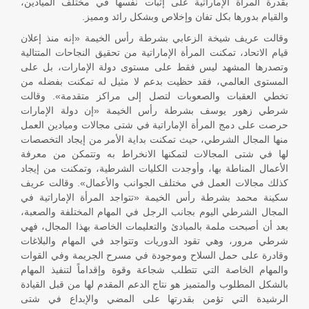
بقدرة المرأة الإماراتية على إثبات نفسها في مختلف الميادين،
والقيام بدورها بكل تفان وإخلاص وبشكل رائد ومميز.
وقالت عريف شيخة الزعابي بشرطة رأس الخيمة «إنه منذ إعلان
قيام الاتحاد، تمكنت المرأة الإماراتية من تحقيق النجاحات المتتالية
وتصدرها المشهد ليس فقط على مستوى دولة الإمارات، بل على
المستوى العالمي، فقد حظيت بدعم لا مثيل له تمكنت بفضله من
تخطي العقبات والصعوبات لتصل إلى مراكز متقدمة». وقالت
شرطي زهور يوسف بشرطة رأس الخيمة «إن دولة الإمارات
حرصت على دمج المرأة الإماراتية في شتى مجالات وميادين العمل
منها المجال الشرطي، حيث تمكنت بداية الأمر من إيجاد التخصصات
لها في شتى المجالات لتمكنها الانخراط به وتتمكن من معرفة
الأعمال المناطة بها، وأوجدت الكليات الشرطية، وتمكنت من إيجاد
كذلك مجالات العمل في مختلف الجوانب والأعمال». وقالت عريف
سكينة محمد بشرطة رأس الخيمة «تتواجد المرأة الإماراتية في
المجال الشرطي اليوم بجانب الرجل في المهام المختلفة والصعبة،
بعد أن أصبحت ملمة بالمبادئ والتعليمات الخاصة بهذا المجال، فهي
شرطي مرور، وهي تقود الدوريات وتتواجد في المهام والبلاغات
وقادرة على حمل السلاح وموجودة في مسرح الجريمة وفي القوات
والمهام الخاصة التي تتطلب شجاعة وقوة وإقداماً لتنفيذ المهام
بالشكل المطلوب والمتميز هو نتاج الدعم المقدم لها من قبل القيادة
الرشيدة التي تؤمن بقدرتها على المضي والإبداع في شتى