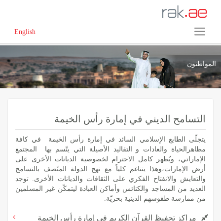
English
المواطنون
التسامح الديني في إمارة رأس الخيمة
يتجلّى الطابع الإسلامي السائد في إمارة رأس الخيمة في كافة
مظاهرالحياة والعادات و التقاليد الأصيلة التي يتّسم بها المجتمع
الإماراتي، ويُظهر كامل الاحترام لخصوصية الديانات الأخرى على
أرض الإمارات،وهذا يتناغم كلياً مع نهج الدولة المتّصف بالتسامح
والتعايش والانفتاح الفكري على الثقافات والديانات الأخرى. توجد
العديد من المساجد والكنائس وأماكن العبادة ليتمكّن غير المسلمين
من ممارسة طقوسهم الدينية بحريّة.
مراكز تحفيظ القرآن الكريم في إمارة رأس الخيمة