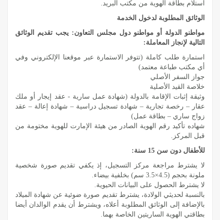
استلام بطاقة الهوية من مكتب البريد.
الوثائق المطلوبة لدخول الخدمة
مواطنو الدولة أو مواطنو دول مجلس التعاون: يجب تقديم الوثائق
التالية لإنجاز المعاملة:
استمارة طلب كاملة (تتوفر الاستمارة عبر موقعنا الإلكتروني وفي
أي مكتب طباعة معتمد)
جواز السفر الأصلي
خلاصة القيد الأصلية
وثيقة إثبات الإقامة بالدولة (شهادة عمل سارية - عقد إيجار أو ملك
عقار – رخصة تجارية – شهادة تسجيل دراسية – شهادة إعالة – عقد
زواج ساري – بطاقة عمل)
شهاده تأكيد رقم الهوية الصادر من هيئة الإمارت للهوية مختومة من
قبل المركز.
للأطفال دون سن 15 سنة:
لا يشترط مراجعة مركز التسجيل، إذ يكفي تقديم صورة شخصية
ملونة بحجم (4.5×3.5 سم) بخلفية بيضاء.
لا يشترط الحصول على البيانات الحيوية.
بالنسبة لحديثي الولادة، يشترط تقديم صورة ضوئية عن شهادة الميلاد
بالإضافة إلى الوثائق المطلوبة أعلاه، ويشترط أن يقدم الوالدان أيضا
بطاقتي الهوية الساريتين الخاصة بهما.