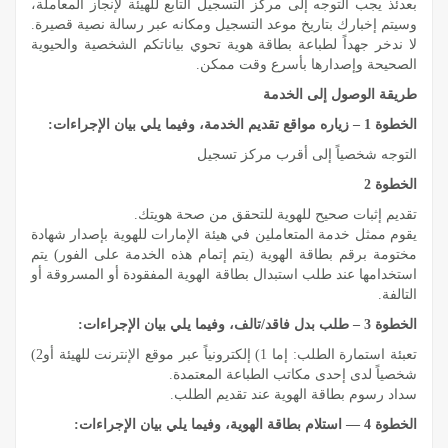
بعدئذ يجب التوجه إلى مركز التسجيل التابع للهيئة لإنجاز المعاملة،
وسيتم إخبارك بتاريخ موعد التسجيل ومكانه عبر رسالة نصية قصيرة.
لا ندخر جهداً لطباعة بطاقة هوية تحوي بياناتكم الشخصية والحيوية
الصحيحة وإصدارها بأسرع وقت ممكن.
طريقة الوصول إلى الخدمة
الخطوة 1 – زياره مواقع تقديم الخدمة، وفيما يلي بيان الإجراءات:
التوجه شخصياً إلى أقرب مركز تسجيل
الخطوة 2
تقديم إثبات صحيح للهوية للتحقق من صحة هويتك.
يقوم ممثل خدمة المتعاملين في هيئة الإمارات للهوية بإصدار شهادة
مختومة برقم بطاقة الهوية (يتم إتمام هذه الخدمة على الفور) يتم
استخدامها عند طلب استبدال بطاقة الهوية المفقودة أو المسروقة أو
التالفة.
الخطوة 3 – طلب بدل فاقد/تالف، وفيما يلي بيان الإجراءات:
تعبئة استمارة الطلب: إما 1) إلكترونياً عبر موقع الإنترنت للهيئة أو2)
شخصياً لدى إحدى مكاتب الطباعة المعتمدة.
سداد رسوم بطاقة الهوية عند تقديم الطلب.
الخطوة 4 –– استلام بطاقة الهوية، وفيما يلي بيان الإجراءات: