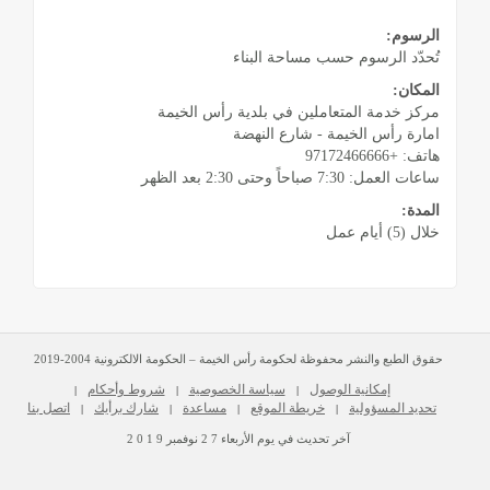
الرسوم:
تُحدّد الرسوم حسب مساحة البناء
المكان:
مركز خدمة المتعاملين في بلدية رأس الخيمة
امارة رأس الخيمة - شارع النهضة
هاتف: +97172466666
ساعات العمل: 7:30 صباحاً وحتى 2:30 بعد الظهر
المدة:
خلال (5) أيام عمل
حقوق الطبع والنشر محفوظة لحكومة رأس الخيمة – الحكومة الالكترونية 2004-2019
إمكانية الوصول
سياسة الخصوصية
شروط وأحكام
|
|
|
تحديد المسؤولية
خريطة الموقع
مساعدة
شارك برأيك
اتصل بنا
|
|
|
|
آخر تحديث في يوم
الأربعاء
2 7
نوفمبر
2 0 1 9