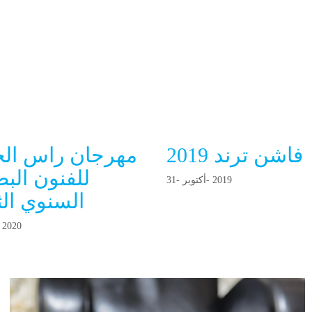
فاشن ترند 2019
مهرجان راس الخ
للفنون الب
2 0 1 9
- أكتوبر-
3 1
السنوي الث
2 0 2 0
- ي