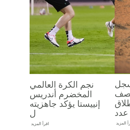
سجل
نجم الكرة العالمي
نصف
المخضرم أندريس
لاق
إنييستا يؤكد جاهزيته
عدد
ل
أ المزيد
اقرأ المزيد