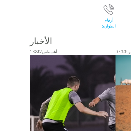
أرقام
الطوارئ
الأخبار
1 8
2 0 2 3
0 7
2 0 2 3
س
أغسطس