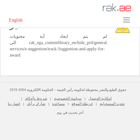
English
‏تحذير‏
لم يتم ايجاد أية محتويات
الى: ‭rak_ega_contentlibrary_en/hide_prd/general
services/e-suggestion/track-Suggestion-and-apply-for-
حقوق الطبع والنشر محفوظة لحكومة رأس الخيمة – الحكومة الالكترونية 2004-2019
إمكانية الوصول
سياسة الخصوصية
شروط وأحكام
|
|
|
تحديد المسؤولية
خريطة الموقع
مساعدة
شارك برأيك
اتصل بنا
|
|
|
|
آخر تحديث في يوم