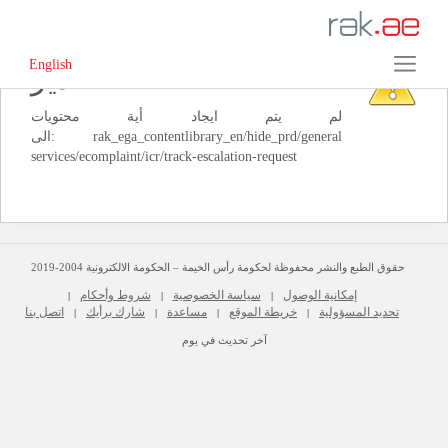
English
‏تحذير‏
لم يتم ايجاد أية محتويات
الى: ‭rak_ega_contentlibrary_en/hide_prd/general
حقوق الطبع والنشر محفوظة لحكومة رأس الخيمة – الحكومة الالكترونية 2004-2019
إمكانية الوصول
سياسة الخصوصية
شروط وأحكام
|
|
|
تحديد المسؤولية
خريطة الموقع
مساعدة
شارك برأيك
اتصل بنا
|
|
|
|
آخر تحديث في يوم