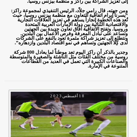
إلى تعزيز الشراكة بين راكز و منظمة بيزنس روسيا
.
ومن جهته، قال رامي جلاّد، الرئيس التنفيذي لمجموعة راكز:
“يسرنا إبرام اتفاقية التعاون مع منظمة بيزنس روسيا، حيث
تُعد هذه الخطوة إنجازاً يساهم في تعزيز العلاقات التجارية
والاقتصادية الثنائية بين دولة الإمارات العربية المتحدة
وروسيا. وتفتح الاتفاقية آفاق تعاون جديدة بين الجهتين
وتساعد على تبادل المعرفة وفرص الأعمال بين البلدين.
ونتطلع إلى تعزيز شراكة مثمرة تعود بالنفع على الشركات
لدى كِلا الجهتين وتساهم في نمو اقتصاد البلدين وازدهاره
.”
وجدير بالذكر أن راكز اليوم تعد موطناً لما يعادل 800 شركة
روسية من مختلف الفئات مثل الناشئة والصغيرة والمتوسطة
والصناعات الكبيرة التي تعمل في العديد من القطاعات
المتنوعة في الإمارة.
1 8
أغسطس
2 0 2 3