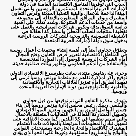
الجذب التي توفرها المناطق الاقتصادية العاملة في دولة
الإمارات العربية المتحدة للمستثمرين الروسيين والتي تشمل
البيئة الداعمة للأعمال والبنية التحتية الحديثة وفرص التعاون
المشترك وتوفر المرافق المتطورة بالإضافة إلى مجموعة
واسعة من خدمات الدعم المتنوعة. وشدد كذلك على أهمية
دراسة السوق بدقة وتكوين شراكات استراتيجية والعمل على
تغطية المنتجات للطلب المحلي والمشاركة الفعّالة في
الأنشطة التسويقية والترويجية للشركات الروسية الراغبة
بدخول سوق دولة الإمارات العربية المتحدة
.
وتطرّق حجاوي أيضاً إلى أهمية إنشاء مجتمعات أعمال روسية
في المناطق الاقتصادية لتعزيز فرص التعاون وفتح المجال
أمام الشركات الروسية للوصول إلى الموارد المتخصصة
والاستفادة من الدعم الحكومي وتطوير بيئات صناعية حديثة
.
وجرى على هامش منتدى سانت بطرسبرغ الاقتصادي الدولي
توقيع راكز لمذكرة تفاهم مع منظمة بيزنس روسيا ترمي إلى
تمهيد الطريق أمام تعزيز العلاقات التجارية والاقتصادية
والعلمية والتكنولوجية بين دولة الإمارات العربية المتحدة
وروسيا
.
وتهدف مذكرة التفاهم التي تم توقيعها من قِبل حجاوي
وأليكسي ريبيك، رئيس مجلس إدارة بيزنس روسيا إلى بناء
جسور التواصل الوثيق بين الجهتين وتعزيز النمو الاقتصادي
وتسهيل المشاركة الفعالة في الفعاليات المتعلقة بالأعمال
والتي سيتم تنظيمها في كِلا البلدين. كما نصت الاتفاقية على
تسهيل تبادل المعلومات المرتبطة بالمجالات ذات الاهتمام
المشترك كالاقتصاد والتجارة الخارجية ومستجدات القوانين
واللوائح والمشاريع المستقبلية وغيرها على النحو الذي يؤدي