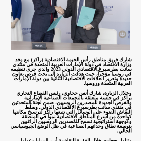
شارك فريق مناطق رأس الخيمة الاقتصادية (راكز) مع وفد
وزارة الاقتصاد في دولة الإمارات العربية المتحدة في منتدى
سانت بطرسبرغ الاقتصادي الدولي 2023 والذي جرى تنظيمه
في روسيا مؤخراً، حيث هدفت الزيارة إلى بحث فرص تعاون
جديدة وتعزيز العلاقات الاقتصادية الثنائية بين دولة الإمارات
العربية المتحدة وروسيا
.
وخلال الزيارة، شارك أنس حجاوي، رئيس القطاع التجاري
براكز في جلسة متعلقة بالتجمعات الصناعية الإماراتية
والفرص الجديدة للمصدرين الروسيين، ضمن لجنة المتحدثين
في منتدى سانت بطرسبرغ الاقتصادي الدولي. وسلّط
النقاش الضوء على الوسائل التي تتبعها راكز لترسيخ مكانتها
كواحدة من أسرع المناطق الاقتصادية نمواً في المنطقة
وكوجهة استراتيجية تسمح للمُصدرين الروسيين الراغبين
بتوسعة نطاق وحداتهم الصناعية في ظل الوضع الجيوسياسي
الحالي
.
وتناول حجاوي خلال الفقرة النقاشية أبرز المزايا وعوامل