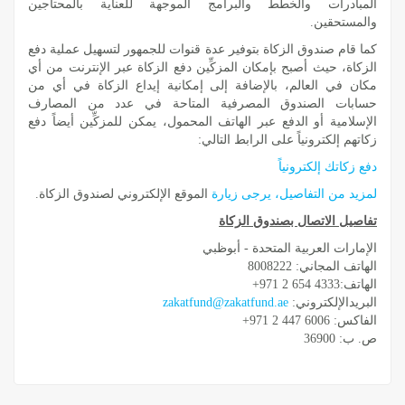
المبادرات والخطط والبرامج الموجهة للعناية بالمحتاجين
والمستحقين.
كما قام صندوق الزكاة بتوفير عدة قنوات للجمهور لتسهيل عملية دفع
الزكاة، حيث أصبح بإمكان المزكِّين دفع الزكاة عبر الإنترنت من أي
مكان في العالم، بالإضافة إلى إمكانية إيداع الزكاة في أي من
حسابات الصندوق المصرفية المتاحة في عدد من المصارف
الإسلامية أو الدفع عبر الهاتف المحمول، يمكن للمزكِّين أيضاً دفع
زكاتهم إلكترونياً على الرابط التالي:
دفع زكاتك إلكترونياً
لمزيد من التفاصيل، يرجى زيارة
الموقع الإلكتروني لصندوق الزكاة.
تفاصيل الاتصال بصندوق الزكاة
الإمارات العربية المتحدة - أبوظبي
الهاتف المجاني: 8008222
الهاتف:4333 654 2 971+
البريدالإلكتروني:
zakatfund@zakatfund.ae
الفاكس: 6006 447 2 971+
ص. ب: 36900