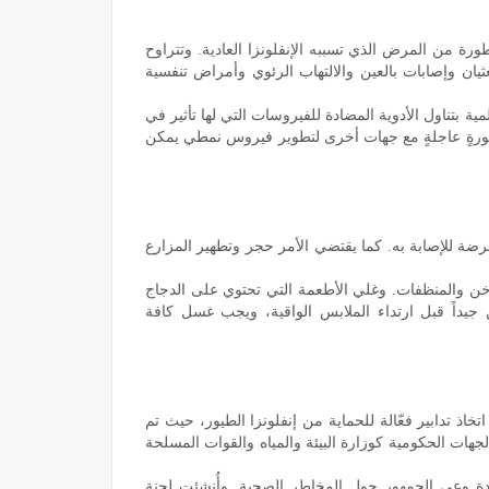
ورة من المرض الذي تسببه الإنفلونزا العادية. وتتراوح
يان وإصابات بالعين والالتهاب الرئوي وأمراض تنفسية
ية بتناول الأدوية المضادة للفيروسات التي لها تأثير في
مية تعمل حالياً بصورةٍ عاجلةٍ مع جهات أخرى لتطوير فيروس نمطي يمكن
عرضة للإصابة به. كما يقتضي الأمر حجر وتطهير المزارع
ن والمنظفات. وغلي الأطعمة التي تحتوي على الدجاج
اليدين جيداً قبل ارتداء الملابس الواقية، ويجب غسل كافة
تخاذ تدابير فعّالة للحماية من إنفلونزا الطيور، حيث تم
جهات الحكومية كوزارة البيئة والمياه والقوات المسلحة
دة وعي الجمهور حول المخاطر الصحية. وأُنشئت لجنة