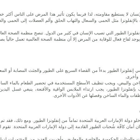
إنسان لا يستطيع مقاومته، لذا فربما يكون تأثير هذا المرض على الناس أكثر خط
الإنفلونزا مثل الحمى والسعال والتهاب الحلق وألم العضلات إلى الحمى والغث
إنفلونزا الطيور التي تصيب الإنسان في كثير من الدول. تنصح منظمة الصحة العالم
التي يسببها الفيروس H5N1. ورغم أنه لا يوجد لقاح فعال للوقاية من المرض إلا أن منظمة الصحة العال
 إنفلونزا الطيور بدءاً من القضاء السريع على الطيور والجثث المصابة أو الم
 وأخرى.
واجن والبيض، ويجب تنظيف الأسطح المستخدمة في تحضير الطعام بالماء الساخ
ة مريض مصاب بإنفلونزا الطيور، يجب ارتداء الملابس الواقية والأقنعة، ينبغي غسل 
فات والماء الساخن وفصلها عن الأدوات الأخرى.
 دولة الإمارات العربية المتحدة تماماً من إنفلونزا الطيور. ومع ذلك، فقد تم ا
مان كافّة شُحنات الطيور القادمة إلى دولة الإمارات العربية المتحدة. تقوم ال
ات والهيئات الحكومية والخاصة والمعارض وأجريت العديد من المؤتمرات لزيا