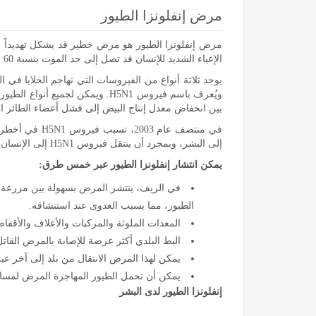
مرض إنفلونزا الطيور
مرض إنفلونزا الطيور هو مرض خطير قد يشكل تهديداً ل
الإعياء الشديد للإنسان قد تصل إلى حد الموت بنسبة 60 ٪ من الحالات.
يوجد ثلاثة أنواع من الفيروسات التي تهاجم الخلايا في ا
ويُعرف باسم فيروس H5N1. ويمكن
بين انخفاض معدل إنتاج البيض إلى فشل أعضاء الطائر ال
في منتصف عام
إلى البشر، وبمجرد أن ينتقل فيروس H5N1 إلى الإنسان حتى يتكيف ويتحول إلى سلالة معدية بين البشر. وبذلك يتحول الفيروس من فيروس طيور ليصبح فيروس إنفلونزا بشري.
يمكن انتشار إنفلونزا الطيور عبر خمس طرق:
في الريف، ينتشر المرض بسهولة بين مزرعة وأ
الطيور، مما يسبب العدوى عند استنشاقه.
المعدات الملوثة والمركبات والأعلاف والأقف
البط البلدي أكثر عرضة للإصابة بالمرض القاتل،
يمكن لهذا المرض الانتقال من بلد إلى آخر عبر
يمكن أن تحمل الطيور المهاجرة المرض لمساف
إنفلونزا الطيور لدى البشر