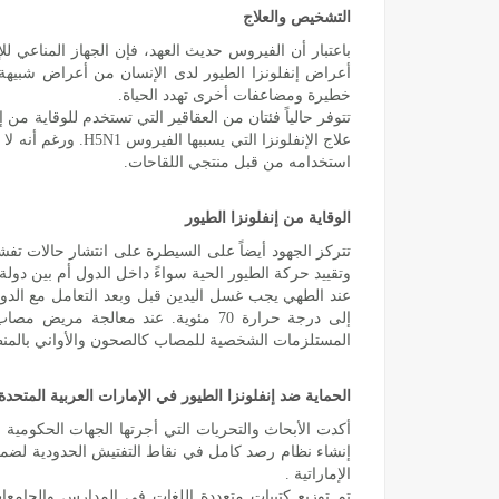
التشخيص والعلاج
باعتبار أن الفيروس حديث العهد، فإن الجهاز المناعي لل
أعراض إنفلونزا الطيور لدى الإنسان من أعراض شبيهة ب
خطيرة ومضاعفات أخرى تهدد الحياة.
تتوفر حالياً فئتان من العقاقير التي تستخدم للوقاية من 
علاج الإنفلونزا 
استخدامه من قبل منتجي اللقاحات.
الوقاية من إنفلونزا الطيور
تتركز الجهود أيضاً على السيطرة على انتشار حالات تفشي
وتقييد حركة الطيور الحية سواءً داخل الدول أم بين دولة
عند الطهي يجب غسل اليدين قبل وبعد التعامل مع الد
إلى درجة حرارة 70 مئوية. عند معالج
المستلزمات الشخصية للمصاب كالصحون والأواني بالمنظ
الحماية ضد إنفلونزا الطيور في الإمارات العربية المتحدة
أكدت الأبحاث والتحريات التي أجرتها الجهات الحكومية خلو
إنشاء نظام رصد كامل في نقاط التفتيش الحدودية لضمان أ
الإماراتية .
تم توزيع كتيبات متعددة اللغات في المدارس والجامع