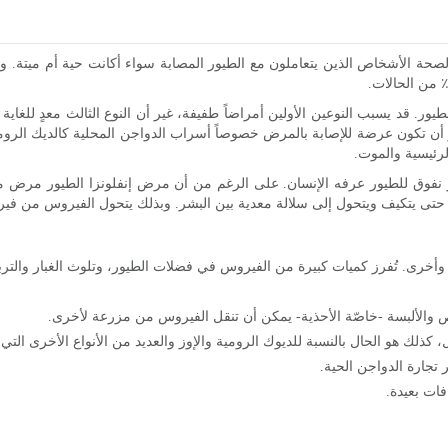
صحة الأشخاص الذين يتعاملون مع الطيور المصابة سواء أكانت حية أم ميتة. 
لطيور. قد يسبب النوعين الأولين أمراضاً طفيفة، غير أن النوع الثالث معدٍ للغا
 لجميع أنواع الطيور أن تكون عرضة للإصابة بالمرض خصوصاً أسراب الدواجن المحلية كالد
رئيسية والموت.
 2003، تسبب فيروس H5N1 في أخطر نفوق للطيور عرفه الإنسان. على الرغم من أن مرض إنفلونزا ا
خرى. تُفرز كميات كبيرة من الفيروس في فضلات الطيور، وتلوث الغبار والتربة
اص والألبسة -خاصّة الأحذية- يمكن أن تنقل الفيروس من مزرعة لأخرى.
 كذلك هو الحال بالنسبة للديوك الرومية والإوز والعديد من الأنواع الأخرى التي 
 تجارة الدواجن الحية.
ات بعيدة.