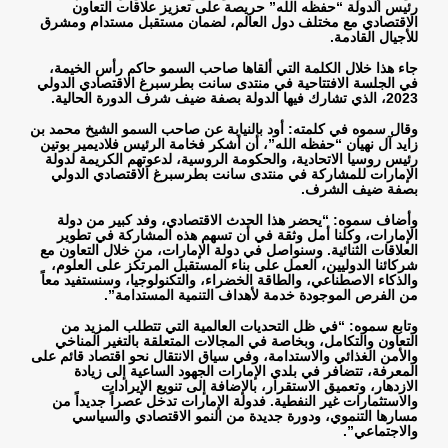
رئيس الدولة “حفظه الله” حريصة على تعزيز علاقات التعاون
الاقتصادي مع مختلف دول العالم، لضمان مستقبل مستدام ومشرق
للأجيال القادمة
.
جاء هذا خلال الكلمة التي ألقاها صاحب السمو حاكم رأس الخيمة،
في الجلسة الافتتاحية في منتدى سانت بطرسبرغ الاقتصادي الدولي
2023، الذي تشارك فيها الدولة بصفة ضيف شرف الدورة الحالية
.
وقال سموه في كلمته: أود بالنيابة عن صاحب السمو الشيخ محمد بن
زايد آل نهيان “حفظه الله”، أن أشكر فخامة الرئيس فلاديمير بوتين
رئيس روسيا الاتحادية، والحكومة الروسية، لدعوتهم الكريمة لدولة
الإمارات للمشاركة في منتدى سانت بطرسبرغ الاقتصادي الدولي
بصفة ضيف الشرف
.
وأضاف سموه: “يحضر هذا الحدث الاقتصادي، وفد كبير من دولة
الإمارات، وكلنا أمل وثقة في أن تسهم هذه المشاركة في تطوير
العلاقات الثنائية. وسنواصل في دولة الإمارات، من خلال التعاون مع
شركائنا الدوليين، العمل على بناء المستقبل المرتكز على العلوم،
والذكاء الاصطناعي، والطاقة الخضراء، والتكنولوجيا، وسنستفيد معاً
من الفرص الموجودة خدمة لأهداف التنمية المستدامة
.”
وتابع سموه: “في ظل التحديات العالمية التي تتطلب المزيد من
التعاون والتكامل، وبخاصة في المجالات المتعلقة بالتغير المناخي
والأمن الغذائي والاستدامة، وفي سياق الانتقال نحو اقتصاد قائم على
المعرفة، تتضافر في بلدي الإمارات الجهود الساعية إلى زيادة
الازدهار، وتعميق الاستقرار، بالإضافة إلى تنويع الإيرادات
والاستثمارات غير النفطية. فدولة الإمارات تدخل عصراً جديداً من
مسارها التنموي، ودورة جديدة من النمو الاقتصادي والسياسي
والاجتماعي
.”