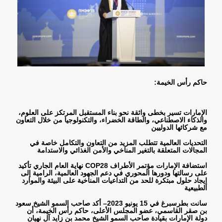
حاكم رأس الخيمة
:
الإمارات تسير بخطى واثقة نحو بناء المستقبل المرتكز على العلوم،
والذكاء الاصطناعي، والطاقة الخضراء، والتكنولوجيا من خلال التعاون
مع شركائها الدوليين
التحديات العالمية تتطلب المزيد من التعاون والتكامل خاصة في
المجالات المتعلقة بالتغير المناخي والأمن الغذائي والاستدامة
استضافة الإمارات مؤتمر الأطراف
COP28
نهاية العام الجاري تأكيد
على رسالتها ودورها المحوري في دعم الجهود العالمية، الرامية إلى
إيجاد حلول مبتكرة للحد من التداعيات المناخية على البيئة والموارد
الطبيعية
سانت بطرسبرغ في 15 يونيو 2023– أكد صاحب السمو الشيخ سعود
بن صقر القاسمي، عضو المجلس الأعلى، حاكم رأس الخيمة، أن
دولة الإمارات بقيادة صاحب السمو الشيخ محمد بن زايد آل نهيان