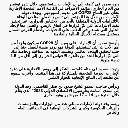
ونوه سموه في كلمته إلى أن الإمارات ستستضيف خلال شهر نوفمبر
من العام الجاري، مؤتمر الأطراف في اتفاقية الأمم المتحدة الإطارية
بشأن تغير المناخ
COP28
في مدينة إكسبو دبي. وتهدف دولة
الإمارات من خلال هذا المؤتمر إلى تسريع العمل المناخي للوفاء
بالالتزامات الدولية المتعلقة بالحد من الاحتباس الحراري، عبر تحفيز
تنفيذ الالتزامات التي تمّ إقرارها في اتفاق باريس، والعمل معاً لإيجاد
الحلول التي تساهم في التغلب على التحديات، واغتنام الفرص لضمان
مستقبل مستدام للأجيال الحالية والقادمة
“.
وأوضح سموه أن الإمارات على يقين بأنّ
COP28
سيكون واحداً من
أهم الأحداث التي تستضيفها الدولة فهو يوفر منصة للعمل جنباً إلى
جنب لتحقيق الهدف العالمي وتجسيد التعهدات المناخية وبخاصة تلك
التي تمّ إقرارها للحد من ظاهرة الاحتباس الحراري إلى أقل من 1.5
درجة مئوية
.
وتوجه سموه في ختام كلمته، بالشكر إلى روسيا الاتحادية على دعوة
الإمارات العربية المتحدة، للمشاركة في هذا المنتدى، وأعرب سموه
عن تطلعه إلى النتائج الإيجابية للحوار المثمر
.
ويرأس صاحب السمو الشيخ سعود بن صقر القاسمي، وفد الدولة
إلى منتدى “سانت بطرسبرغ الاقتصادي الدولي 2023” الذي يقام
خلال الفترة من 14 – 17 من شهر يونيو الجاري
.
ويضم وفد دولة الإمارات ممثلي عدد من الوزارات والمؤسسات
والهيئات الحكومية وكبرى الشركات الوطنية في القطاعين العام
والخاص.