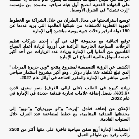
على الشهادة الفضية لتصبح أول هيئة سياحية معتمدة من مؤسسة
“إرث تشيك” في الشرق الأوسط
.
توسيع استراتيجيتها في مجال الطيران من خلال الشراكة مع الخطوط
الجوية القطرية للاستفادة من شبكتها العالمية التي يزيد عددها عن
150 دولة لتوفير رحلات جوية يومية مباشرة إلى الإمارة
.
توقيع اتفاقية مع مجموعة “إف تي آي”، إحدى شركات تنظيم
الرحلات السياحية الخارجية الرائدة في أوروبا لزيادة أعداد السياح
القادمين من ألمانيا إلى الإمارة وزيادة عدد الزيارات من أحد أكبر
خمسة أسواق عالمية للسياح في الإمارة
.
الكشف عن الرؤية التصميمية لمشروع منتجع “وين جزيرة المرجان”
الذي تبلغ تكلفته 3.9 مليار دولار ، وهو أكبر مشروع استثمار سياحي
أجنبي مباشر في الإمارة والمقرر افتتاحه في أوائل عام 2027
.
زيادة كبيرة في الطلب (على ليالي الغرف) بنمو سنوي قدره
+33.6%، بفضل إضافة علامات تجارية فندقية جديدة في الإمارة في
عام 2022
.
الإعلان عن إضافة فنادق “إيرث” و”لو ميريديان” و”نوبو” إلى
محفظتها الفندقية المتنامية، مع خطط لمضاعفة عدد الغرف خلال
السنوات القادمة
.
استقبلت الإمارة أربع سفن سياحية فاخرة على متنها أكثر من 2500
راكب وفرد من طواقم العمل
.