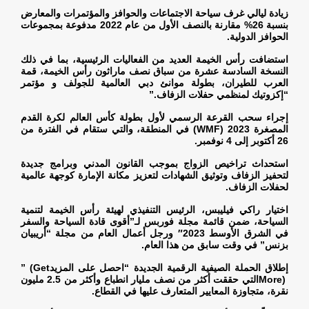
زيادة ليالي غرف سياحة الاجتماعات والحوافز والمؤتمرات والمعارض
بنسبة 26% مقارنة بالنصف الأول من عام 2022 مدفوعة بمجموعات
الحوافز الدولية
.
استضافت رأس الخيمة العديد من الفعاليات الرئيسية، بما في ذلك
النسخة السادسة عشرة من سباق نصف ماراثون رأس الخيمة، قمة
العرب للطيران، بطولة موانئ دبي العالمية للجولف و مؤتمر
“إكزوتيك لمنظمي حفلات الزفاف
”.
إجراء سحب القرعة الرسمي لأول بطولة كأس العالم لكرة القدم
المصغرة 2023
(WMF)
في المنطقة، والتي ستقام في الفترة من
26 أكتوبر إلى 4 نوفمبر
.
استحداث تراخيص الزواج بموجب القانون المدني وبرامج جديدة
لتحفيز الزفاف وتوثيق الشهادات لتعزيز مكانة الإمارة كوجهة عالمية
لحفلات الزفاف
.
اختيار راكي فيليبس، الرئيس التنفيذي لهيئة رأس الخيمة لتنمية
السياحة، ضمن قائمة مجلة فوربس لـ”أقوى قادة السياحة والسفر
في الشرق الأوسط 2023″ ورجل أعمال العام من مجلة “أريبيان
بزنس” في وقت سابق من هذا العام
.
إطلاق الحملة الصيفية الرقمية الجديدة “احصل على المزيد
” (Get
More)
التي حققت أكثر من نصف مليار انطباع وأكثر من 2.5 مليون
نقرة، متجاوزة المعايير المتعارف عليها في القطاع
.