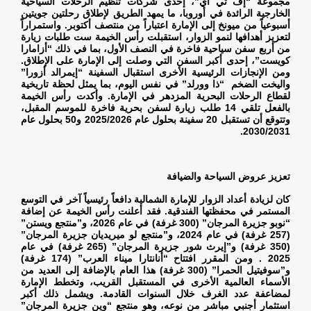
مجموعة “إف تي آي”، إحدى شركات تنظيم الرحلات السياحية
الخارجية الرائدة في أوروبا، ما يمهد الطريق لإطلاق رحلتين جويتين
أسبوعياً من ميونخ إلى الإمارة اعتباراً من منتصف أكتوبر. واستمراراً
لتعزيز أهدافها لنمو الزوار، استقبلت رأس الخيمة ست طلبات زيارة
من أربع سفن سياحية فاخرة في النصف الأول، بما في ذلك “أزامارا
كويست”، إحدى أكبر السفن التي وصلت إلى الإمارة على الإطلاق.
ومن الإنجازات الرئيسية الأخرى استقبال السفينة “إيمرالد أزورا”
واليخت الضخم “ذا وورلد” في نفس اليوم، بما يمثل لحظة تاريخية
لقطاع الرحلات البحرية المزدهر في الإمارة. وأكدت رأس الخيمة
بالفعل تلقي 14 طلب زيارة لسفن بحرية فاخرة للموسم المقبل،
وتتوقع أن تستقبل 20 سفينة بحلول عام 2025/2026 و50 بحلول عام
.
2030/2031
تعزيز عروض السياحة والضيافة
كان لزيادة أعداد الزوار للإمارة الشمالية دافعاً رئيسياً آخر في التوسع
المستمر في محفظتها الفندقية. فقد أعلنت رأس الخيمة عن إضافة
“نوبو جزيرة المرجان” (300 غرفة) في عام 2026، و”منتجع ويستن”
(257 غرفة) في عام 2024، و”منتجع لو ميريديان جزيرة المرجان”
(350 غرفة) و”إيرث شور جزيرة المرجان” (265 غرفة) في عام
2025 . ومن المقرر افتتاح “أنانتارا ميناء العرب” (174 غرفة)
و”سوفيتيل الحمرا” (300 غرفة) هذا العام بالإضافة إلى العديد من
الأسماء العالمية الأخرى في المستقبل القريب، وتخطط الإمارة
لمضاعفة عدد الغرف خلال السنوات القادمة. ويشمل ذلك أكبر
استثمار أجنبي مباشر من نوعه، وهو منتجع “وين جزيرة المرجان”