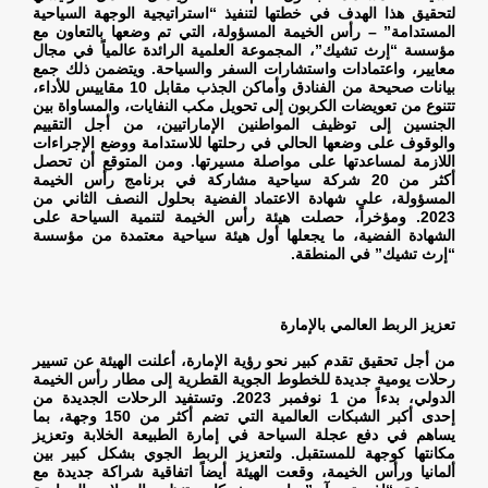
لتحقيق هذا الهدف في خطتها لتنفيذ “استراتيجية الوجهة السياحية
المستدامة” – رأس الخيمة المسؤولة، التي تم وضعها بالتعاون مع
مؤسسة “إرث تشيك”، المجموعة العلمية الرائدة عالمياً في مجال
معايير، واعتمادات واستشارات السفر والسياحة. ويتضمن ذلك جمع
بيانات صحيحة من الفنادق وأماكن الجذب مقابل 10 مقاييس للأداء،
تتنوع من تعويضات الكربون إلى تحويل مكب النفايات، والمساواة بين
الجنسين إلى توظيف المواطنين الإماراتيين، من أجل التقييم
والوقوف على وضعها الحالي في رحلتها للاستدامة ووضع الإجراءات
اللازمة لمساعدتها على مواصلة مسيرتها. ومن المتوقع أن تحصل
أكثر من 20 شركة سياحية مشاركة في برنامج رأس الخيمة
المسؤولة، على شهادة الاعتماد الفضية بحلول النصف الثاني من
2023. ومؤخراً، حصلت هيئة رأس الخيمة لتنمية السياحة على
الشهادة الفضية، ما يجعلها أول هيئة سياحية معتمدة من مؤسسة
“إرث تشيك” في المنطقة
.
تعزيز الربط العالمي بالإمارة
من أجل تحقيق تقدم كبير نحو رؤية الإمارة، أعلنت الهيئة عن تسيير
رحلات يومية جديدة للخطوط الجوية القطرية إلى مطار رأس الخيمة
الدولي، بدءاً من 1 نوفمبر 2023. وتستفيد الرحلات الجديدة من
إحدى أكبر الشبكات العالمية التي تضم أكثر من 150 وجهة، بما
يساهم في دفع عجلة السياحة في إمارة الطبيعة الخلابة وتعزيز
مكانتها كوجهة للمستقبل. ولتعزيز الربط الجوي بشكل كبير بين
ألمانيا ورأس الخيمة، وقعت الهيئة أيضاً اتفاقية شراكة جديدة مع