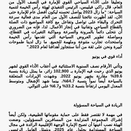
وتعليقاً على الأداء السياحي القوي للإمارة في النصف الأول من
العام، قال راكي فيليبس، الرئيس التنفيذي لهيئة رأس الخيمة لتنمية
السياحة: “ما زال 2023 يواصل تحسنه ليكون أفضل عام للإمارة حتى
الآن، لقد أظهرت نتائجنا للنصف الأول من العام مدى فعالية سرعة
التحرك والبقاء على تواصل وتفاعل مع كافة المواضيع ذات الصلة
بالقطاع السياحي وتفانينا في إنجاز الأعمال. لذا، فإنه من الضروري
أن نتحلى دائماً بالمرونة والسرعة ومواكبة التغيرات في القطاع،
ومواصلة تطوير العروض السياحية التي تقدمها رأس الخيمة
واستحداث تجارب متنوعة وملهمة للجميع. ما زال لدينا طموحات
كبيرة ونحن على ثقة من أننا سنتجاوز أهدافنا لعام 2023
”.
أداء قوي في يونيو
وتأتي الأرقام نصف السنوية الاستثنائية في أعقاب الأداء القوي لشهر
يونيو الذي رحبت فيه الإمارة بـ 102,900 زائر، ما يمثل زيادة بنسبة
39.6% مقارنة بشهر يونيو 2022. وشهدت الإيرادات المتعلقة
بالسياحة أيضاً نمواً بنسبة 64.7%، بينما شهد الإشغال ومتوسط
المعدل اليومي ارتفاعاً بنسبة 33.2% و6.7% على التوالي
.
الريادة في السياحة المسؤولة
في مهمة لا تقتصر فقط على حماية مقوماتها الطبيعية، ولكن أيضاً
إشراك المجموعة المتزايدة من المسافرين المسؤولين، وضعت
الهيئة نصب أعينها أن تصبح الإمارة الوجهة الإقليمية الرائدة في مجال
السياحة المستدامة بحلول عام 2025. ويتمثل العامل الرئيسي