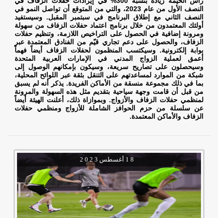
رأس الخيمة زيادة بنسبة 300% في إيرادات حفلات الزفاف في
النصف الأول من عام 2023، والتي من المتوقع أن تواصل النمو في
النصف الثاني مع إطلاق البرنامج في سبتمبر المقبل. وسيستفيد
أولئك المعتمدون من خلال برنامج اعتماد حفلات الزفاف من سهولة
ومرونة إضافية في الحصول على التراخيص اللازمة، وتنظيم حفلات
الزفاف، والحصول على دعم تجاري قيّم من الفنادق المعتمدة عبر
بوابة إلكترونية. وسيكتسب المنظمون لحفلات الزفاف أيضاً فهماً
أعمق لعملية الزواج المدني في الإمارات العربية المتحدة
وسيحصلون على تصاريح سريعة، وسيكون بإمكانهم الوصول إلى
شبكة من الموارد لمساعدتهم على التنقل بثقة عبر اللوائح المحلية،
بما في ذلك مجموعة منسقة من الأماكن الفريدة. يذكر أنه لم يسبق
من قبل أن قامت وجهة سياحية بتقديم مثل هذه السهولة والمرونة
لمنظمي حفلات الزفاف والأزواج. وبموازاة ذلك، أعلنت الهيئة أيضاً
عن سلسلة من حزم الحوافز الشاملة للأزواج ومنظمي حفلات
الزفاف والأماكن المعتمدة.
1 8
أغسطس
2 0 2 3