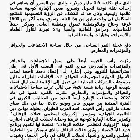
الذي تبلغ تكلفته 3.9 مليار دولار ، والذي من المقرر أن يساهم في
إحداث نقلة نوعية لتحويل وتسريع صعود الإمارة كوجهة سياحية
عالمية رئيسية. وكان قد تم الكشف عن الرؤية التصميمية للمنتجع
المتكامل في وقت سابق من هذا العام، وسوف يضم أكثر من 1500
غرفة وجناح وفيلاومنطقة تسوق ومنطقة ألعاب، ومركزاً حديثاً
للمناسبات ومرافق للعافية والسبا و24 تجربة لتناول الطعام
والاستراحة وخيارات واسعة للترفيه
.
دفع عجلة النمو السياحي من خلال سياحة الاجتماعات والحوافز
والمؤتمرات والمعارض
ركزت رأس الخيمة أيضاً على سوق الاجتماعات والحوافز
والمؤتمرات والمعارض سريع النمو في النصف الأول في إطار
استراتيجيتها للتنويع. وفي إشارة إلى إعطاء دفعة ناجحة لجذب
الأسواق الدولية لمجموعات الحوافز ذات الإقامات الطويلة مقابل
مجموعات الشركات المحلية التي تميل إلى الإقامة لبضع ليالٍ فقط،
شهدت الوجهة زيادة بنسبة 26% في ليالي غرف سياحة الاجتماعات
والحوافز والمؤتمرات والمعارض مقارنة بالفترة نفسها في عام
2022. واستضافت الإمارة أيضاً العديد من الفعاليات الكبرى في
الفترة الممتدة بين شهري يناير ويونيو 2023، بما في ذلك سباق
نصف ماراثون رأس الخيمة، قمة العرب للطيران، بطولة موانئ دبي
العالمية للجولف، ومؤتمر “إكزوتيك لمنظمي حفلات الزفاف”.
ولتعزيز مكانة الإمارة كوجهة فريدة وجذابة لحفلات الزفاف، اختارت
الهيئة “إكزوتيك لمنظمي حفلات الزفاف” كمنصة لها لتقديم برنامج
جديد كلياً لاعتماد وتوثيق حفلات الزفاف والذي سيمكن من التخطيط
السلس والسريع والسهل لحفلات الزفاف في رأس الخيمة. وشهدت