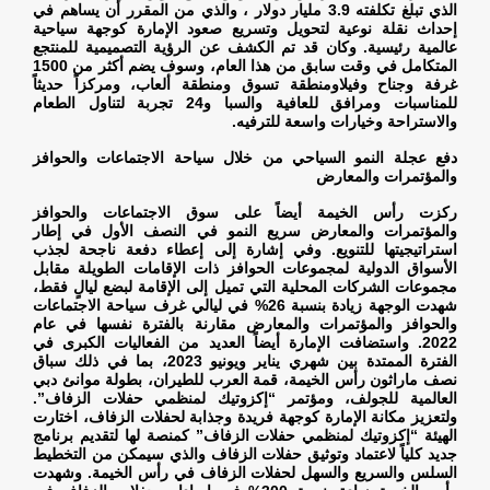
الذي تبلغ تكلفته 3.9 مليار دولار ، والذي من المقرر أن يساهم في
إحداث نقلة نوعية لتحويل وتسريع صعود الإمارة كوجهة سياحية
عالمية رئيسية. وكان قد تم الكشف عن الرؤية التصميمية للمنتجع
المتكامل في وقت سابق من هذا العام، وسوف يضم أكثر من 1500
غرفة وجناح وفيلاومنطقة تسوق ومنطقة ألعاب، ومركزاً حديثاً
للمناسبات ومرافق للعافية والسبا و24 تجربة لتناول الطعام
والاستراحة وخيارات واسعة للترفيه
.
دفع عجلة النمو السياحي من خلال سياحة الاجتماعات والحوافز
والمؤتمرات والمعارض
ركزت رأس الخيمة أيضاً على سوق الاجتماعات والحوافز
والمؤتمرات والمعارض سريع النمو في النصف الأول في إطار
استراتيجيتها للتنويع. وفي إشارة إلى إعطاء دفعة ناجحة لجذب
الأسواق الدولية لمجموعات الحوافز ذات الإقامات الطويلة مقابل
مجموعات الشركات المحلية التي تميل إلى الإقامة لبضع ليالٍ فقط،
شهدت الوجهة زيادة بنسبة 26% في ليالي غرف سياحة الاجتماعات
والحوافز والمؤتمرات والمعارض مقارنة بالفترة نفسها في عام
2022. واستضافت الإمارة أيضاً العديد من الفعاليات الكبرى في
الفترة الممتدة بين شهري يناير ويونيو 2023، بما في ذلك سباق
نصف ماراثون رأس الخيمة، قمة العرب للطيران، بطولة موانئ دبي
العالمية للجولف، ومؤتمر “إكزوتيك لمنظمي حفلات الزفاف”.
ولتعزيز مكانة الإمارة كوجهة فريدة وجذابة لحفلات الزفاف، اختارت
الهيئة “إكزوتيك لمنظمي حفلات الزفاف” كمنصة لها لتقديم برنامج
جديد كلياً لاعتماد وتوثيق حفلات الزفاف والذي سيمكن من التخطيط
السلس والسريع والسهل لحفلات الزفاف في رأس الخيمة. وشهدت