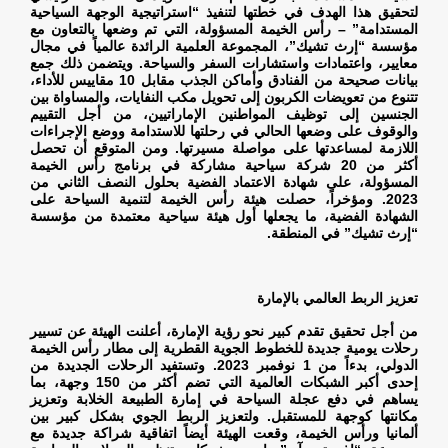
لتحقيق هذا الهدف في خطتها لتنفيذ “استراتيجية الوجهة السياحية
المستدامة” – رأس الخيمة المسؤولة، التي تم وضعها بالتعاون مع
مؤسسة “إرث تشيك”، المجموعة العلمية الرائدة عالمياً في مجال
معايير، واعتمادات واستشارات السفر والسياحة. ويتضمن ذلك جمع
بيانات صحيحة من الفنادق وأماكن الجذب مقابل 10 مقاييس للأداء،
تتنوع من تعويضات الكربون إلى تحويل مكب النفايات، والمساواة بين
الجنسين إلى توظيف المواطنين الإماراتيين، من أجل التقييم
والوقوف على وضعها الحالي في رحلتها للاستدامة ووضع الإجراءات
اللازمة لمساعدتها على مواصلة مسيرتها. ومن المتوقع أن تحصل
أكثر من 20 شركة سياحية مشاركة في برنامج رأس الخيمة
المسؤولة، على شهادة الاعتماد الفضية بحلول النصف الثاني من
2023. ومؤخراً، حصلت هيئة رأس الخيمة لتنمية السياحة على
الشهادة الفضية، ما يجعلها أول هيئة سياحية معتمدة من مؤسسة
“إرث تشيك” في المنطقة
.
تعزيز الربط العالمي بالإمارة
من أجل تحقيق تقدم كبير نحو رؤية الإمارة، أعلنت الهيئة عن تسيير
رحلات يومية جديدة للخطوط الجوية القطرية إلى مطار رأس الخيمة
الدولي، بدءاً من 1 نوفمبر 2023. وتستفيد الرحلات الجديدة من
إحدى أكبر الشبكات العالمية التي تضم أكثر من 150 وجهة، بما
يساهم في دفع عجلة السياحة في إمارة الطبيعة الخلابة وتعزيز
مكانتها كوجهة للمستقبل. ولتعزيز الربط الجوي بشكل كبير بين
ألمانيا ورأس الخيمة، وقعت الهيئة أيضاً اتفاقية شراكة جديدة مع