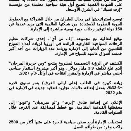
على الشهادة الفضية لتصبح أول هيئة سياحية معتمدة من مؤسسة
“إرث تشيك” في الشرق الأوسط
.
توسيع استراتيجيتها في مجال الطيران من خلال الشراكة مع الخطوط
الجوية القطرية للاستفادة من شبكتها العالمية التي يزيد عددها عن
150 دولة لتوفير رحلات جوية يومية مباشرة إلى الإمارة
.
توقيع اتفاقية مع مجموعة “إف تي آي”، إحدى شركات تنظيم
الرحلات السياحية الخارجية الرائدة في أوروبا لزيادة أعداد السياح
القادمين من ألمانيا إلى الإمارة وزيادة عدد الزيارات من أحد أكبر
خمسة أسواق عالمية للسياح في الإمارة
.
الكشف عن الرؤية التصميمية لمشروع منتجع “وين جزيرة المرجان”
الذي تبلغ تكلفته 3.9 مليار دولار ، وهو أكبر مشروع استثمار سياحي
أجنبي مباشر في الإمارة والمقرر افتتاحه في أوائل عام 2027
.
زيادة كبيرة في الطلب (على ليالي الغرف) بنمو سنوي قدره
+33.6%، بفضل إضافة علامات تجارية فندقية جديدة في الإمارة في
عام 2022
.
الإعلان عن إضافة فنادق “إيرث” و”لو ميريديان” و”نوبو” إلى
محفظتها الفندقية المتنامية، مع خطط لمضاعفة عدد الغرف خلال
السنوات القادمة
.
استقبلت الإمارة أربع سفن سياحية فاخرة على متنها أكثر من 2500
راكب وفرد من طواقم العمل
.