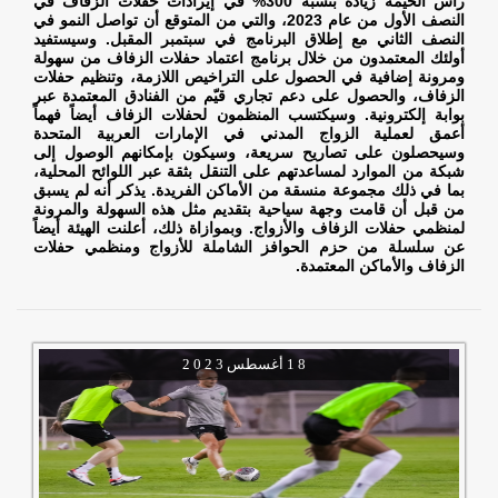
رأس الخيمة زيادة بنسبة 300% في إيرادات حفلات الزفاف في
النصف الأول من عام 2023، والتي من المتوقع أن تواصل النمو في
النصف الثاني مع إطلاق البرنامج في سبتمبر المقبل. وسيستفيد
أولئك المعتمدون من خلال برنامج اعتماد حفلات الزفاف من سهولة
ومرونة إضافية في الحصول على التراخيص اللازمة، وتنظيم حفلات
الزفاف، والحصول على دعم تجاري قيّم من الفنادق المعتمدة عبر
بوابة إلكترونية. وسيكتسب المنظمون لحفلات الزفاف أيضاً فهماً
أعمق لعملية الزواج المدني في الإمارات العربية المتحدة
وسيحصلون على تصاريح سريعة، وسيكون بإمكانهم الوصول إلى
شبكة من الموارد لمساعدتهم على التنقل بثقة عبر اللوائح المحلية،
بما في ذلك مجموعة منسقة من الأماكن الفريدة. يذكر أنه لم يسبق
من قبل أن قامت وجهة سياحية بتقديم مثل هذه السهولة والمرونة
لمنظمي حفلات الزفاف والأزواج. وبموازاة ذلك، أعلنت الهيئة أيضاً
عن سلسلة من حزم الحوافز الشاملة للأزواج ومنظمي حفلات
الزفاف والأماكن المعتمدة.
1 8
أغسطس
2 0 2 3