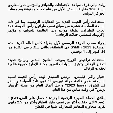
زيادة ليالي غرف سياحة الاجتماعات والحوافز والمؤتمرات والمعارض
بنسبة 26% مقارنة بالنصف الأول من عام 2022 مدفوعة بمجموعات
الحوافز الدولية
.
استضافت رأس الخيمة العديد من الفعاليات الرئيسية، بما في ذلك
النسخة السادسة عشرة من سباق نصف ماراثون رأس الخيمة، قمة
العرب للطيران، بطولة موانئ دبي العالمية للجولف و مؤتمر
“إكزوتيك لمنظمي حفلات الزفاف
”.
إجراء سحب القرعة الرسمي لأول بطولة كأس العالم لكرة القدم
المصغرة 2023
(WMF)
في المنطقة، والتي ستقام في الفترة من
26 أكتوبر إلى 4 نوفمبر
.
استحداث تراخيص الزواج بموجب القانون المدني وبرامج جديدة
لتحفيز الزفاف وتوثيق الشهادات لتعزيز مكانة الإمارة كوجهة عالمية
لحفلات الزفاف
.
اختيار راكي فيليبس، الرئيس التنفيذي لهيئة رأس الخيمة لتنمية
السياحة، ضمن قائمة مجلة فوربس لـ”أقوى قادة السياحة والسفر
في الشرق الأوسط 2023″ ورجل أعمال العام من مجلة “أريبيان
بزنس” في وقت سابق من هذا العام
.
إطلاق الحملة الصيفية الرقمية الجديدة “احصل على المزيد
” (Get
More)
التي حققت أكثر من نصف مليار انطباع وأكثر من 2.5 مليون
نقرة، متجاوزة المعايير المتعارف عليها في القطاع
.