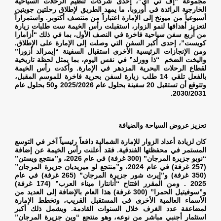
مجموعة “إف تي آي”، إحدى شركات تنظيم الرحلات السياحية
الخارجية الرائدة في أوروبا، ما يمهد الطريق لإطلاق رحلتين جويتين
أسبوعياً من ميونخ إلى الإمارة اعتباراً من منتصف أكتوبر. واستمراراً
لتعزيز أهدافها لنمو الزوار، استقبلت رأس الخيمة ست طلبات زيارة
من أربع سفن سياحية فاخرة في النصف الأول، بما في ذلك “أزامارا
كويست”، إحدى أكبر السفن التي وصلت إلى الإمارة على الإطلاق.
ومن الإنجازات الرئيسية الأخرى استقبال السفينة “إيمرالد أزورا”
واليخت الضخم “ذا وورلد” في نفس اليوم، بما يمثل لحظة تاريخية
لقطاع الرحلات البحرية المزدهر في الإمارة. وأكدت رأس الخيمة
بالفعل تلقي 14 طلب زيارة لسفن بحرية فاخرة للموسم المقبل،
وتتوقع أن تستقبل 20 سفينة بحلول عام 2025/2026 و50 بحلول عام
.
2030/2031
تعزيز عروض السياحة والضيافة
كان لزيادة أعداد الزوار للإمارة الشمالية دافعاً رئيسياً آخر في التوسع
المستمر في محفظتها الفندقية. فقد أعلنت رأس الخيمة عن إضافة
“نوبو جزيرة المرجان” (300 غرفة) في عام 2026، و”منتجع ويستن”
(257 غرفة) في عام 2024، و”منتجع لو ميريديان جزيرة المرجان”
(350 غرفة) و”إيرث شور جزيرة المرجان” (265 غرفة) في عام
2025 . ومن المقرر افتتاح “أنانتارا ميناء العرب” (174 غرفة)
و”سوفيتيل الحمرا” (300 غرفة) هذا العام بالإضافة إلى العديد من
الأسماء العالمية الأخرى في المستقبل القريب، وتخطط الإمارة
لمضاعفة عدد الغرف خلال السنوات القادمة. ويشمل ذلك أكبر
استثمار أجنبي مباشر من نوعه، وهو منتجع “وين جزيرة المرجان”