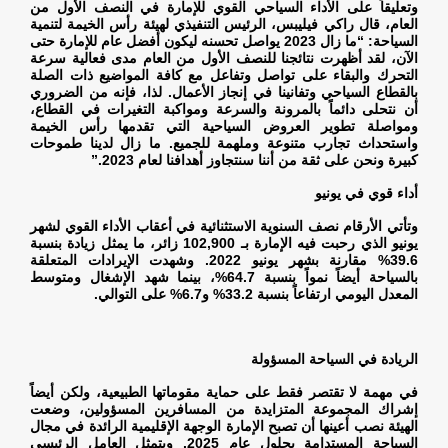
وتعليقاً على الأداء السياحي القوي للإمارة في النصف الأول من
العام، قال راكي فيليبس، الرئيس التنفيذي لهيئة رأس الخيمة لتنمية
السياحة: “ما زال 2023 يواصل تحسنه ليكون أفضل عام للإمارة حتى
الآن، لقد أظهرت نتائجنا للنصف الأول من العام مدى فعالية سرعة
التحرك والبقاء على تواصل وتفاعل مع كافة المواضيع ذات الصلة
بالقطاع السياحي وتفانينا في إنجاز الأعمال. لذا، فإنه من الضروري
أن نتحلى دائماً بالمرونة والسرعة ومواكبة التغيرات في القطاع،
ومواصلة تطوير العروض السياحية التي تقدمها رأس الخيمة
واستحداث تجارب متنوعة وملهمة للجميع. ما زال لدينا طموحات
كبيرة ونحن على ثقة من أننا سنتجاوز أهدافنا لعام 2023
”.
أداء قوي في يونيو
وتأتي الأرقام نصف السنوية الاستثنائية في أعقاب الأداء القوي لشهر
يونيو الذي رحبت فيه الإمارة بـ 102,900 زائر، ما يمثل زيادة بنسبة
39.6% مقارنة بشهر يونيو 2022. وشهدت الإيرادات المتعلقة
بالسياحة أيضاً نمواً بنسبة 64.7%، بينما شهد الإشغال ومتوسط
المعدل اليومي ارتفاعاً بنسبة 33.2% و6.7% على التوالي
.
الريادة في السياحة المسؤولة
في مهمة لا تقتصر فقط على حماية مقوماتها الطبيعية، ولكن أيضاً
إشراك المجموعة المتزايدة من المسافرين المسؤولين، وضعت
الهيئة نصب أعينها أن تصبح الإمارة الوجهة الإقليمية الرائدة في مجال
السياحة المستدامة بحلول عام 2025. ويتمثل العامل الرئيسي