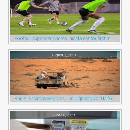
Football superstar Andrés Iniesta set for first match with Ras Al Khaimah’s Emirates Club
August 7, 2023
Ras Al Khaimah Records The Highest Ever Half-Year Arrival Numbers, Welcoming 600k Visitors To The Nature Emirate
June 26, 2023