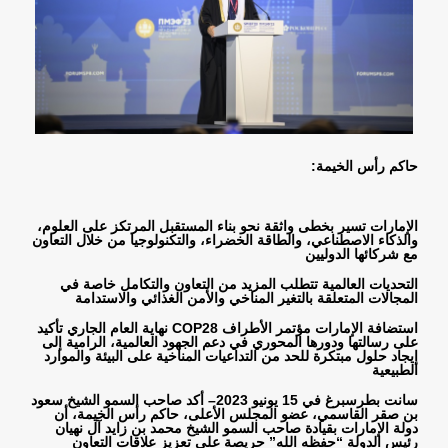
حاكم رأس الخيمة
:
الإمارات تسير بخطى واثقة نحو بناء المستقبل المرتكز على العلوم،
والذكاء الاصطناعي، والطاقة الخضراء، والتكنولوجيا من خلال التعاون
مع شركائها الدوليين
التحديات العالمية تتطلب المزيد من التعاون والتكامل خاصة في
المجالات المتعلقة بالتغير المناخي والأمن الغذائي والاستدامة
استضافة الإمارات مؤتمر الأطراف
COP28
نهاية العام الجاري تأكيد
على رسالتها ودورها المحوري في دعم الجهود العالمية، الرامية إلى
إيجاد حلول مبتكرة للحد من التداعيات المناخية على البيئة والموارد
الطبيعية
سانت بطرسبرغ في 15 يونيو 2023– أكد صاحب السمو الشيخ سعود
بن صقر القاسمي، عضو المجلس الأعلى، حاكم رأس الخيمة، أن
دولة الإمارات بقيادة صاحب السمو الشيخ محمد بن زايد آل نهيان
رئيس الدولة “حفظه الله” حريصة على تعزيز علاقات التعاون