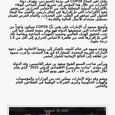
بشأن تغير المناخ
COP28
في مدينة إكسبو دبي. وتهدف دولة
الإمارات من خلال هذا المؤتمر إلى تسريع العمل المناخي للوفاء
بالالتزامات الدولية المتعلقة بالحد من الاحتباس الحراري، عبر تحفيز
تنفيذ الالتزامات التي تمّ إقرارها في اتفاق باريس، والعمل معاً لإيجاد
الحلول التي تساهم في التغلب على التحديات، واغتنام الفرص لضمان
مستقبل مستدام للأجيال الحالية والقادمة
“.
وأوضح سموه أن الإمارات على يقين بأنّ
COP28
سيكون واحداً من
أهم الأحداث التي تستضيفها الدولة فهو يوفر منصة للعمل جنباً إلى
جنب لتحقيق الهدف العالمي وتجسيد التعهدات المناخية وبخاصة تلك
التي تمّ إقرارها للحد من ظاهرة الاحتباس الحراري إلى أقل من 1.5
درجة مئوية
.
وتوجه سموه في ختام كلمته، بالشكر إلى روسيا الاتحادية على دعوة
الإمارات العربية المتحدة، للمشاركة في هذا المنتدى، وأعرب سموه
عن تطلعه إلى النتائج الإيجابية للحوار المثمر
.
ويرأس صاحب السمو الشيخ سعود بن صقر القاسمي، وفد الدولة
إلى منتدى “سانت بطرسبرغ الاقتصادي الدولي 2023” الذي يقام
خلال الفترة من 14 – 17 من شهر يونيو الجاري
.
ويضم وفد دولة الإمارات ممثلي عدد من الوزارات والمؤسسات
والهيئات الحكومية وكبرى الشركات الوطنية في القطاعين العام
والخاص.
August 18, 2023