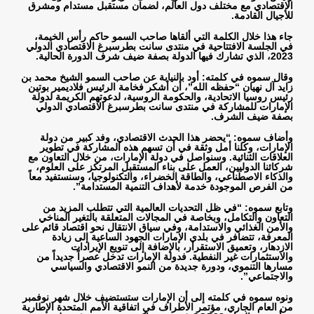
الاقتصادي مع مختلف دول العالم، لضمان مستقبل مستدام ومشرق
للأجيال القادمة
.
جاء هذا خلال الكلمة التي ألقاها صاحب السمو حاكم رأس الخيمة،
في الجلسة الافتتاحية في منتدى سانت بطرسبرغ الاقتصادي الدولي
2023، الذي تشارك فيها الدولة بصفة ضيف شرف الدورة الحالية
.
وقال سموه في كلمته: أود بالنيابة عن صاحب السمو الشيخ محمد بن
زايد آل نهيان “حفظه الله”، أن أشكر فخامة الرئيس فلاديمير بوتين
رئيس روسيا الاتحادية، والحكومة الروسية، لدعوتهم الكريمة لدولة
الإمارات للمشاركة في منتدى سانت بطرسبرغ الاقتصادي الدولي
بصفة ضيف الشرف
.
وأضاف سموه: “يحضر هذا الحدث الاقتصادي، وفد كبير من دولة
الإمارات، وكلنا أمل وثقة في أن تسهم هذه المشاركة في تطوير
العلاقات الثنائية. وسنواصل في دولة الإمارات، من خلال التعاون مع
شركائنا الدوليين، العمل على بناء المستقبل المرتكز على العلوم،
والذكاء الاصطناعي، والطاقة الخضراء، والتكنولوجيا، وسنستفيد معاً
من الفرص الموجودة خدمة لأهداف التنمية المستدامة
.”
وتابع سموه: “في ظل التحديات العالمية التي تتطلب المزيد من
التعاون والتكامل، وبخاصة في المجالات المتعلقة بالتغير المناخي
والأمن الغذائي والاستدامة، وفي سياق الانتقال نحو اقتصاد قائم على
المعرفة، تتضافر في بلدي الإمارات الجهود الساعية إلى زيادة
الازدهار، وتعميق الاستقرار، بالإضافة إلى تنويع الإيرادات
والاستثمارات غير النفطية. فدولة الإمارات تدخل عصراً جديداً من
مسارها التنموي، ودورة جديدة من النمو الاقتصادي والسياسي
والاجتماعي
.”
ونوه سموه في كلمته إلى أن الإمارات ستستضيف خلال شهر نوفمبر
من العام الجاري، مؤتمر الأطراف في اتفاقية الأمم المتحدة الإطارية