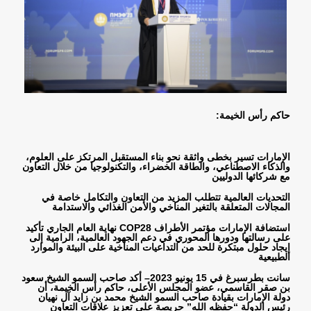
حاكم رأس الخيمة
:
الإمارات تسير بخطى واثقة نحو بناء المستقبل المرتكز على العلوم،
والذكاء الاصطناعي، والطاقة الخضراء، والتكنولوجيا من خلال التعاون
مع شركائها الدوليين
التحديات العالمية تتطلب المزيد من التعاون والتكامل خاصة في
المجالات المتعلقة بالتغير المناخي والأمن الغذائي والاستدامة
استضافة الإمارات مؤتمر الأطراف
COP28
نهاية العام الجاري تأكيد
على رسالتها ودورها المحوري في دعم الجهود العالمية، الرامية إلى
إيجاد حلول مبتكرة للحد من التداعيات المناخية على البيئة والموارد
الطبيعية
سانت بطرسبرغ في 15 يونيو 2023– أكد صاحب السمو الشيخ سعود
بن صقر القاسمي، عضو المجلس الأعلى، حاكم رأس الخيمة، أن
دولة الإمارات بقيادة صاحب السمو الشيخ محمد بن زايد آل نهيان
رئيس الدولة “حفظه الله” حريصة على تعزيز علاقات التعاون