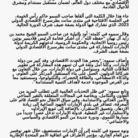
الاقتصادي مع مختلف دول العالم، لضمان مستقبل مستدام ومشرق
للأجيال القادمة
.
جاء هذا خلال الكلمة التي ألقاها صاحب السمو حاكم رأس الخيمة،
في الجلسة الافتتاحية في منتدى سانت بطرسبرغ الاقتصادي الدولي
2023، الذي تشارك فيها الدولة بصفة ضيف شرف الدورة الحالية
.
وقال سموه في كلمته: أود بالنيابة عن صاحب السمو الشيخ محمد بن
زايد آل نهيان “حفظه الله”، أن أشكر فخامة الرئيس فلاديمير بوتين
رئيس روسيا الاتحادية، والحكومة الروسية، لدعوتهم الكريمة لدولة
الإمارات للمشاركة في منتدى سانت بطرسبرغ الاقتصادي الدولي
بصفة ضيف الشرف
.
وأضاف سموه: “يحضر هذا الحدث الاقتصادي، وفد كبير من دولة
الإمارات، وكلنا أمل وثقة في أن تسهم هذه المشاركة في تطوير
العلاقات الثنائية. وسنواصل في دولة الإمارات، من خلال التعاون مع
شركائنا الدوليين، العمل على بناء المستقبل المرتكز على العلوم،
والذكاء الاصطناعي، والطاقة الخضراء، والتكنولوجيا، وسنستفيد معاً
من الفرص الموجودة خدمة لأهداف التنمية المستدامة
.”
وتابع سموه: “في ظل التحديات العالمية التي تتطلب المزيد من
التعاون والتكامل، وبخاصة في المجالات المتعلقة بالتغير المناخي
والأمن الغذائي والاستدامة، وفي سياق الانتقال نحو اقتصاد قائم على
المعرفة، تتضافر في بلدي الإمارات الجهود الساعية إلى زيادة
الازدهار، وتعميق الاستقرار، بالإضافة إلى تنويع الإيرادات
والاستثمارات غير النفطية. فدولة الإمارات تدخل عصراً جديداً من
مسارها التنموي، ودورة جديدة من النمو الاقتصادي والسياسي
والاجتماعي
.”
ونوه سموه في كلمته إلى أن الإمارات ستستضيف خلال شهر نوفمبر
من العام الجاري، مؤتمر الأطراف في اتفاقية الأمم المتحدة الإطارية