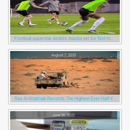
Football superstar Andrés Iniesta set for first match with Ras Al Khaimah’s Emirates Club
August 7, 2023
Ras Al Khaimah Records The Highest Ever Half-Year Arrival Numbers, Welcoming 600k Visitors To The Nature Emirate
June 26, 2023