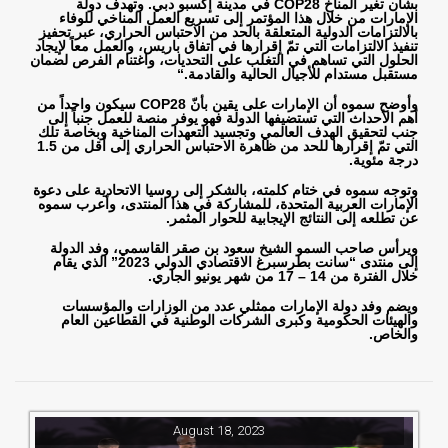
بشأن تغير المناخ
COP28
في مدينة إكسبو دبي. وتهدف دولة
الإمارات من خلال هذا المؤتمر إلى تسريع العمل المناخي للوفاء
بالالتزامات الدولية المتعلقة بالحد من الاحتباس الحراري، عبر تحفيز
تنفيذ الالتزامات التي تمّ إقرارها في اتفاق باريس، والعمل معاً لإيجاد
الحلول التي تساهم في التغلب على التحديات، واغتنام الفرص لضمان
مستقبل مستدام للأجيال الحالية والقادمة
“.
وأوضح سموه أن الإمارات على يقين بأنّ
COP28
سيكون واحداً من
أهم الأحداث التي تستضيفها الدولة فهو يوفر منصة للعمل جنباً إلى
جنب لتحقيق الهدف العالمي وتجسيد التعهدات المناخية وبخاصة تلك
التي تمّ إقرارها للحد من ظاهرة الاحتباس الحراري إلى أقل من 1.5
درجة مئوية
.
وتوجه سموه في ختام كلمته، بالشكر إلى روسيا الاتحادية على دعوة
الإمارات العربية المتحدة، للمشاركة في هذا المنتدى، وأعرب سموه
عن تطلعه إلى النتائج الإيجابية للحوار المثمر
.
ويرأس صاحب السمو الشيخ سعود بن صقر القاسمي، وفد الدولة
إلى منتدى “سانت بطرسبرغ الاقتصادي الدولي 2023” الذي يقام
خلال الفترة من 14 – 17 من شهر يونيو الجاري
.
ويضم وفد دولة الإمارات ممثلي عدد من الوزارات والمؤسسات
والهيئات الحكومية وكبرى الشركات الوطنية في القطاعين العام
والخاص.
August 18, 2023