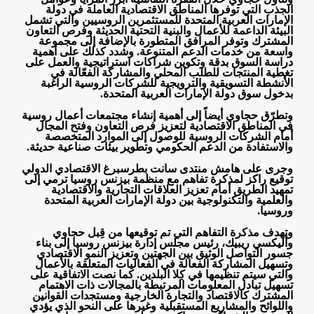
الجذب التي توفرها المناطق الاقتصادية العاملة في دولة
الإمارات العربية المتحدة للمستثمرين الروسيين والتي تشمل
البيئة الداعمة للأعمال والبنية التحتية الحديثة وفرص التعاون
المشترك وتوفر المرافق المتطورة بالإضافة إلى مجموعة
واسعة من خدمات الدعم المتنوعة. وشدد كذلك على أهمية
دراسة السوق بدقة وتكوين شراكات استراتيجية والعمل على
تغطية المنتجات للطلب المحلي والمشاركة الفعّالة في
الأنشطة التسويقية والترويجية للشركات الروسية الراغبة
بدخول سوق دولة الإمارات العربية المتحدة
.
وتطرّق حجاوي أيضاً إلى أهمية إنشاء مجتمعات أعمال روسية
في المناطق الاقتصادية لتعزيز فرص التعاون وفتح المجال
أمام الشركات الروسية للوصول إلى الموارد المتخصصة
والاستفادة من الدعم الحكومي وتطوير بيئات صناعية حديثة
.
وجرى على هامش منتدى سانت بطرسبرغ الاقتصادي الدولي
توقيع راكز لمذكرة تفاهم مع منظمة بيزنس روسيا ترمي إلى
تمهيد الطريق أمام تعزيز العلاقات التجارية والاقتصادية
والعلمية والتكنولوجية بين دولة الإمارات العربية المتحدة
وروسيا
.
وتهدف مذكرة التفاهم التي تم توقيعها من قِبل حجاوي
وأليكسي ريبيك، رئيس مجلس إدارة بيزنس روسيا إلى بناء
جسور التواصل الوثيق بين الجهتين وتعزيز النمو الاقتصادي
وتسهيل المشاركة الفعالة في الفعاليات المتعلقة بالأعمال
والتي سيتم تنظيمها في كِلا البلدين. كما نصت الاتفاقية على
تسهيل تبادل المعلومات المرتبطة بالمجالات ذات الاهتمام
المشترك كالاقتصاد والتجارة الخارجية ومستجدات القوانين
واللوائح والمشاريع المستقبلية وغيرها على النحو الذي يؤدي