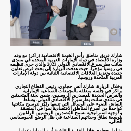
شارك فريق مناطق رأس الخيمة الاقتصادية (راكز) مع وفد
وزارة الاقتصاد في دولة الإمارات العربية المتحدة في منتدى
سانت بطرسبرغ الاقتصادي الدولي 2023 والذي جرى تنظيمه
في روسيا مؤخراً، حيث هدفت الزيارة إلى بحث فرص تعاون
جديدة وتعزيز العلاقات الاقتصادية الثنائية بين دولة الإمارات
العربية المتحدة وروسيا
.
وخلال الزيارة، شارك أنس حجاوي، رئيس القطاع التجاري
براكز في جلسة متعلقة بالتجمعات الصناعية الإماراتية
والفرص الجديدة للمصدرين الروسيين، ضمن لجنة المتحدثين
في منتدى سانت بطرسبرغ الاقتصادي الدولي. وسلّط
النقاش الضوء على الوسائل التي تتبعها راكز لترسيخ مكانتها
كواحدة من أسرع المناطق الاقتصادية نمواً في المنطقة
وكوجهة استراتيجية تسمح للمُصدرين الروسيين الراغبين
بتوسعة نطاق وحداتهم الصناعية في ظل الوضع الجيوسياسي
الحالي
.
وتناول حجاوي خلال الفقرة النقاشية أبرز المزايا وعوامل