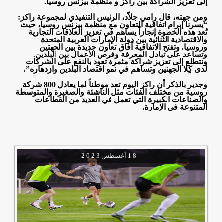
إلى تعزيز الشراكة بين راكز و منظمة بيزنس روسيا
.
ومن جهته، قال رامي جلاّد، الرئيس التنفيذي لمجموعة راكز:
“يسرنا إبرام اتفاقية التعاون مع منظمة بيزنس روسيا، حيث
تُعد هذه الخطوة إنجازاً يساهم في تعزيز العلاقات التجارية
والاقتصادية الثنائية بين دولة الإمارات العربية المتحدة
وروسيا. وتفتح الاتفاقية آفاق تعاون جديدة بين الجهتين
وتساعد على تبادل المعرفة وفرص الأعمال بين البلدين.
ونتطلع إلى تعزيز شراكة مثمرة تعود بالنفع على الشركات
لدى كِلا الجهتين وتساهم في نمو اقتصاد البلدين وازدهاره
.”
وجدير بالذكر أن راكز اليوم تعد موطناً لما يعادل 800 شركة
روسية من مختلف الفئات مثل الناشئة والصغيرة والمتوسطة
والصناعات الكبيرة التي تعمل في العديد من القطاعات
المتنوعة في الإمارة.
1 8
أغسطس
2 0 2 3