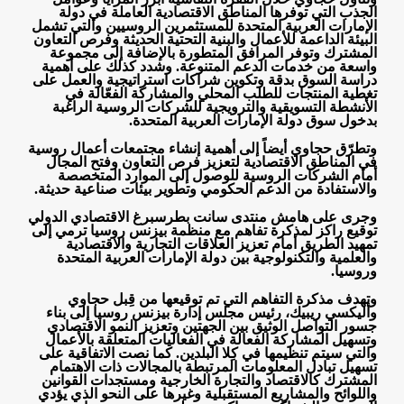
الجذب التي توفرها المناطق الاقتصادية العاملة في دولة
الإمارات العربية المتحدة للمستثمرين الروسيين والتي تشمل
البيئة الداعمة للأعمال والبنية التحتية الحديثة وفرص التعاون
المشترك وتوفر المرافق المتطورة بالإضافة إلى مجموعة
واسعة من خدمات الدعم المتنوعة. وشدد كذلك على أهمية
دراسة السوق بدقة وتكوين شراكات استراتيجية والعمل على
تغطية المنتجات للطلب المحلي والمشاركة الفعّالة في
الأنشطة التسويقية والترويجية للشركات الروسية الراغبة
بدخول سوق دولة الإمارات العربية المتحدة
.
وتطرّق حجاوي أيضاً إلى أهمية إنشاء مجتمعات أعمال روسية
في المناطق الاقتصادية لتعزيز فرص التعاون وفتح المجال
أمام الشركات الروسية للوصول إلى الموارد المتخصصة
والاستفادة من الدعم الحكومي وتطوير بيئات صناعية حديثة
.
وجرى على هامش منتدى سانت بطرسبرغ الاقتصادي الدولي
توقيع راكز لمذكرة تفاهم مع منظمة بيزنس روسيا ترمي إلى
تمهيد الطريق أمام تعزيز العلاقات التجارية والاقتصادية
والعلمية والتكنولوجية بين دولة الإمارات العربية المتحدة
وروسيا
.
وتهدف مذكرة التفاهم التي تم توقيعها من قِبل حجاوي
وأليكسي ريبيك، رئيس مجلس إدارة بيزنس روسيا إلى بناء
جسور التواصل الوثيق بين الجهتين وتعزيز النمو الاقتصادي
وتسهيل المشاركة الفعالة في الفعاليات المتعلقة بالأعمال
والتي سيتم تنظيمها في كِلا البلدين. كما نصت الاتفاقية على
تسهيل تبادل المعلومات المرتبطة بالمجالات ذات الاهتمام
المشترك كالاقتصاد والتجارة الخارجية ومستجدات القوانين
واللوائح والمشاريع المستقبلية وغيرها على النحو الذي يؤدي