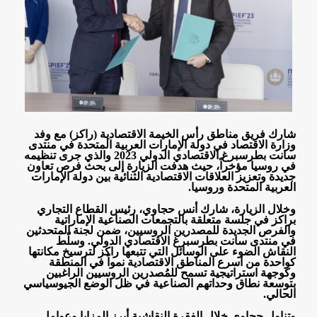
شارك فريق مناطق رأس الخيمة الاقتصادية (راكز) مع وفد
وزارة الاقتصاد في دولة الإمارات العربية المتحدة في منتدى
سانت بطرسبرغ الاقتصادي الدولي 2023 والذي جرى تنظيمه
في روسيا مؤخراً، حيث هدفت الزيارة إلى بحث فرص تعاون
جديدة وتعزيز العلاقات الاقتصادية الثنائية بين دولة الإمارات
العربية المتحدة وروسيا
.
وخلال الزيارة، شارك أنس حجاوي، رئيس القطاع التجاري
براكز في جلسة متعلقة بالتجمعات الصناعية الإماراتية
والفرص الجديدة للمصدرين الروسيين، ضمن لجنة المتحدثين
في منتدى سانت بطرسبرغ الاقتصادي الدولي. وسلّط
النقاش الضوء على الوسائل التي تتبعها راكز لترسيخ مكانتها
كواحدة من أسرع المناطق الاقتصادية نمواً في المنطقة
وكوجهة استراتيجية تسمح للمُصدرين الروسيين الراغبين
بتوسعة نطاق وحداتهم الصناعية في ظل الوضع الجيوسياسي
الحالي
.
وتناول حجاوي خلال الفقرة النقاشية أبرز المزايا وعوامل