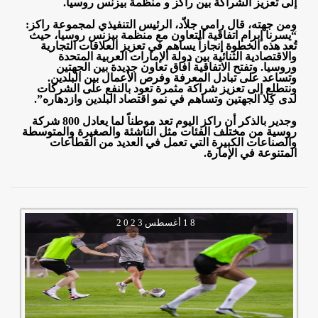
إلى تعزيز الشراكة بين راكز و منظمة بيزنس روسيا
.
ومن جهته، قال رامي جلاّد، الرئيس التنفيذي لمجموعة راكز:
“يسرنا إبرام اتفاقية التعاون مع منظمة بيزنس روسيا، حيث
تُعد هذه الخطوة إنجازاً يساهم في تعزيز العلاقات التجارية
والاقتصادية الثنائية بين دولة الإمارات العربية المتحدة
وروسيا. وتفتح الاتفاقية آفاق تعاون جديدة بين الجهتين
وتساعد على تبادل المعرفة وفرص الأعمال بين البلدين.
ونتطلع إلى تعزيز شراكة مثمرة تعود بالنفع على الشركات
لدى كِلا الجهتين وتساهم في نمو اقتصاد البلدين وازدهاره
.”
وجدير بالذكر أن راكز اليوم تعد موطناً لما يعادل 800 شركة
روسية من مختلف الفئات مثل الناشئة والصغيرة والمتوسطة
والصناعات الكبيرة التي تعمل في العديد من القطاعات
المتنوعة في الإمارة.
1 8
أغسطس
2 0 2 3