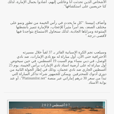
الأشخاص الذين تحدثت أنا وعائلتي إليهم، أشادوا بجمال الإمارة، لذلك
كنا حريصين على استكشافها
.”
وأضاف إنييستا: “كل ما يحدث في رأس الخيمة من تطور ونمو على
مختلف الصعد، يعد أمراً مثيراً للإعجاب، فالإمارة تتميز بأنشطتها
المتنوعة ومزاياها الجاذبة، لذلك سنحاول الاستمتاع بتواجدنا فيها
لأقصى درجة
”.
وسيلعب نجم الكرة الإسبانية الفائز بـ 37 لقباً خلال مسيرته
الاحترافية حتى الآن، أول مباراة له مع نادي الإمارات، ضد نادي
الوصل، في دبي مساء يوم السبت 19 أغسطس، في حين سيخوض
أول مباراة له على أرضية استاد نادي الإمارات برأس الخيمة، يوم 25
أغسطس الجاري ضد نادي عجمان، وذلك في إطار الجولة الثانية من
دوري أدنوك للمحترفين. ويمكن للجمهور شراء تذاكر المباراة التي
تبدأ من سعر 30 درهم إماراتي عبر منصة “
Platinumlist.net
”، أو عند
بوابة الاستاد.
0 7
أغسطس
2 0 2 3