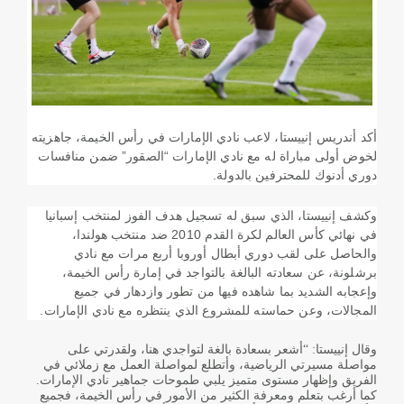
أكد أندريس إنييستا، لاعب نادي الإمارات في رأس الخيمة، جاهزيته
لخوض أولى مباراة له مع نادي الإمارات “الصقور” ضمن منافسات
دوري أدنوك للمحترفين بالدولة
.
وكشف إنييستا، الذي سبق له تسجيل هدف الفوز لمنتخب إسبانيا
في نهائي كأس العالم لكرة القدم 2010 ضد منتخب هولندا،
والحاصل على لقب دوري أبطال أوروبا أربع مرات مع نادي
برشلونة، عن سعادته البالغة بالتواجد في إمارة رأس الخيمة،
وإعجابه الشديد بما شاهده فيها من تطور وازدهار في جميع
المجالات، وعن حماسته للمشروع الذي ينتظره مع نادي الإمارات
.
وقال إنييستا: “أشعر بسعادة بالغة لتواجدي هنا، ولقدرتي على
مواصلة مسيرتي الرياضية، وأتطلع لمواصلة العمل مع زملائي في
الفريق وإظهار مستوى متميز يلبي طموحات جماهير نادي الإمارات.
كما أرغب بتعلم ومعرفة الكثير من الأمور في رأس الخيمة، فجميع