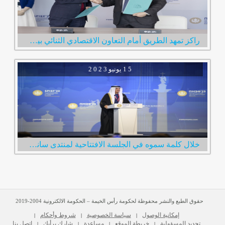
راكز تمهد الطريق أمام التعاون الاقتصادي الثنائي بين الإمارات وروسيا خلال زيارة فريقها لمدينة سانت بطرسبرغ
1 5
يونيو
2 0 2 3
خلال كلمة سموه في الجلسة الافتتاحية لمنتدى سانت بطرسبرغ الاقتصادي الدولي سعود بن صقر: الإمارات بقيادة محمد بن زايد حريصة على تعزيز علاقا�
حقوق الطبع والنشر محفوظة لحكومة رأس الخيمة – الحكومة الالكترونية 2004-2019
إمكانية الوصول
سياسة الخصوصية
شروط وأحكام
|
|
|
تحديد المسؤولية
خريطة الموقع
مساعدة
شارك برأيك
اتصل بنا
|
|
|
|