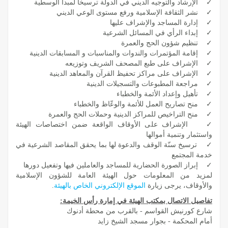
✓ الإرشاد والتوجيه الديني في الدولة ترسيخاً لمبدأ الوسطية
✓ نشر الثقافة الإسلامية ورفع مستوى الوعي الديني
✓ إدارة المساجد والإشراف عليها
✓ إبداء الرأي في المسائل الشرعية
✓ تنظيم شؤون الحج والعمرة
✓ إقامة المؤتمرات والندوات والمناسبات و المسابقات الدينية
✓ الإشراف على طبع المصحف الشريف وتوزيعه
✓ الإشراف على مراكز تحفيظ القرآن والمعاهد الدينية
✓ مراجعة المطبوعات والتسجيلات الدينية
✓ تأهيل وإعداد الأئمة والخطباء
✓ منح تصاريح العمل للأئمة والوعّاظ والخطباء
✓ منح التراخيص للمراكز الدينية وحملات الحج والعمرة
✓ الإشراف على الأوقاف الواقعة ضمن اختصاصات الهيئة
واستثمار وتنمية أموالها
✓ ترسيخ سنّة الوقف والدعوة لها بما يحقق المقاصد الشرعية في
خدمة المجتمع
✓ إبراز الصورة الحضارية للمساجد والعاملين فيها وتفعيل دورها
لمزيد من المعلومات حول الهيئة العامة للشؤون الإسلامية
والأوقاف، يرجى زيارة
الموقع الإلكتروني الخاص بالهيئة
.
تفاصيل الاتصال بمكتب الهيئة في إمارة رأس الخيمة:
شارع كورنيش القواسم - بالقرب من محطة أدنوك
أمام المحكمة - بجوار مسجد الشيخ زايد