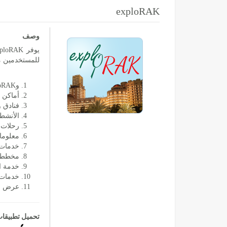
exploRAK
وصف
للمستخدمين م
وexploRAK يحتوي على الميزات التالية:
أماكن 
فنادق 
الأنشطة
رحلات 
معلوما
خدمات 
مخطط ا
خدمة ا
خدمات
عرض ال
تحميل تطبيقا