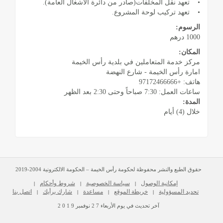
• تعهد نقل المخلفات(صادر من دائرة الأشغال العامة).
• تعهد تركيب لوحة المشروع.
الرسوم:
1000 درهم
المكان:
مركز خدمة المتعاملين في بلدية رأس الخيمة
امارة رأس الخيمة - شارع النهضة
هاتف: +97172466666
ساعات العمل: 7:30 صباحاً وحتى 2:30 بعد الظهر
المدة:
خلال (4) أيام
حقوق الطبع والنشر محفوظة لحكومة رأس الخيمة – الحكومة الالكترونية 2004-2019
إمكانية الوصول
سياسة الخصوصية
شروط وأحكام
|
|
|
تحديد المسؤولية
خريطة الموقع
مساعدة
شارك برأيك
اتصل بنا
|
|
|
|
آخر تحديث في يوم
الأربعاء
2 7
نوفمبر
2 0 1 9