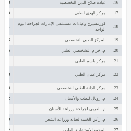
16.
عيادة صلاح الدين التخصصية
38808+
17.
مركز الهدى الطبي
60240+
كوزمسيرج وعيادات مستشفى الإمارات لجراحة اليوم
56001+
18.
الواحد
19.
المركز الطبي التخصصي
32255+
20.
م. خزام التشخيصي الطبي
77666+
21.
مركز بلسم الطبي
26111+
22.
مركز عمان الطبي
88488+
23.
مركز الدانة الطبي التخصصي
79339+
24.
م. رويال للطب والأسنان
32832+
25.
م. العربي لجراحة وزراعة الأسنان
37211+
26.
م. رأس الخيمة لعناية وزراعة الشعر
82789+
27.
المجمع الاستشاري الطبي
60622+