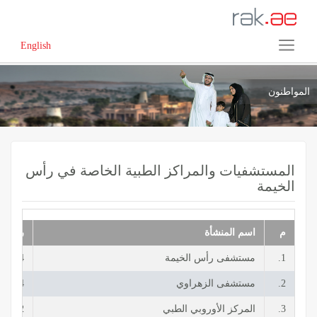
English
المواطنون
المستشفيات والمراكز الطبية الخاصة في رأس
الخيمة
م
اسم المنشأة
رقم ال
1.
مستشفى رأس الخيمة
74444+
2.
مستشفى الزهراوي
88544+
3.
المركز الأوروبي الطبي
38832+