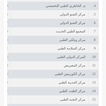
4.
م. الخاطري الطبي التخصصي
37969+
5.
مركز الشنو الدولي
79696+
6.
مركز الشنو الدولي
34447+
7.
المجمع الطبي الحديث
82678+
8.
مركز ويلكير الطبي
33034+
9.
مركز السلامة الطبي
26022+
10.
المركز الدولي الطبي
65366+
11.
مركز المعيريض
87570+
12.
مركز الكورنيش الطبي
28456+
13.
مركز الحديبة الطبي
22188+
14.
مركز الظيت الطبي
41422+
15.
مركز النخبة الطبي
72221+