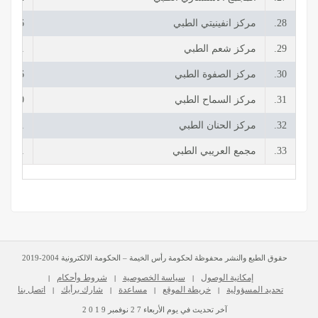
28.
مركز انفينيتي الطبي
60726+
29.
مركز شعم الطبي
67081+
30.
مركز الصفوة الطبي
77726+
31.
مركز السماح الطبي
72700+
32.
مركز الحنان الطبي
60911+
33.
مجمع العريبي الطبي
88511+
حقوق الطبع والنشر محفوظة لحكومة رأس الخيمة – الحكومة الالكترونية 2004-2019
إمكانية الوصول
سياسة الخصوصية
شروط وأحكام
|
|
|
تحديد المسؤولية
خريطة الموقع
مساعدة
شارك برأيك
اتصل بنا
|
|
|
|
آخر تحديث في يوم
الأربعاء
2 7
نوفمبر
2 0 1 9